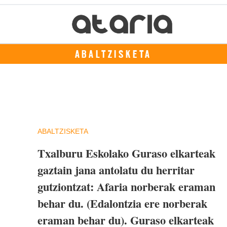
ABALTZISKETA
ABALTZISKETA
Txalburu Eskolako Guraso elkarteak
gaztain jana antolatu du herritar
gutziontzat: Afaria norberak eraman
behar du. (Edalontzia ere norberak
eraman behar du). Guraso elkarteak