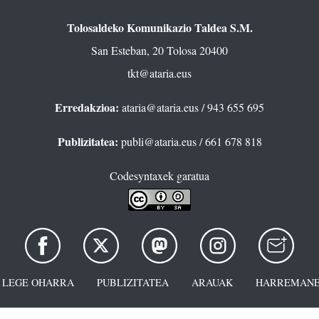
Tolosaldeko Komunikazio Taldea S.M.
San Esteban, 20 Tolosa 20400
tkt@ataria.eus
Erredakzioa:
ataria@ataria.eus
/ 943 655 695
Publizitatea:
publi@ataria.eus
/ 661 678 818
Codesyntaxek garatua
LEGE OHARRA
PUBLIZITATEA
ARAUAK
HARREMANE