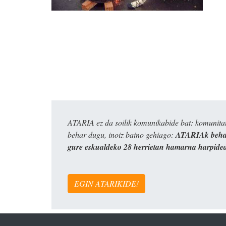
ATARIA ez da soilik komunikabide bat: komunitat
behar dugu, inoiz baino gehiago:
ATARIAk behar
gure eskualdeko 28 herrietan hamarna harpide
EGIN ATARIKIDE!