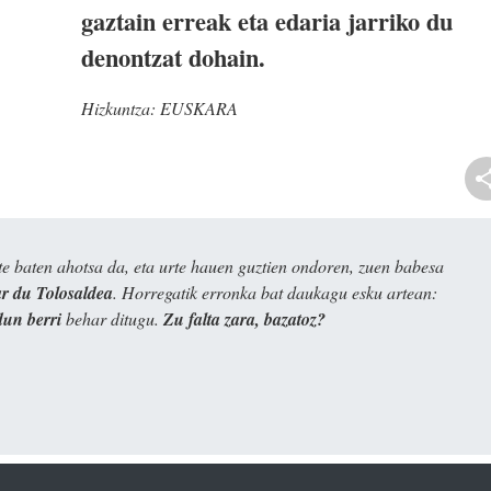
gaztain erreak eta edaria jarriko du
denontzat dohain.
Hizkuntza:
EUSKARA
e baten ahotsa da, eta urte hauen guztien ondoren, zuen babesa
 du Tolosaldea
. Horregatik erronka bat daukagu esku artean:
dun berri
behar ditugu.
Zu falta zara, bazatoz?