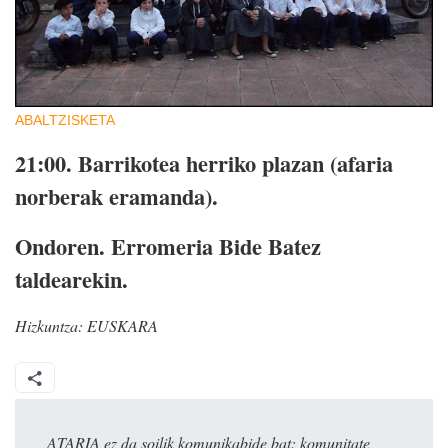
ABALTZISKETA
21:00.
Barrikotea herriko plazan (afaria
norberak eramanda).
Ondoren.
Erromeria Bide Batez
taldearekin.
Hizkuntza:
EUSKARA
ATARIA ez da soilik komunikabide bat: komunitate