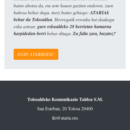
baten ahotsa da, eta urte hauen guztien ondoren, zuen
babesa behar dugu, inoiz baino gehiago:
ATARIAk
behar du Tolosaldea
. Horregatik erronka bat daukagu
esku artean:
gure eskualdeko 28 herrietan hamarna
harpidedun berri
behar ditugu.
Zu falta zara, bazatoz?
EGIN ATARIKIDE!
Tolosaldeko Komunikazio Taldea S.M.
San Esteban, 20 Tolosa 20400
tkt@ataria.eus