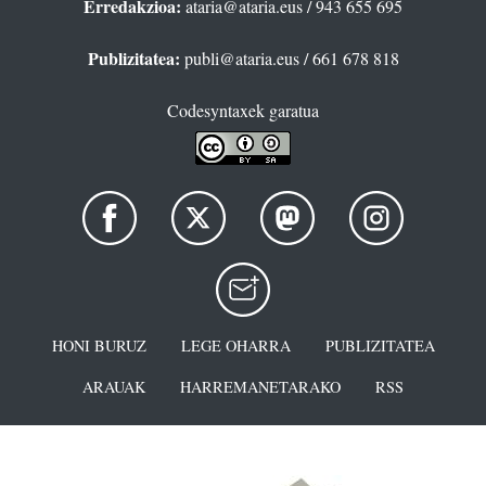
Erredakzioa:
ataria@ataria.eus
/ 943 655 695
Publizitatea:
publi@ataria.eus
/ 661 678 818
Codesyntaxek garatua
HONI BURUZ
LEGE OHARRA
PUBLIZITATEA
ARAUAK
HARREMANETARAKO
RSS