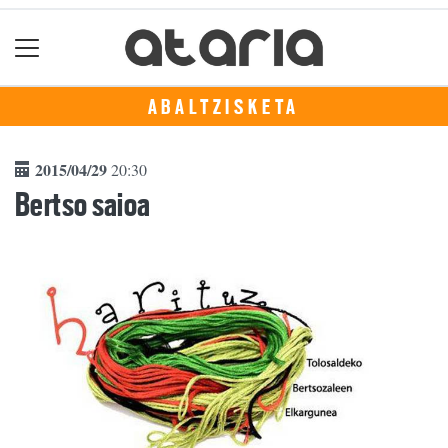
ABALTZISKETA
2015/04/29
20:30
Bertso saioa