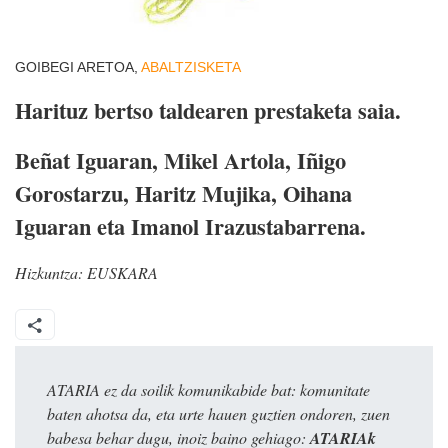
GOIBEGI ARETOA,
ABALTZISKETA
Harituz bertso taldearen prestaketa saia.
Beñat Iguaran, Mikel Artola, Iñigo
Gorostarzu, Haritz Mujika, Oihana
Iguaran eta Imanol Irazustabarrena.
Hizkuntza:
EUSKARA
ATARIA ez da soilik komunikabide bat: komunitate
baten ahotsa da, eta urte hauen guztien ondoren, zuen
babesa behar dugu, inoiz baino gehiago:
ATARIAk