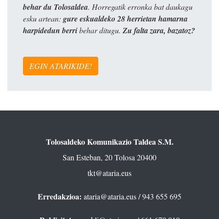
behar du Tolosaldea
. Horregatik erronka bat daukagu
esku artean:
gure eskualdeko 28 herrietan hamarna
harpidedun berri
behar ditugu.
Zu falta zara, bazatoz?
EGIN ATARIKIDE!
Tolosaldeko Komunikazio Taldea S.M.
San Esteban, 20 Tolosa 20400
tkt@ataria.eus
Erredakzioa:
ataria@ataria.eus
/ 943 655 695