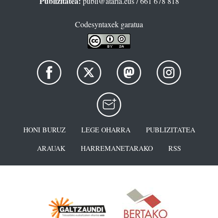
Publizitatea:
publi@ataria.eus
/ 661 678 818
Codesyntaxek garatua
HONI BURUZ
LEGE OHARRA
PUBLIZITATEA
ARAUAK
HARREMANETARAKO
RSS