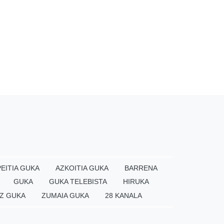
EITIA GUKA
AZKOITIA GUKA
BARRENA
GUKA
GUKA TELEBISTA
HIRUKA
Z GUKA
ZUMAIA GUKA
28 KANALA