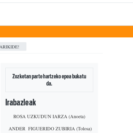
ARIKIDE!
Zozketan parte hartzeko epea bukatu
da.
Irabazleak
ROSA UZKUDUN IARZA (Anoeta)
ANDER FIGUERIDO ZUBIRIA (Tolosa)