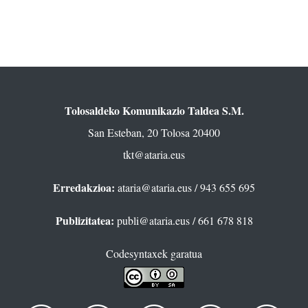
Tolosaldeko Komunikazio Taldea S.M.
San Esteban, 20 Tolosa 20400
tkt@ataria.eus
Erredakzioa:
ataria@ataria.eus
/ 943 655 695
Publizitatea:
publi@ataria.eus
/ 661 678 818
Codesyntaxek garatua