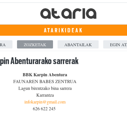
ATARIKIDEAK
ERA
ZOZKETAK
ABANTAILAK
EGIN AT
pin Abenturarako sarrerak
BBK Karpin Abentura
FAUNAREN BABES ZENTRUA
Lagun birentzako bina sarrera
Karrantza
infokarpin@gmail.com
626 622 245