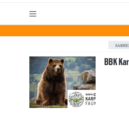
SARR
BBK Kar