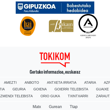
Gertuko informazioa, euskaraz
AMEZTI
ANBOTO
ANTXETA IRRATIA
ATARIA
AZP
TIA
GEURIA
GOIENA
GOIERRI TELEBISTA
GUAIXE
IZMENDI TELEBISTA
ORIO GUKA
TXINTXARRI
ZARAUT
Matx
Gurean
Ttap