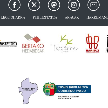
LEGE OHARRA
PUBLIZITATEA
ARAUAK
HARREMANE