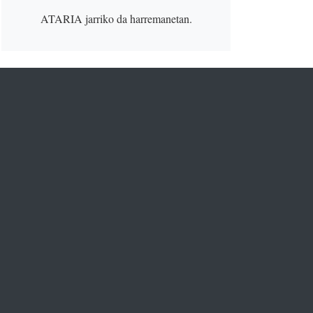
ATARIA
jarriko da harremanetan.