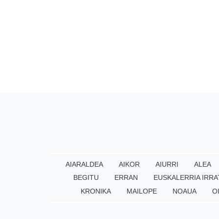
AIARALDEA
AIKOR
AIURRI
ALEA
BEGITU
ERRAN
EUSKALERRIA IRRA
KRONIKA
MAILOPE
NOAUA
O