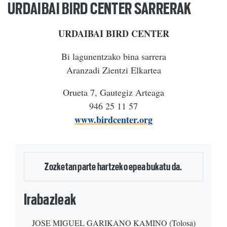
URDAIBAI BIRD CENTER SARRERAK
URDAIBAI BIRD CENTER
Bi lagunentzako bina sarrera
Aranzadi Zientzi Elkartea
Orueta 7, Gautegiz Arteaga
946 25 11 57
www.birdcenter.org
Zozketan parte hartzeko epea bukatu da.
Irabazleak
JOSE MIGUEL
GARIKANO KAMINO (Tolosa)