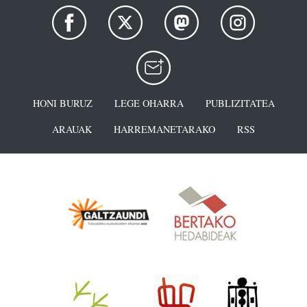
HONI BURUZ
LEGE OHARRA
PUBLIZITATEA
ARAUAK
HARREMANETARAKO
RSS