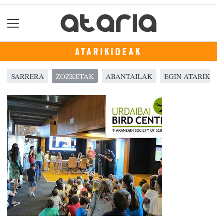
ATARIKIDEAK
SARRERA
ZOZKETAK
ABANTAILAK
EGIN ATARIKID