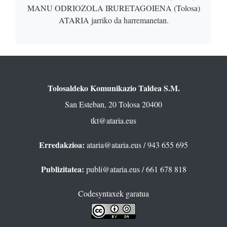
MANU ODRIOZOLA IRURETAGOIENA (Tolosa)
ATARIA jarriko da harremanetan.
Tolosaldeko Komunikazio Taldea S.M.
San Esteban, 20 Tolosa 20400
tkt@ataria.eus
Erredakzioa:
ataria@ataria.eus
/ 943 655 695
Publizitatea:
publi@ataria.eus
/ 661 678 818
Codesyntaxek garatua