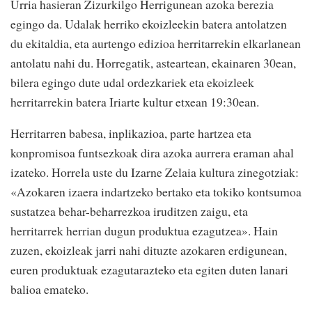
Urria hasieran Zizurkilgo Herrigunean azoka berezia
egingo da. Udalak herriko ekoizleekin batera antolatzen
du ekitaldia, eta aurtengo edizioa herritarrekin elkarlanean
antolatu nahi du. Horregatik, asteartean, ekainaren 30ean,
bilera egingo dute udal ordezkariek eta ekoizleek
herritarrekin batera Iriarte kultur etxean 19:30ean.
Herritarren babesa, inplikazioa, parte hartzea eta
konpromisoa funtsezkoak dira azoka aurrera eraman ahal
izateko. Horrela uste du Izarne Zelaia kultura zinegotziak:
«Azokaren izaera indartzeko bertako eta tokiko kontsumoa
sustatzea behar-beharrezkoa iruditzen zaigu, eta
herritarrek herrian dugun produktua ezagutzea». Hain
zuzen, ekoizleak jarri nahi dituzte azokaren erdigunean,
euren produktuak ezagutarazteko eta egiten duten lanari
balioa emateko.