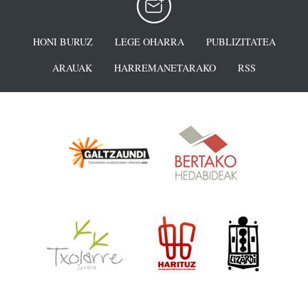
HONI BURUZ
LEGE OHARRA
PUBLIZITATEA
ARAUAK
HARREMANETARAKO
RSS