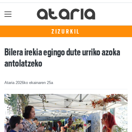
ZIZURKIL
Bilera irekia egingo dute urriko azoka
antolatzeko
Ataria
2026ko ekainaren 25a