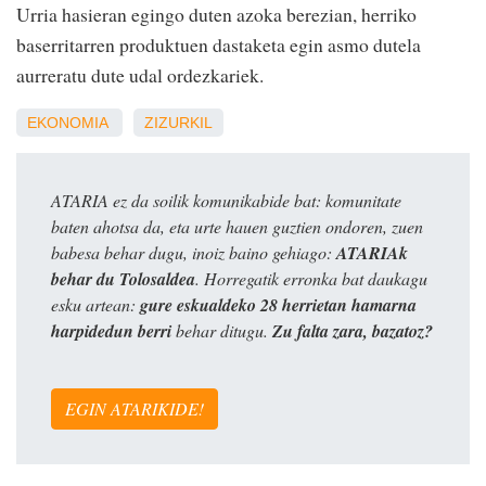
Urria hasieran egingo duten azoka berezian, herriko
baserritarren produktuen dastaketa egin asmo dutela
aurreratu dute udal ordezkariek.
EKONOMIA
ZIZURKIL
ATARIA ez da soilik komunikabide bat: komunitate
baten ahotsa da, eta urte hauen guztien ondoren, zuen
babesa behar dugu, inoiz baino gehiago:
ATARIAk
behar du Tolosaldea
. Horregatik erronka bat daukagu
esku artean:
gure eskualdeko 28 herrietan hamarna
harpidedun berri
behar ditugu.
Zu falta zara, bazatoz?
EGIN ATARIKIDE!