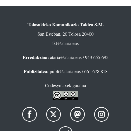
Tolosaldeko Komunikazio Taldea S.M.
San Esteban, 20 Tolosa 20400
tkt@ataria.eus
Erredakzioa:
ataria@ataria.eus
/ 943 655 695
Publizitatea:
publi@ataria.eus
/ 661 678 818
Codesyntaxek garatua