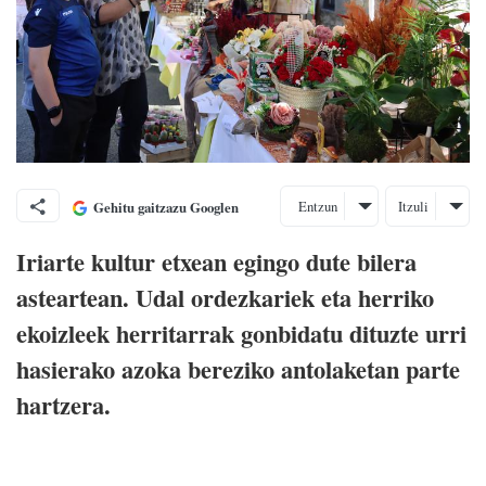
Entzun
Itzuli
Gehitu gaitzazu Googlen
Iriarte kultur etxean egingo dute bilera
asteartean. Udal ordezkariek eta herriko
ekoizleek herritarrak gonbidatu dituzte urri
hasierako azoka bereziko antolaketan parte
hartzera.