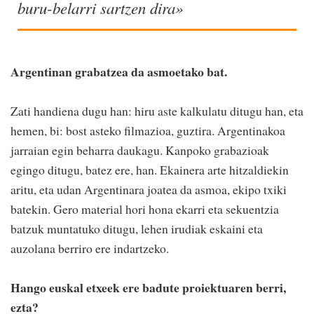
buru-belarri sartzen dira»
Argentinan grabatzea da asmoetako bat.
Zati handiena dugu han: hiru aste kalkulatu ditugu han, eta
hemen, bi: bost asteko filmazioa, guztira. Argentinakoa
jarraian egin beharra daukagu. Kanpoko grabazioak
egingo ditugu, batez ere, han. Ekainera arte hitzaldiekin
aritu, eta udan Argentinara joatea da asmoa, ekipo txiki
batekin. Gero material hori hona ekarri eta sekuentzia
batzuk muntatuko ditugu, lehen irudiak eskaini eta
auzolana berriro ere indartzeko.
Hango euskal etxeek ere badute proiektuaren berri,
ezta?