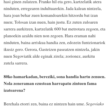
hasi ginen zulatzen. Franko hil eta gero, kartzelatik atera
ninduten, erregearen indultuarekin. Jada kalean nintzela,
hara joan behar zuen komandoarekin hitzordu bat izan
nuen; Tolosan izan nuen, hain justu. Ez zuten zuloaren
sarrera aurkitzen, kartzelatik 600 bat metrotara zegoen, eta
planoekin azaldu nien non zegoen. Hara eraman nahi
ninduten, baina arriskua handia zen, edozein funtzionariok
ikusiz gero. Gerora, Gasteizen paseatzen nintzela, jakin
nuen Segoviatik alde eginak zirela; zorionez, aurkitu
zutela sarrera.
80ko hamarkadan, bereziki, sona handia hartu zenuen.
Nola zeneraman ezustean harrapatu zintuen fama
izatearena?
Berehala etorri zen, baina ez nintzen hain ume.
Segoviako