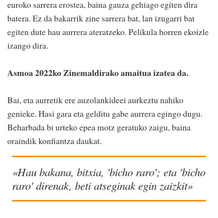
euroko sarrera erostea, baina gauza gehiago egiten dira
batera. Ez da bakarrik zine sarrera bat, lan izugarri bat
egiten dute hau aurrera ateratzeko. Pelikula horren ekoizle
izango dira.
Asmoa 2022ko Zinemaldirako amaitua izatea da.
Bai, eta aurretik ere auzolankideei aurkeztu nahiko
genieke. Hasi gara eta gelditu gabe aurrera egingo dugu.
Beharbada bi urteko epea motz geratuko zaigu, baina
oraindik konfiantza daukat.
«Hau bakana, bitxia, 'bicho raro'; eta 'bicho
raro' direnak, beti atseginak egin zaizkit»