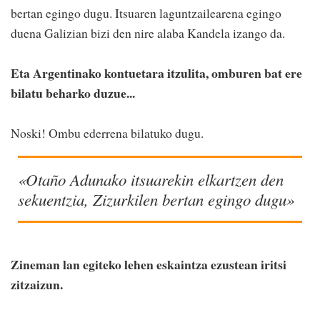
bertan egingo dugu. Itsuaren laguntzailearena egingo
duena Galizian bizi den nire alaba Kandela izango da.
Eta Argentinako kontuetara itzulita, omburen bat ere
bilatu beharko duzue...
Noski! Ombu ederrena bilatuko dugu.
«Otaño Adunako itsuarekin elkartzen den
sekuentzia, Zizurkilen bertan egingo dugu»
Zineman lan egiteko lehen eskaintza ezustean iritsi
zitzaizun.