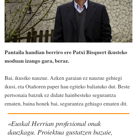
Pantaila handian berriro ere Patxi Bisquert ikusteko
moduan izango gara, beraz.
Bai, ikusiko nauzue. Azken garaian ez nauzue gehiegi
ikusi, eta Otañoren paper hau egiteko baliatuko dut. Beste
pertsonaia batzuk ez didate hainbesteko segurantza
ematen, baina honek bai, segurantza gehiago ematen dit.
«Euskal Herrian profesional onak
dauzkagu. Proiektua gustatzen bazaie,