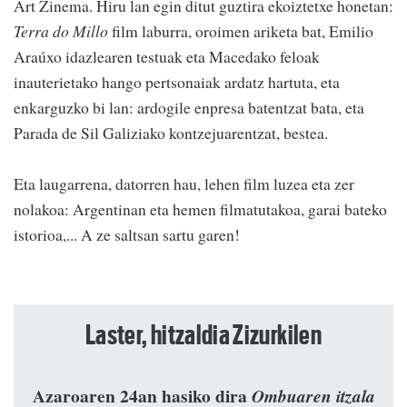
Art Zinema. Hiru lan egin ditut guztira ekoiztetxe honetan:
Terra do Millo
film laburra, oroimen ariketa bat, Emilio
Araúxo idazlearen testuak eta Macedako feloak
inauterietako hango pertsonaiak ardatz hartuta, eta
enkarguzko bi lan: ardogile enpresa batentzat bata, eta
Parada de Sil Galiziako kontzejuarentzat, bestea.
Eta laugarrena, datorren hau, lehen film luzea eta zer
nolakoa: Argentinan eta hemen filmatutakoa, garai bateko
istorioa,... A ze saltsan sartu garen!
Laster, hitzaldia Zizurkilen
Azaroaren 24an hasiko dira
Ombuaren itzala