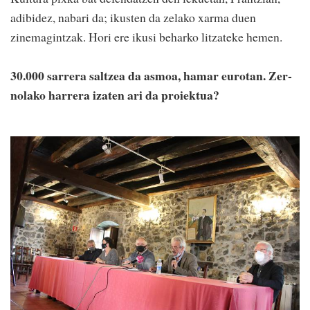
adibidez, nabari da; ikusten da zelako xarma duen
zinemagintzak. Hori ere ikusi beharko litzateke hemen.
30.000 sarrera saltzea da asmoa, hamar eurotan. Zer-
nolako harrera izaten ari da proiektua?