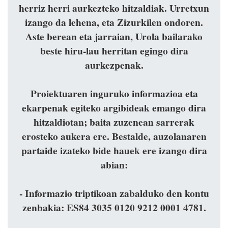
herriz herri aurkezteko hitzaldiak. Urretxun
izango da lehena, eta Zizurkilen ondoren.
Aste berean eta jarraian, Urola bailarako
beste hiru-lau herritan egingo dira
aurkezpenak.
Proiektuaren inguruko informazioa eta
ekarpenak egiteko argibideak emango dira
hitzaldiotan; baita zuzenean sarrerak
erosteko aukera ere. Bestalde, auzolanaren
partaide izateko bide hauek ere izango dira
abian:
- Informazio triptikoan zabalduko den kontu
zenbakia: ES84 3035 0120 9212 0001 4781.