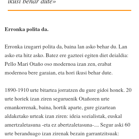
ikusi behar dute»
Erronka polita da.
Erronka izugarri polita da, baina lan asko behar du. Lan
asko eta hitz asko. Batez ere gazteei egiten diet deialdia:
Pello Mari Otaño oso modernoa izan zen, erabat
modernoa bere garaian, eta hori ikusi behar dute.
1890-1910 urte bitartea jorratzen du gure gidoi honek. 20
urte horiek izan ziren seguruenik Otañoren urte
emankorrenak, baina, hortik aparte, gure gizartean
aldaketako urteak izan ziren: ideia sozialistak, euskal
amertzaletasuna -eta ez abertzaletasuna-.... Segur aski 60
urte beranduago izan zirenak bezain garrantzitsuak: