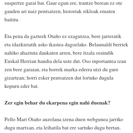
suspertze garai bat. Gaur egun ere, trantze berean ez ote
gauden ari naiz pentsatzen, historiak zikloak ematen
baititu.
Eta pena da gazteek Otaño ez ezagutzea, bere jarreratik
eta idazkietatik asko ikastea dagoelako. Belaunaldi berriek
nahiko ahaztuta daukaten arren, bere itzala oraindik
Euskal Herrian handia dela uste dut. Oso inportantea izan
zen bere garaian, eta horrek marka ederra utzi du gure
gizartean; horri esker pentsatzen dut lortuko dugula
kopuru eder bat.
Zer egin behar du ekarpena egin nahi duenak?
Pello Mari Otaño auzolana izena duen webgunea jarriko
dugu martxan, eta leihatila bat ere sartuko dugu bertan,