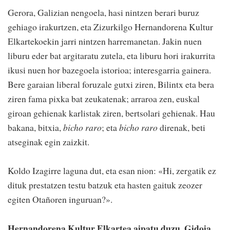
Gerora, Galizian nengoela, hasi nintzen berari buruz
gehiago irakurtzen, eta Zizurkilgo Hernandorena Kultur
Elkartekoekin jarri nintzen harremanetan. Jakin nuen
liburu eder bat argitaratu zutela, eta liburu hori irakurrita
ikusi nuen hor bazegoela istorioa; interesgarria gainera.
Bere garaian liberal foruzale gutxi ziren, Bilintx eta bera
ziren fama pixka bat zeukatenak; arraroa zen, euskal
giroan gehienak karlistak ziren, bertsolari gehienak. Hau
bakana, bitxia,
bicho raro
; eta
bicho raro
direnak, beti
atseginak egin zaizkit.
Koldo Izagirre laguna dut, eta esan nion: «Hi, zergatik ez
dituk prestatzen testu batzuk eta hasten gaituk zeozer
egiten Otañoren inguruan?».
Hernandorena Kultur Elkartea aipatu duzu. Gidoia