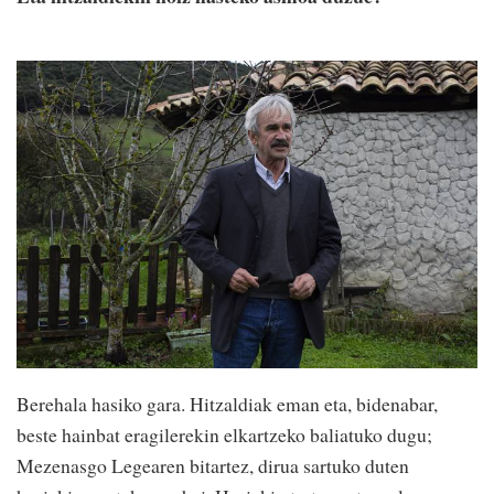
Berehala hasiko gara. Hitzaldiak eman eta, bidenabar,
beste hainbat eragilerekin elkartzeko baliatuko dugu;
Mezenasgo Legearen bitartez, dirua sartuko duten