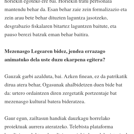
horiekin egoteko ere bai. Horiekin tratu pertsonala
mantendu behar da. Esan behar zaie zein formalizazio eta
zein arau bete behar dituzten laguntza jasotzeko,
desgrabazio fiskalaren bitartez laguntzen baitute, eta
pauso berezi batzuk eman behar baitira.
Mezenasgo Legearen bidez, jendea errazago
animatuko dela uste duzu ekarpena egitera?
Gauzak garbi azalduta, bai. Azken finean, ez da patrikatik
dirua atera behar, Ogasunak ahalbidetzen duen bide bat
da: urtero ordaintzen diren zergetatik portzentaje bat
mezenasgo kultural batera bideratzea.
Gaur egun, zailtasun handiak dauzkagu horrelako
proiektuak aurrera ateratzeko. Telebista plataforma