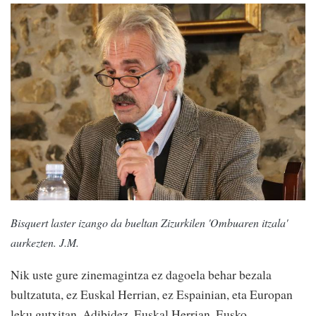
Bisquert laster izango da bueltan Zizurkilen 'Ombuaren itzala'
aurkezten. J.M.
Nik uste gure zinemagintza ez dagoela behar bezala
bultzatuta, ez Euskal Herrian, ez Espainian, eta Europan
leku gutxitan. Adibidez, Euskal Herrian, Eusko