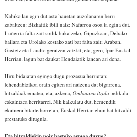
Nahiko lan egin dut aste hauetan auzolanaren berri
zabaltzen: Bizkaitik ibili naiz; Nafarroa osoa ia egina dut,
Iruñerria falta zait soilik bukatzeko; Gipuzkoan, Debako
bailara eta Urolako kostako zati bat falta zait; Araban,
Gasteiz eta Laudio geratzen zaizkit; eta, gero, Ipar Euskal
Herrian, lagun bat daukat Hendaiatik lanean ari dena.
Hiru bidaiatan egingo dugu prozesua herrietan:
lehendabizikoa orain egiten ari naizena da; bigarrena,
hitzaldiak ematea; eta, azkena,
Ombuaren itzala
pelikula
eskaintzea herritarrei. Nik kalkulatu dut, hemendik
ekainera bitarte horretan, Euskal Herrian ehun bat hitzaldi
prestatuko ditugula.
Eta hitzaldiekin noiz hasteko asmoa duzue?