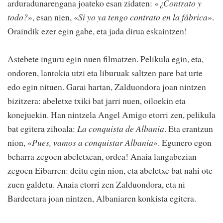
arduradunarengana joateko esan zidaten: «
¿Contrato y
todo?
», esan nien, «
Si yo ya tengo contrato en la fábrica
».
Oraindik ezer egin gabe, eta jada dirua eskaintzen!
Astebete inguru egin nuen filmatzen. Pelikula egin, eta,
ondoren, lantokia utzi eta liburuak saltzen pare bat urte
edo egin nituen. Garai hartan, Zalduondora joan nintzen
bizitzera: abeletxe txiki bat jarri nuen, oiloekin eta
konejuekin. Han nintzela Angel Amigo etorri zen, pelikula
bat egitera zihoala:
La conquista de Albania
. Eta erantzun
nion, «
Pues, vamos a conquistar Albania
». Egunero egon
beharra zegoen abeletxean, ordea! Anaia langabezian
zegoen Eibarren: deitu egin nion, eta abeletxe bat nahi ote
zuen galdetu. Anaia etorri zen Zalduondora, eta ni
Bardeetara joan nintzen, Albaniaren konkista egitera.