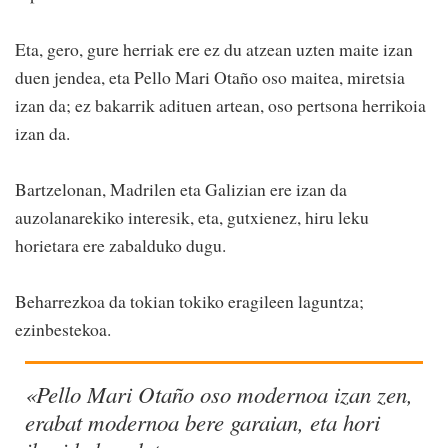
Eta, gero, gure herriak ere ez du atzean uzten maite izan
duen jendea, eta Pello Mari Otaño oso maitea, miretsia
izan da; ez bakarrik adituen artean, oso pertsona herrikoia
izan da.
Bartzelonan, Madrilen eta Galizian ere izan da
auzolanarekiko interesik, eta, gutxienez, hiru leku
horietara ere zabalduko dugu.
Beharrezkoa da tokian tokiko eragileen laguntza;
ezinbestekoa.
«Pello Mari Otaño oso modernoa izan zen,
erabat modernoa bere garaian, eta hori