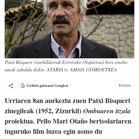
Patxi Bisquert zizurkildarrak Errotzeko (Nafarroa) bere etxeko
ateak zabaldu dizkio 'ATARIA'ri. AMAIA GOIKOETXEA
Erraztu
Gehitu gaitzazu Googlen
Urriaren 8an aurkeztu zuen Patxi Bisquert
zinegileak (1952, Zizurkil)
Ombuaren itzala
proiektua. Pello Mari Otaño bertsolariaren
inguruko film luzea egin asmo du