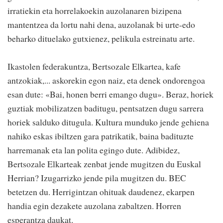
irratiekin eta horrelakoekin auzolanaren bizipena
mantentzea da lortu nahi dena, auzolanak bi urte-edo
beharko dituelako gutxienez, pelikula estreinatu arte.
Ikastolen federakuntza, Bertsozale Elkartea, kafe
antzokiak,... askorekin egon naiz, eta denek ondorengoa
esan dute: «Bai, honen berri emango dugu». Beraz, horiek
guztiak mobilizatzen baditugu, pentsatzen dugu sarrera
horiek salduko ditugula. Kultura munduko jende gehiena
nahiko eskas ibiltzen gara patrikatik, baina badituzte
harremanak eta lan polita egingo dute. Adibidez,
Bertsozale Elkarteak zenbat jende mugitzen du Euskal
Herrian? Izugarrizko jende pila mugitzen du. BEC
betetzen du. Herrigintzan ohituak daudenez, ekarpen
handia egin dezakete auzolana zabaltzen. Horren
esperantza daukat.