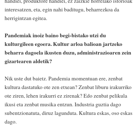
handiei, produktore handiei, ez zaizkie horrelako istorioak
interesatzen, eta, egin nahi baditugu, beharrezkoa da
herrigintzan egitea.
Pandemiak inoiz baino begi-bistako utzi du
kulturgileen egoera. Kultur arloa balioan jartzeko
beharra dagoela ikusten duzu, administrazioaren zein
gizartearen aldetik?
Nik uste dut baietz. Pandemia momentuan ere, zenbat
kultura dastatuko ote zen etxean? Zenbat liburu irakurriko
ote ziren, lehen irakurri ez zirenak? Edo zenbat pelikula
ikusi eta zenbat musika entzun. Industria guztia dago
subentzionatuta, diruz lagunduta. Kultura eskas, oso eskas
dago.