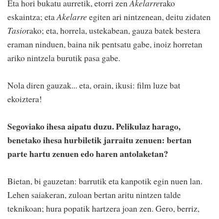
Eta hori bukatu aurretik, etorri zen
Akelarre
rako
eskaintza; eta
Akelarre
egiten ari nintzenean, deitu zidaten
Tasio
rako; eta, horrela, ustekabean, gauza batek bestera
eraman ninduen, baina nik pentsatu gabe, inoiz horretan
ariko nintzela burutik pasa gabe.
Nola diren gauzak... eta, orain, ikusi: film luze bat
ekoiztera!
Segoviako ihesa aipatu duzu. Pelikulaz harago,
benetako ihesa hurbiletik jarraitu zenuen: bertan
parte hartu zenuen edo haren antolaketan?
Bietan, bi gauzetan: barrutik eta kanpotik egin nuen lan.
Lehen saiakeran, zuloan bertan aritu nintzen talde
teknikoan; hura popatik hartzera joan zen. Gero, berriz,