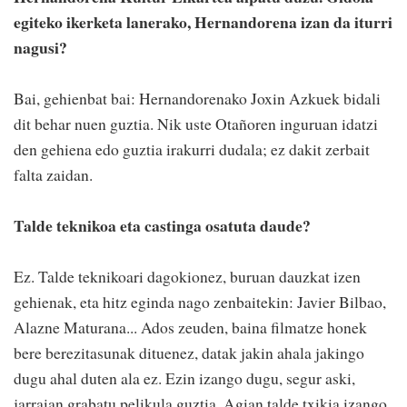
egiteko ikerketa lanerako, Hernandorena izan da iturri
nagusi?
Bai, gehienbat bai: Hernandorenako Joxin Azkuek bidali
dit behar nuen guztia. Nik uste Otañoren inguruan idatzi
den gehiena edo guztia irakurri dudala; ez dakit zerbait
falta zaidan.
Talde teknikoa eta castinga osatuta daude?
Ez. Talde teknikoari dagokionez, buruan dauzkat izen
gehienak, eta hitz eginda nago zenbaitekin: Javier Bilbao,
Alazne Maturana... Ados zeuden, baina filmatze honek
bere berezitasunak dituenez, datak jakin ahala jakingo
dugu ahal duten ala ez. Ezin izango dugu, segur aski,
jarraian grabatu pelikula guztia. Agian talde txikia izango