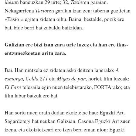
ihesa
n baneuzkan 29 urte; 32,
Tasio
ren garaian.
Nekagarriena
Tasio
ren garaian izan zen: taberna guztietan
«Tasio!» egiten zidaten oihu. Baina, bestalde, pozik ere
bai, bide berri bat zabaldu baitzidan.
Galizian ere bizi izan zara urte luzez eta han ere ikus-
entzunezkoetan aritu zara.
Bai. Han nintzela ez zidaten asko deitzen lanerako:
A
esmorga, Celda 211
eta
Migas de pan
, horiek film luzeak;
El Faro
telesaila egin nuen telebistarako, FORTArako; eta
film labur batzuk ere bai.
Han sortu nuen orain dudan ekoiztetxe hau: Eguzki Art.
Sagardotegi bat neukan Galizian, Casona Eguzki Art zuen
izena, eta ekoiztetxeari ere izen bera eman nion: Eguzki