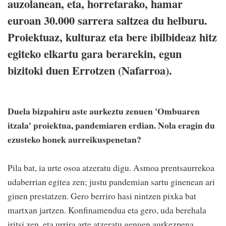
auzolanean, eta, horretarako, hamar
euroan 30.000 sarrera saltzea du helburu.
Proiektuaz, kulturaz eta bere ibilbideaz hitz
egiteko elkartu gara berarekin, egun
bizitoki duen Errotzen (Nafarroa).
Duela bizpahiru aste aurkeztu zenuen 'Ombuaren
itzala' proiektua, pandemiaren erdian. Nola eragin du
ezusteko honek aurreikuspenetan?
Pila bat, ia urte osoa atzeratu digu. Asmoa prentsaurrekoa
udaberrian egitea zen; justu pandemian sartu ginenean ari
ginen prestatzen. Gero berriro hasi nintzen pixka bat
martxan jartzen. Konfinamendua eta gero, uda berehala
iritsi zen, eta urrira arte atzeratu genuen aurkezpena.