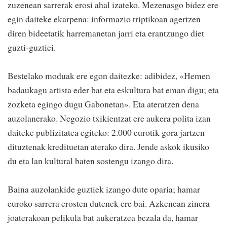
zuzenean sarrerak erosi ahal izateko. Mezenasgo bidez ere
egin daiteke ekarpena: informazio triptikoan agertzen
diren bideetatik harremanetan jarri eta erantzungo diet
guzti-guztiei.
Bestelako moduak ere egon daitezke: adibidez, «Hemen
badaukagu artista eder bat eta eskultura bat eman digu; eta
zozketa egingo dugu Gabonetan». Eta ateratzen dena
auzolanerako. Negozio txikientzat ere aukera polita izan
daiteke publizitatea egiteko: 2.000 eurotik gora jartzen
dituztenak kredituetan aterako dira. Jende askok ikusiko
du eta lan kultural baten sostengu izango dira.
Baina auzolankide guztiek izango dute oparia; hamar
euroko sarrera erosten dutenek ere bai. Azkenean zinera
joaterakoan pelikula bat aukeratzea bezala da, hamar