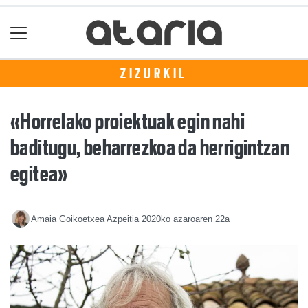
ZIZURKIL
«Horrelako proiektuak egin nahi
baditugu, beharrezkoa da herrigintzan
egitea»
Amaia Goikoetxea Azpeitia
2020ko azaroaren 22a