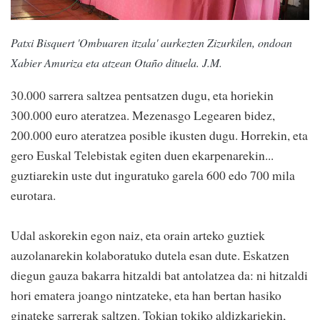
Patxi Bisquert 'Ombuaren itzala' aurkezten Zizurkilen, ondoan
Xabier Amuriza eta atzean Otaño dituela. J.M.
30.000 sarrera saltzea pentsatzen dugu, eta horiekin
300.000 euro ateratzea. Mezenasgo Legearen bidez,
200.000 euro ateratzea posible ikusten dugu. Horrekin, eta
gero Euskal Telebistak egiten duen ekarpenarekin...
guztiarekin uste dut inguratuko garela 600 edo 700 mila
eurotara.
Udal askorekin egon naiz, eta orain arteko guztiek
auzolanarekin kolaboratuko dutela esan dute. Eskatzen
diegun gauza bakarra hitzaldi bat antolatzea da: ni hitzaldi
hori ematera joango nintzateke, eta han bertan hasiko
ginateke sarrerak saltzen. Tokian tokiko aldizkariekin,