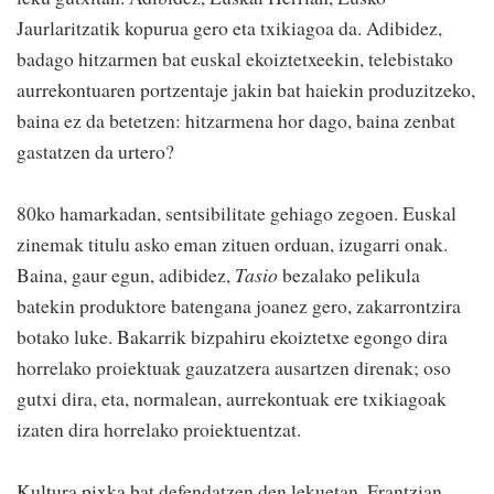
Jaurlaritzatik kopurua gero eta txikiagoa da. Adibidez,
badago hitzarmen bat euskal ekoiztetxeekin, telebistako
aurrekontuaren portzentaje jakin bat haiekin produzitzeko,
baina ez da betetzen: hitzarmena hor dago, baina zenbat
gastatzen da urtero?
80ko hamarkadan, sentsibilitate gehiago zegoen. Euskal
zinemak titulu asko eman zituen orduan, izugarri onak.
Baina, gaur egun, adibidez,
Tasio
bezalako pelikula
batekin produktore batengana joanez gero, zakarrontzira
botako luke. Bakarrik bizpahiru ekoiztetxe egongo dira
horrelako proiektuak gauzatzera ausartzen direnak; oso
gutxi dira, eta, normalean, aurrekontuak ere txikiagoak
izaten dira horrelako proiektuentzat.
Kultura pixka bat defendatzen den lekuetan, Frantzian,