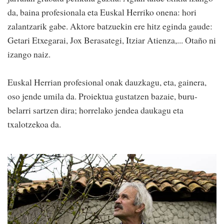
da, baina profesionala eta Euskal Herriko onena: hori
zalantzarik gabe. Aktore batzuekin ere hitz eginda gaude:
Getari Etxegarai, Jox Berasategi, Itziar Atienza,... Otaño ni
izango naiz.
Euskal Herrian profesional onak dauzkagu, eta, gainera,
oso jende umila da. Proiektua gustatzen bazaie, buru-
belarri sartzen dira; horrelako jendea daukagu eta
txalotzekoa da.