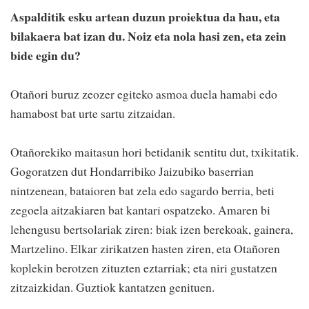
Aspalditik esku artean duzun proiektua da hau, eta
bilakaera bat izan du. Noiz eta nola hasi zen, eta zein
bide egin du?
Otañori buruz zeozer egiteko asmoa duela hamabi edo
hamabost bat urte sartu zitzaidan.
Otañorekiko maitasun hori betidanik sentitu dut, txikitatik.
Gogoratzen dut Hondarribiko Jaizubiko baserrian
nintzenean, bataioren bat zela edo sagardo berria, beti
zegoela aitzakiaren bat kantari ospatzeko. Amaren bi
lehengusu bertsolariak ziren: biak izen berekoak, gainera,
Martzelino. Elkar zirikatzen hasten ziren, eta Otañoren
koplekin berotzen zituzten eztarriak; eta niri gustatzen
zitzaizkidan. Guztiok kantatzen genituen.