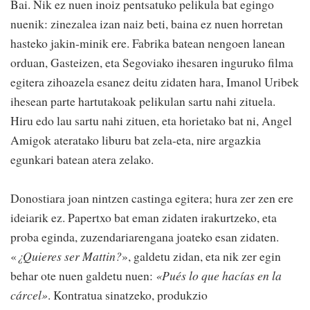
Bai. Nik ez nuen inoiz pentsatuko pelikula bat egingo
nuenik: zinezalea izan naiz beti, baina ez nuen horretan
hasteko jakin-minik ere. Fabrika batean nengoen lanean
orduan, Gasteizen, eta Segoviako ihesaren inguruko filma
egitera zihoazela esanez deitu zidaten hara, Imanol Uribek
ihesean parte hartutakoak pelikulan sartu nahi zituela.
Hiru edo lau sartu nahi zituen, eta horietako bat ni, Angel
Amigok ateratako liburu bat zela-eta, nire argazkia
egunkari batean atera zelako.
Donostiara joan nintzen castinga egitera; hura zer zen ere
ideiarik ez. Papertxo bat eman zidaten irakurtzeko, eta
proba eginda, zuzendariarengana joateko esan zidaten.
«
¿Quieres ser Mattin?
», galdetu zidan, eta nik zer egin
behar ote nuen galdetu nuen:
«Pués lo que hacías en la
cárcel»
. Kontratua sinatzeko, produkzio