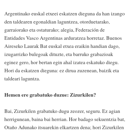
Argentinako euskal etxeei eskatzen dieguna da han izango
den taldearen egonaldian laguntzea, otorduetarako,
garraiorako eta ostaturako; alegia, Federación de
Entidades Vasco Argentinas arduratzea horretaz. Buenos
Aireseko Laurak Bat euskal etxea eraikin handian dago,
izugarrizko bulegoak dituzte, eta barruko grabazioak
eginez gero, hor bertan egin ahal izatea eskatuko diegu.
Hori da eskatzen dieguna: ez dirua zuzenean, baizik eta
taldeari laguntza.
Hemen ere grabatuko duzue: Zizurkilen?
Bai, Zizurkilen grabatuko dugu zeozer, seguru. Ez agian
herrigunean, baina bai herrian. Hor badago sekuentzia bat,
Otaño Adunako itsuarekin elkartzen dena; hori Zizurkilen