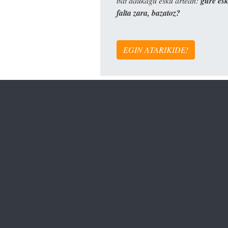
bat daukagu esku artean:
gure es
falta zara, bazatoz?
EGIN ATARIKIDE!