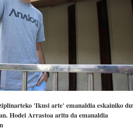
ziplinarteko 'Ikusi arte' emanaldia eskainiko du
an. Hodei Arrastoa aritu da emanaldia
en