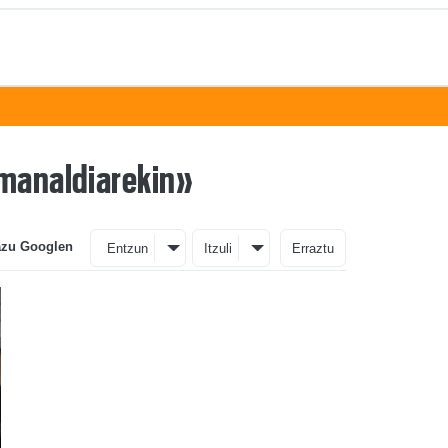
emanaldiarekin»
azu Googlen
Entzun
Itzuli
Erraztu