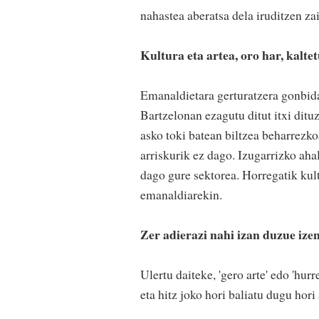
nahastea aberatsa dela iruditzen zai
Kultura eta artea, oro har, kalte
Emanaldietara gerturatzera gonbid
Bartzelonan ezagutu ditut itxi dit
asko toki batean biltzea beharrezko
arriskurik ez dago. Izugarrizko ah
dago gure sektorea. Horregatik kul
emanaldiarekin.
Zer adierazi nahi izan duzue iz
Ulertu daiteke, 'gero arte' edo 'hur
eta hitz joko hori baliatu dugu hor