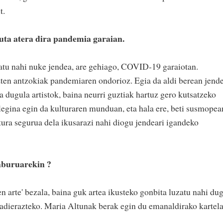
t.
tuta atera dira pandemia garaian.
atu nahi nuke jendea, are gehiago, COVID-19 garaiotan.
uzten antzokiak pandemiaren ondorioz. Egia da aldi berean jend
a dugula artistok, baina neurri guztiak hartuz gero kutsatzeko
alegina egin da kulturaren munduan, eta hala ere, beti susmopea
tura segurua dela ikusarazi nahi diogu jendeari igandeko
enburuarekin ?
ren arte' bezala, baina guk artea ikusteko gonbita luzatu nahi du
i adierazteko. Maria Altunak berak egin du emanaldirako kartela