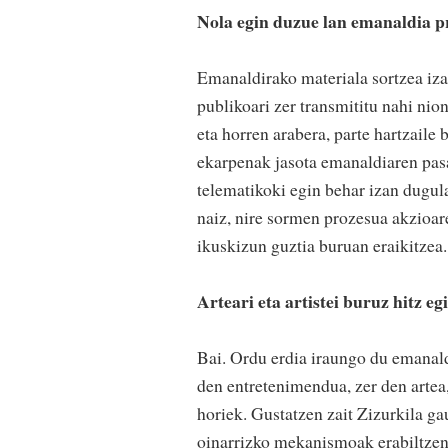
Nola egin duzue lan emanaldia p
Emanaldirako materiala sortzea izan
publikoari zer transmititu nahi nio
eta horren arabera, parte hartzail
ekarpenak jasota emanaldiaren pasar
telematikoki egin behar izan dugul
naiz, nire sormen prozesua akzioare
ikuskizun guztia buruan eraikitzea.
Arteari eta artistei buruz hitz e
Bai. Ordu erdia iraungo du emanald
den entretenimendua, zer den artea
horiek. Gustatzen zait Zizurkila g
oinarrizko mekanismoak erabiltzen 