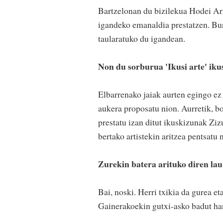
Bartzelonan du bizilekua Hodei Arr
igandeko emanaldia prestatzen. Bur
taularatuko du igandean.
Non du sorburua 'Ikusi arte' ik
Elbarrenako jaiak aurten egingo ez 
aukera proposatu nion. Aurretik, b
prestatu izan ditut ikuskizunak Zi
bertako artistekin aritzea pentsatu 
Zurekin batera arituko diren la
Bai, noski. Herri txikia da gurea e
Gainerakoekin gutxi-asko badut h