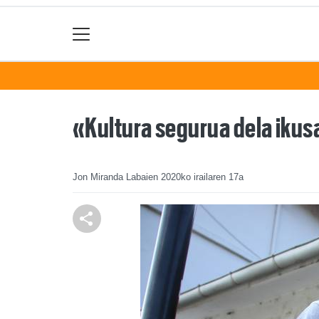
«Kultura segurua dela ikus
Jon Miranda Labaien
2020ko irailaren 17a