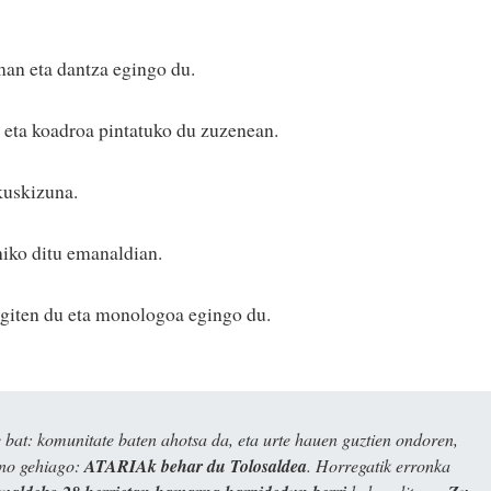
man eta dantza egingo du.
a eta koadroa pintatuko du zuzenean.
kuskizuna.
iko ditu emanaldian.
giten du eta monologoa egingo du.
bat: komunitate baten ahotsa da, eta urte hauen guztien ondoren,
ino gehiago:
ATARIAk behar du Tolosaldea
. Horregatik erronka