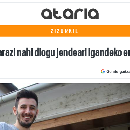
ZIZURKIL
arazi nahi diogu jendeari igandeko 
Gehitu gaitz