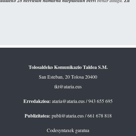
kualdeko 28 herrietan hamarna harpidedun berri
behar ditugu.
Zu
Tolosaldeko Komunikazio Taldea S.M.
San Esteban, 20 Tolosa 20400
tkt@ataria.eus
Erredakzioa:
ataria@ataria.eus
/ 943 655 695
Publizitatea:
publi@ataria.eus
/ 661 678 818
Codesyntaxek garatua