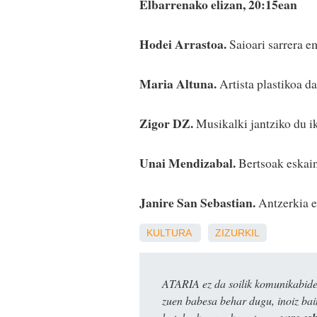
Elbarrenako elizan, 20:15ean
Hodei Arrastoa.
Saioari sarrera e
Maria Altuna.
Artista plastikoa d
Zigor DZ.
Musikalki jantziko du i
Unai Mendizabal.
Bertsoak eskain
Janire San Sebastian.
Antzerkia e
KULTURA
ZIZURKIL
ATARIA ez da soilik komunikabide 
zuen babesa behar dugu, inoiz ba