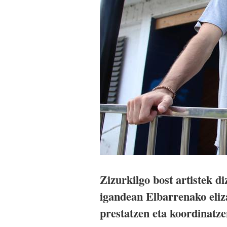
Zizurkilgo bost artistek di
igandean Elbarrenako eliz
prestatzen eta koordinatz