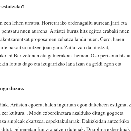
restatzeko?
 zen lehen urratsa. Horretarako ordenagailu aurrean jarri eta
n pentsatu nuen aurrena. Artistei buruz hitz egitea erabaki nuen
e bakoitzarentzat proposamen zehatza landu nuen. Gero, haien
te bakoitza fintzen joan gara. Zaila izan da niretzat,
ako, ni Bartzelonan eta gainerakoak hemen. Oso pertsona bisua
kin lotuta dago eta izugarrizko lana izan da geldi egon eta
gingo duzue.
iak. Artisten egoera, haien inguruan egon daitekeen estigma, z
, zer kultura... Modu ezberdinetara azalduko ditugu gogoeta
auza sinpleak ekartzea, espektakularrak; Dakizkidan antzerkiko
ditut, gehienetan funtzionatzen dutenak. Diziplina ezberdinak