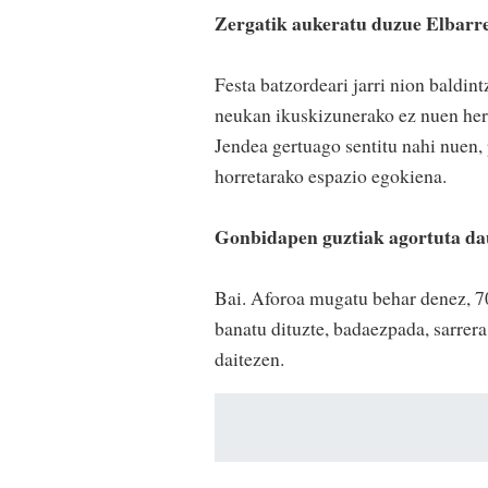
Zergatik aukeratu duzue Elbarr
Festa batzordeari jarri nion baldin
neukan ikuskizunerako ez nuen herri
Jendea gertuago sentitu nahi nuen,
horretarako espazio egokiena.
Gonbidapen guztiak agortuta da
Bai. Aforoa mugatu behar denez, 7
banatu dituzte, badaezpada, sarrera
daitezen.