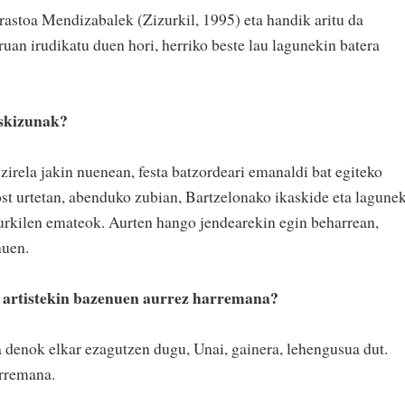
astoa Mendizabalek (Zizurkil, 1995) eta handik aritu da
uan irudikatu duen hori, herriko beste lau lagunekin batera
uskizunak?
zirela jakin nuenean, festa batzordeari emanaldi bat egiteko
ost urtetan, abenduko zubian, Bartzelonako ikaskide eta lagune
zurkilen emateok. Aurten hango jendearekin egin beharrean,
nuen.
u artistekin bazenuen aurrez harremana?
ta denok elkar ezagutzen dugu, Unai, gainera, lehengusua dut.
arremana.