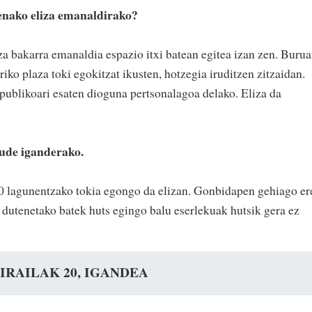
enako eliza emanaldirako?
tza bakarra emanaldia espazio itxi batean egitea izan zen. Buru
ko plaza toki egokitzat ikusten, hotzegia iruditzen zitzaidan.
 publikoari esaten dioguna pertsonalagoa delako. Eliza da
ude iganderako.
0 lagunentzako tokia egongo da elizan. Gonbidapen gehiago er
 dutenetako batek huts egingo balu eserlekuak hutsik gera ez
IRAILAK 20, IGANDEA