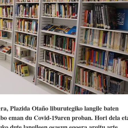
a, Plazida Otaño liburutegiko langile baten
tibo eman du Covid-19aren proban. Hori dela et
uko dute langileen osasun egoera argitu arte.