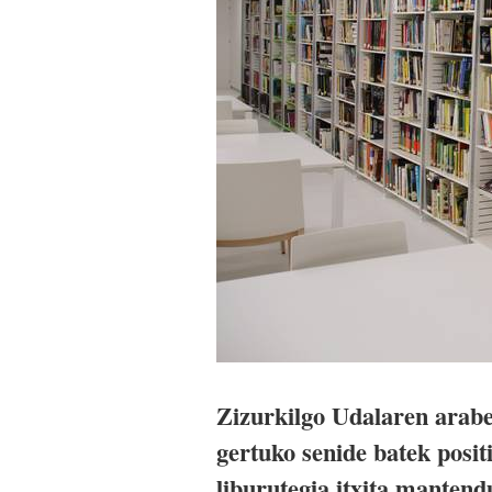
Zizurkilgo Udalaren araber
gertuko senide batek posi
liburutegia itxita mantend