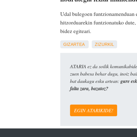
Udal bulegoen funtzionamenduan er
hitzorduarekin funtzionatuko dute,
bidez egiteari.
GIZARTEA
ZIZURKIL
ATARIA ez da soilik komunikabide 
zuen babesa behar dugu, inoiz ba
bat daukagu esku artean:
gure es
falta zara, bazatoz?
EGIN ATARIKIDE!