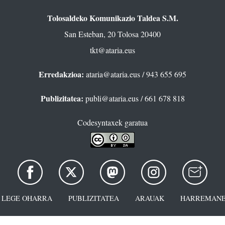
Tolosaldeko Komunikazio Taldea S.M.
San Esteban, 20 Tolosa 20400
tkt@ataria.eus
Erredakzioa:
ataria@ataria.eus
/ 943 655 695
Publizitatea:
publi@ataria.eus
/ 661 678 818
Codesyntaxek garatua
LEGE OHARRA
PUBLIZITATEA
ARAUAK
HARREMANE