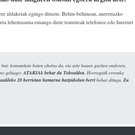
e aldaketak egingo dituzte. Behin-behinean, aurretiazko
 eta lehentasuna emango diete tramiteak telefonoz edo Internet
bat: komunitate baten ahotsa da, eta urte hauen guztien ondoren,
ino gehiago:
ATARIAk behar du Tolosaldea
. Horregatik erronka
kualdeko 28 herrietan hamarna harpidedun berri
behar ditugu.
Zu