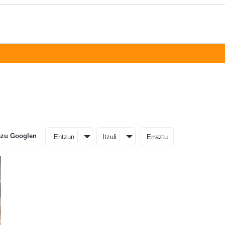
azu Googlen
Entzun
Itzuli
Erraztu