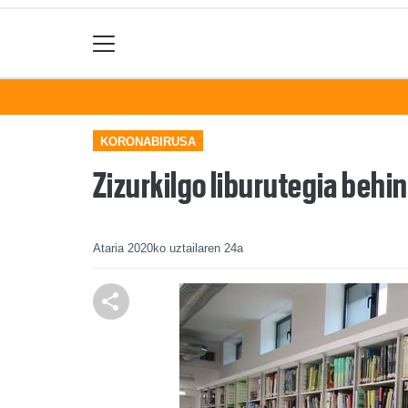
KORONABIRUSA
Zizurkilgo liburutegia behi
Ataria
2020ko uztailaren 24a