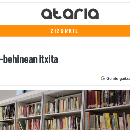
ZIZURKIL
n-behinean itxita
Gehitu gaitz