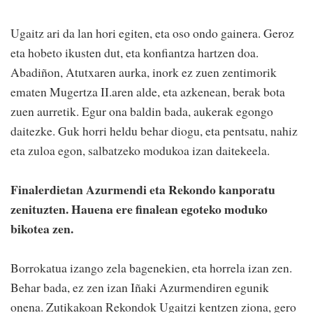
Ugaitz ari da lan hori egiten, eta oso ondo gainera. Geroz
eta hobeto ikusten dut, eta konfiantza hartzen doa.
Abadiñon, Atutxaren aurka, inork ez zuen zentimorik
ematen Mugertza II.aren alde, eta azkenean, berak bota
zuen aurretik. Egur ona baldin bada, aukerak egongo
daitezke. Guk horri heldu behar diogu, eta pentsatu, nahiz
eta zuloa egon, salbatzeko modukoa izan daitekeela.
Finalerdietan Azurmendi eta Rekondo kanporatu
zenituzten. Hauena ere finalean egoteko moduko
bikotea zen.
Borrokatua izango zela bagenekien, eta horrela izan zen.
Behar bada, ez zen izan Iñaki Azurmendiren egunik
onena. Zutikakoan Rekondok Ugaitzi kentzen ziona, gero