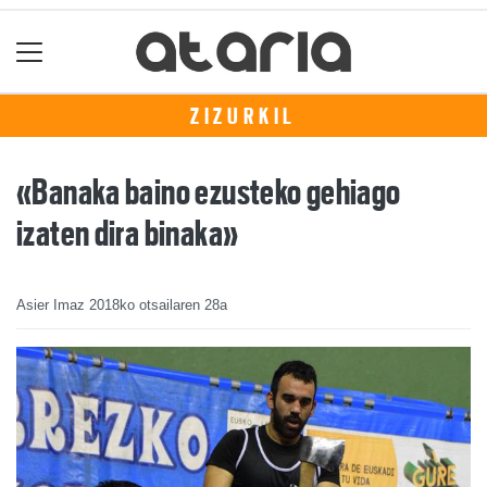
ZIZURKIL
«Banaka baino ezusteko gehiago
izaten dira binaka»
Asier Imaz
2018ko otsailaren 28a