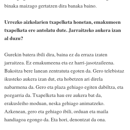
binaka maizago gertatzen dira banaka baino.
Urrezko aizkolarien txapelketa honetan, emakumeen
txapelketa ere antolatu dute. Jarraitzeko aukera izan
al duzu?
Gurekin batera ibili dira, baina ez da erraza izaten
jarraitzea. Ez emakumeena eta ez harri-jasotzaileena.
Bakoitza bere lanean zentratuta egoten da. Gero telebistaz
ikusteko aukera izan dut, eta hobetzen ari direla
nabarmena da. Gero eta plaza gehiago egiten dabiltza, eta
pozgarria da. Txapelketa hau ere aukera bat da,
erakusleiho moduan, neska gehiago animatzeko.
Azkenean, gero eta gehiago ibili, orduan eta maila
handiagoa egongo da. Eta hori, denontzat da ona.