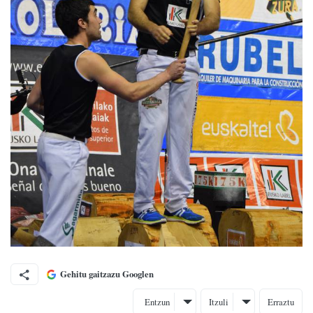
Gehitu gaitzazu Googlen
Entzun
Itzuli
Erraztu