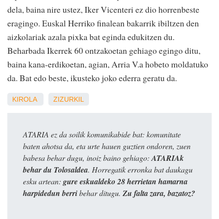
dela, baina nire ustez, Iker Vicenteri ez dio horrenbeste
eragingo. Euskal Herriko finalean bakarrik ibiltzen den
aizkolariak azala pixka bat eginda edukitzen du.
Beharbada Ikerrek 60 ontzakoetan gehiago egingo ditu,
baina kana-erdikoetan, agian, Arria V.a hobeto moldatuko
da. Bat edo beste, ikusteko joko ederra geratu da.
KIROLA
ZIZURKIL
ATARIA ez da soilik komunikabide bat: komunitate
baten ahotsa da, eta urte hauen guztien ondoren, zuen
babesa behar dugu, inoiz baino gehiago:
ATARIAk
behar du Tolosaldea
. Horregatik erronka bat daukagu
esku artean:
gure eskualdeko 28 herrietan hamarna
harpidedun berri
behar ditugu.
Zu falta zara, bazatoz?