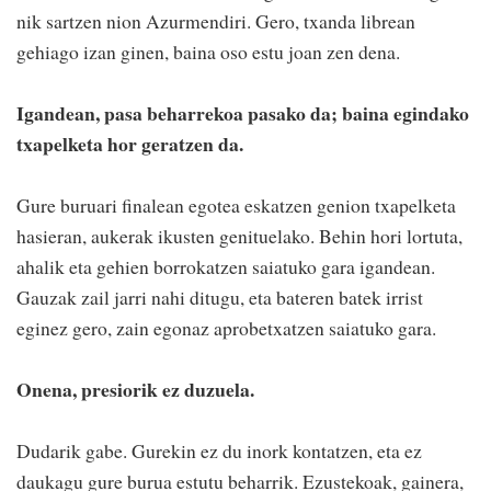
nik sartzen nion Azurmendiri. Gero, txanda librean
gehiago izan ginen, baina oso estu joan zen dena.
Igandean, pasa beharrekoa pasako da; baina egindako
txapelketa hor geratzen da.
Gure buruari finalean egotea eskatzen genion txapelketa
hasieran, aukerak ikusten genituelako. Behin hori lortuta,
ahalik eta gehien borrokatzen saiatuko gara igandean.
Gauzak zail jarri nahi ditugu, eta bateren batek irrist
eginez gero, zain egonaz aprobetxatzen saiatuko gara.
Onena, presiorik ez duzuela.
Dudarik gabe. Gurekin ez du inork kontatzen, eta ez
daukagu gure burua estutu beharrik. Ezustekoak, gainera,