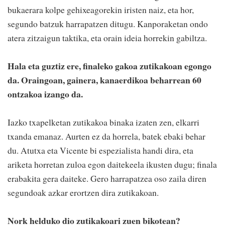
bukaerara kolpe gehixeagorekin iristen naiz, eta hor,
segundo batzuk harrapatzen ditugu. Kanporaketan ondo
atera zitzaigun taktika, eta orain ideia horrekin gabiltza.
Hala eta guztiz ere, finaleko gakoa zutikakoan egongo
da. Oraingoan, gainera, kanaerdikoa beharrean 60
ontzakoa izango da.
Iazko txapelketan zutikakoa binaka izaten zen, elkarri
txanda emanaz. Aurten ez da horrela, batek ebaki behar
du. Atutxa eta Vicente bi espezialista handi dira, eta
ariketa horretan zuloa egon daitekeela ikusten dugu; finala
erabakita gera daiteke. Gero harrapatzea oso zaila diren
segundoak azkar erortzen dira zutikakoan.
Nork helduko dio zutikakoari zuen bikotean?