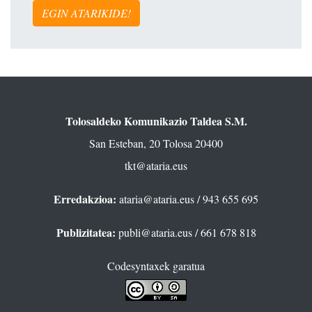
EGIN ATARIKIDE!
Tolosaldeko Komunikazio Taldea S.M.
San Esteban, 20 Tolosa 20400
tkt@ataria.eus
Erredakzioa:
ataria@ataria.eus
/ 943 655 695
Publizitatea:
publi@ataria.eus
/ 661 678 818
Codesyntaxek garatua