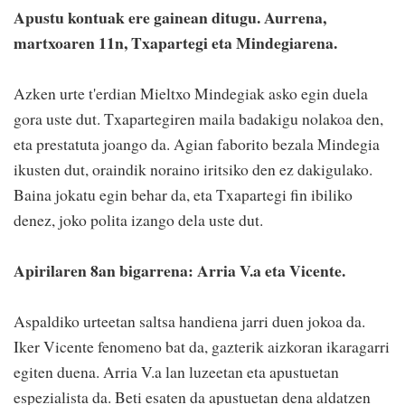
Apustu kontuak ere gainean ditugu. Aurrena,
martxoaren 11n, Txapartegi eta Mindegiarena.
Azken urte t'erdian Mieltxo Mindegiak asko egin duela
gora uste dut. Txapartegiren maila badakigu nolakoa den,
eta prestatuta joango da. Agian faborito bezala Mindegia
ikusten dut, oraindik noraino iritsiko den ez dakigulako.
Baina jokatu egin behar da, eta Txapartegi fin ibiliko
denez, joko polita izango dela uste dut.
Apirilaren 8an bigarrena: Arria V.a eta Vicente.
Aspaldiko urteetan saltsa handiena jarri duen jokoa da.
Iker Vicente fenomeno bat da, gazterik aizkoran ikaragarri
egiten duena. Arria V.a lan luzeetan eta apustuetan
espezialista da. Beti esaten da apustuetan dena aldatzen