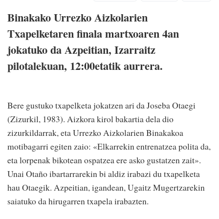
Binakako Urrezko Aizkolarien
Txapelketaren finala martxoaren 4an
jokatuko da Azpeitian, Izarraitz
pilotalekuan, 12:00etatik aurrera.
Bere gustuko txapelketa jokatzen ari da Joseba Otaegi
(Zizurkil, 1983). Aizkora kirol bakartia dela dio
zizurkildarrak, eta Urrezko Aizkolarien Binakakoa
motibagarri egiten zaio: «Elkarrekin entrenatzea polita da,
eta lorpenak bikotean ospatzea ere asko gustatzen zait».
Unai Otaño ibartarrarekin bi aldiz irabazi du txapelketa
hau Otaegik. Azpeitian, igandean, Ugaitz Mugertzarekin
saiatuko da hirugarren txapela irabazten.