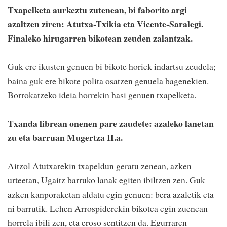
Txapelketa aurkeztu zutenean, bi faborito argi
azaltzen ziren: Atutxa-Txikia eta Vicente-Saralegi.
Finaleko hirugarren bikotean zeuden zalantzak.
Guk ere ikusten genuen bi bikote horiek indartsu zeudela;
baina guk ere bikote polita osatzen genuela bagenekien.
Borrokatzeko ideia horrekin hasi genuen txapelketa.
Txanda librean onenen pare zaudete: azaleko lanetan
zu eta barruan Mugertza II.a.
Aitzol Atutxarekin txapeldun geratu zenean, azken
urteetan, Ugaitz barruko lanak egiten ibiltzen zen. Guk
azken kanporaketan aldatu egin genuen: bera azaletik eta
ni barrutik. Lehen Arrospiderekin bikotea egin zuenean
horrela ibili zen, eta eroso sentitzen da. Egurraren