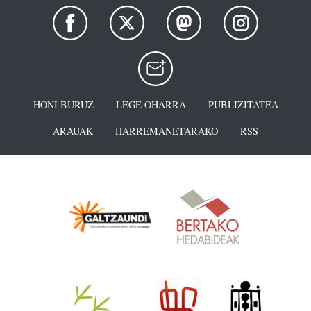
HONI BURUZ
LEGE OHARRA
PUBLIZITATEA
ARAUAK
HARREMANETARAKO
RSS