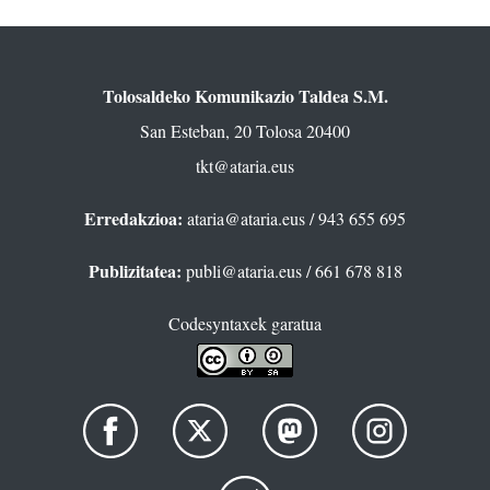
Tolosaldeko Komunikazio Taldea S.M.
San Esteban, 20 Tolosa 20400
tkt@ataria.eus
Erredakzioa:
ataria@ataria.eus
/ 943 655 695
Publizitatea:
publi@ataria.eus
/ 661 678 818
Codesyntaxek garatua