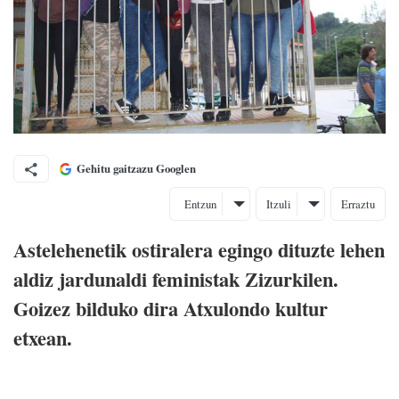
Gehitu gaitzazu Googlen
Entzun
Itzuli
Erraztu
Astelehenetik ostiralera egingo dituzte lehen
aldiz jardunaldi feministak Zizurkilen.
Goizez bilduko dira Atxulondo kultur
etxean.