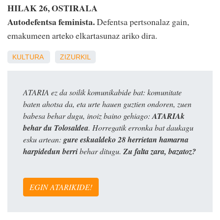
HILAK 26, OSTIRALA
Autodefentsa feminista.
Defentsa pertsonalaz gain,
emakumeen arteko elkartasunaz ariko dira.
KULTURA
ZIZURKIL
ATARIA ez da soilik komunikabide bat: komunitate
baten ahotsa da, eta urte hauen guztien ondoren, zuen
babesa behar dugu, inoiz baino gehiago:
ATARIAk
behar du Tolosaldea
. Horregatik erronka bat daukagu
esku artean:
gure eskualdeko 28 herrietan hamarna
harpidedun berri
behar ditugu.
Zu falta zara, bazatoz?
EGIN ATARIKIDE!