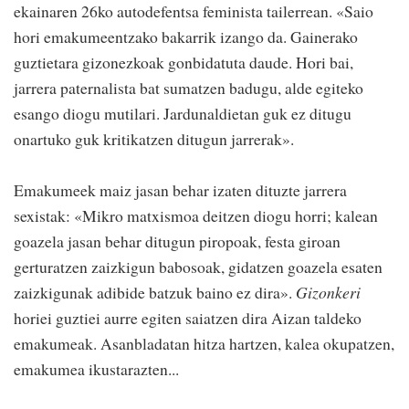
ekainaren 26ko autodefentsa feminista tailerrean. «Saio
hori emakumeentzako bakarrik izango da. Gainerako
guztietara gizonezkoak gonbidatuta daude. Hori bai,
jarrera paternalista bat sumatzen badugu, alde egiteko
esango diogu mutilari. Jardunaldietan guk ez ditugu
onartuko guk kritikatzen ditugun jarrerak».
Emakumeek maiz jasan behar izaten dituzte jarrera
sexistak: «Mikro matxismoa deitzen diogu horri; kalean
goazela jasan behar ditugun piropoak, festa giroan
gerturatzen zaizkigun babosoak, gidatzen goazela esaten
zaizkigunak adibide batzuk baino ez dira».
Gizonkeri
horiei guztiei aurre egiten saiatzen dira Aizan taldeko
emakumeak. Asanbladatan hitza hartzen, kalea okupatzen,
emakumea ikustarazten...