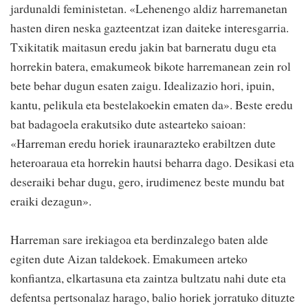
jardunaldi feministetan. «Lehenengo aldiz harremanetan
hasten diren neska gazteentzat izan daiteke interesgarria.
Txikitatik maitasun eredu jakin bat barneratu dugu eta
horrekin batera, emakumeok bikote harremanean zein rol
bete behar dugun esaten zaigu. Idealizazio hori, ipuin,
kantu, pelikula eta bestelakoekin ematen da». Beste eredu
bat badagoela erakutsiko dute astearteko saioan:
«Harreman eredu horiek iraunarazteko erabiltzen dute
heteroaraua eta horrekin hautsi beharra dago. Desikasi eta
deseraiki behar dugu, gero, irudimenez beste mundu bat
eraiki dezagun».
Harreman sare irekiagoa eta berdinzalego baten alde
egiten dute Aizan taldekoek. Emakumeen arteko
konfiantza, elkartasuna eta zaintza bultzatu nahi dute eta
defentsa pertsonalaz harago, balio horiek jorratuko dituzte