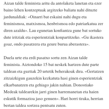
Aizan talde feminista aritu da antolaketa lanetan eta ezer
baino lehen kontzeptuak argitzeko baliatu nahi dituzte
jardunaldiak: «Oinarri bat eskaini nahi dugu eta
feminismoa, matxismoa, henbrismoa edo patriarkatua zer
diren azaldu». Lau egunetan konfiantza gune bat sortuko
dute iritziak eta esperientziak konpartitzeko. «Gu ikastera
goaz, ondo pasatzera eta geure burua aberastera».
Duela urte eta erdi pasatxo sortu zen Aizan talde
feminista. Aiztondoko 15 bat neskek hartzen dute parte
taldean eta guztiak 20 urtetik beherakoak dira. «Gertatzen
zitzaizkigun gauzekin kezkatuta hasi ginen esperientziak
elkarbanatzen eta gehiago jakin nahian. Donostiako
Medeak taldearekin jarri ginen harremanetan eta haien
eskutik formazioa jaso genuen». Hari horri tiraka, herrian
bertan taldea sortzea pentsatu zuten.