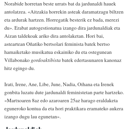
Norabide horretan beste urrats bat da jardunaldi hauek
antolatzea. «Aitzakia horrekin asteak daramatzagu biltzen
eta ardurak hartzen. Horregatik besterik ez bada, merezi
du». Erabat autogestionatua izango dira jardunaldiak eta
Aizan taldekoak ariko dira antolaketan. Hori bai,
asteartean Oñatiko bertsolari feminista batek bertso
hamaiketako musikatua eskainiko du eta ostegunean
Villabonako
gordoaktibista
batek edertasunaren kanonaz
hitz egingo du.
Irati, Irene, Ane, Libe, June, Nadia, Oihana eta Irenek
gonbita luzatu dute jardunaldi feministetan parte hartzeko.
«Martxoaren 8az edo azaroaren 25az harago eraldaketa
eguneroko kontua da eta hori praktikara eramateko aukera
izango dugu lau egunetan».