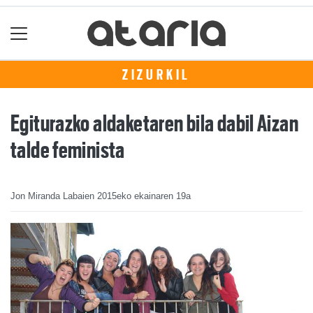
ZIZURKIL
Egiturazko aldaketaren bila dabil Aizan
talde feminista
Jon Miranda Labaien
2015eko ekainaren 19a