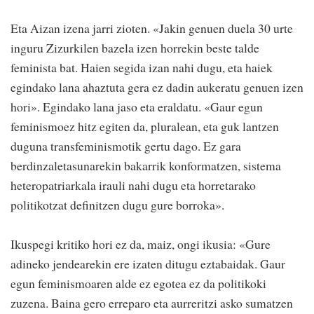
Eta Aizan izena jarri zioten. «Jakin genuen duela 30 urte
inguru Zizurkilen bazela izen horrekin beste talde
feminista bat. Haien segida izan nahi dugu, eta haiek
egindako lana ahaztuta gera ez dadin aukeratu genuen izen
hori». Egindako lana jaso eta eraldatu. «Gaur egun
feminismoez hitz egiten da, pluralean, eta guk lantzen
duguna transfeminismotik gertu dago. Ez gara
berdinzaletasunarekin bakarrik konformatzen, sistema
heteropatriarkala irauli nahi dugu eta horretarako
politikotzat definitzen dugu gure borroka».
Ikuspegi kritiko hori ez da, maiz, ongi ikusia: «Gure
adineko jendearekin ere izaten ditugu eztabaidak. Gaur
egun feminismoaren alde ez egotea ez da politikoki
zuzena. Baina gero erreparo eta aurreritzi asko sumatzen