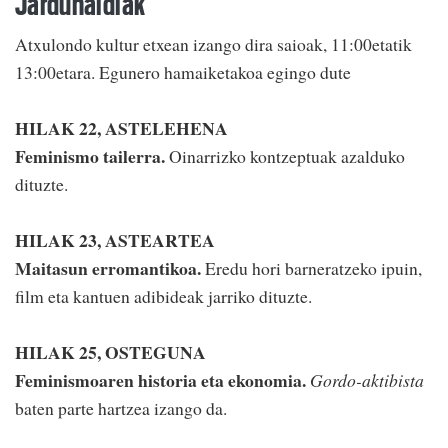
Jardunaldiak
Atxulondo kultur etxean izango dira saioak, 11:00etatik
13:00etara. Egunero hamaiketakoa egingo dute
HILAK 22, ASTELEHENA
Feminismo tailerra.
Oinarrizko kontzeptuak azalduko
dituzte.
HILAK 23, ASTEARTEA
Maitasun erromantikoa.
Eredu hori barneratzeko ipuin,
film eta kantuen adibideak jarriko dituzte.
HILAK 25, OSTEGUNA
Feminismoaren historia eta ekonomia.
Gordo-aktibista
baten parte hartzea izango da.