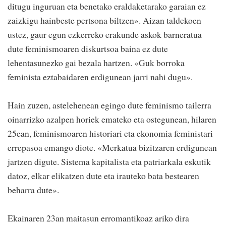
ditugu inguruan eta benetako eraldaketarako garaian ez
zaizkigu hainbeste pertsona biltzen». Aizan taldekoen
ustez, gaur egun ezkerreko erakunde askok barneratua
dute feminismoaren diskurtsoa baina ez dute
lehentasunezko gai bezala hartzen. «Guk borroka
feminista eztabaidaren erdigunean jarri nahi dugu».
Hain zuzen, astelehenean egingo dute feminismo tailerra
oinarrizko azalpen horiek emateko eta ostegunean, hilaren
25ean, feminismoaren historiari eta ekonomia feministari
errepasoa emango diote. «Merkatua bizitzaren erdigunean
jartzen digute. Sistema kapitalista eta patriarkala eskutik
datoz, elkar elikatzen dute eta irauteko bata bestearen
beharra dute».
Ekainaren 23an maitasun erromantikoaz ariko dira