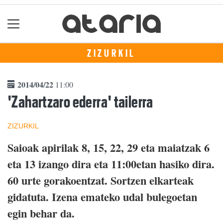
ZIZURKIL
2014/04/22
11:00
'Zahartzaro ederra' tailerra
ZIZURKIL
Saioak apirilak 8, 15, 22, 29 eta maiatzak 6
eta 13 izango dira eta 11:00etan hasiko dira.
60 urte gorakoentzat. Sortzen elkarteak
gidatuta. Izena emateko udal bulegoetan
egin behar da.