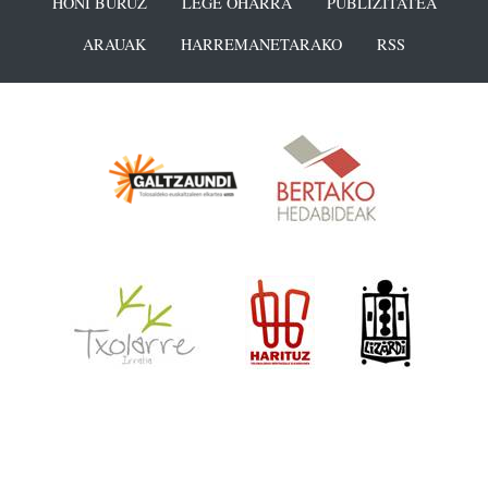
HONI BURUZ
LEGE OHARRA
PUBLIZITATEA
ARAUAK
HARREMANETARAKO
RSS