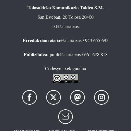
Tolosaldeko Komunikazio Taldea S.M.
San Esteban, 20 Tolosa 20400
tkt@ataria.eus
Erredakzioa:
ataria@ataria.eus
/ 943 655 695
Publizitatea:
publi@ataria.eus
/ 661 678 818
Codesyntaxek garatua