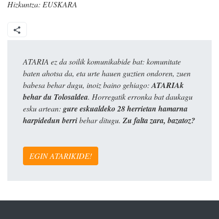
Hizkuntza:
EUSKARA
ATARIA ez da soilik komunikabide bat: komunitate
baten ahotsa da, eta urte hauen guztien ondoren, zuen
babesa behar dugu, inoiz baino gehiago:
ATARIAk
behar du Tolosaldea
. Horregatik erronka bat daukagu
esku artean:
gure eskualdeko 28 herrietan hamarna
harpidedun berri
behar ditugu.
Zu falta zara, bazatoz?
EGIN ATARIKIDE!