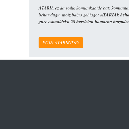
ATARIA ez da soilik komunikabide bat: komunitat
behar dugu, inoiz baino gehiago:
ATARIAk behar
gure eskualdeko 28 herrietan hamarna harpide
EGIN ATARIKIDE!