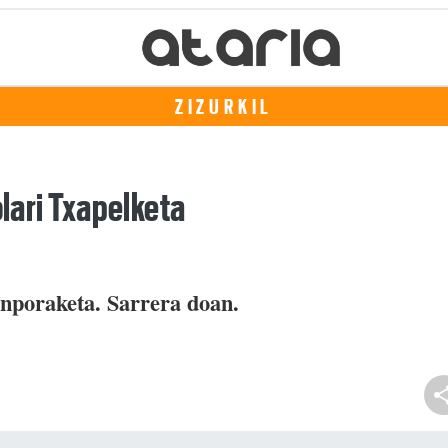
ZIZURKIL
olari Txapelketa
anporaketa. Sarrera doan.