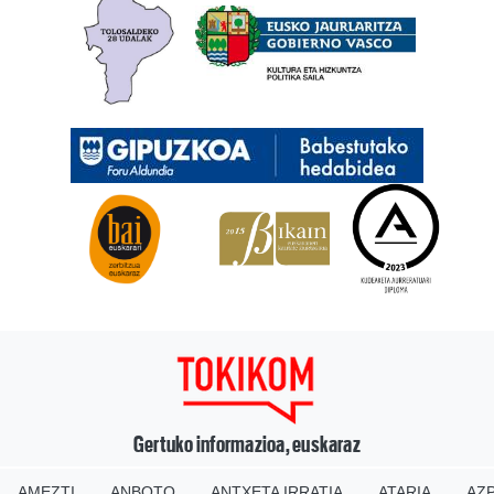
Gertuko informazioa, euskaraz
AMEZTI
ANBOTO
ANTXETA IRRATIA
ATARIA
AZP