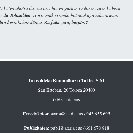
e baten ahotsa da, eta urte hauen guztien ondoren, zuen babesa
 du Tolosaldea
. Horregatik erronka bat daukagu esku artean:
dun berri
behar ditugu.
Zu falta zara, bazatoz?
Tolosaldeko Komunikazio Taldea S.M.
San Esteban, 20 Tolosa 20400
tkt@ataria.eus
Erredakzioa:
ataria@ataria.eus
/ 943 655 695
Publizitatea:
publi@ataria.eus
/ 661 678 818