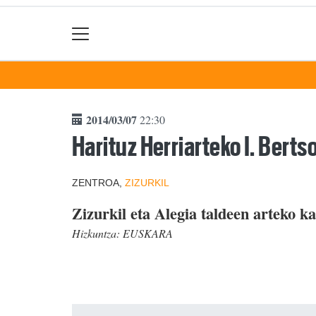
2014/03/07
22:30
Harituz Herriarteko I. Berts
ZENTROA,
ZIZURKIL
Zizurkil eta Alegia taldeen arteko k
Hizkuntza:
EUSKARA