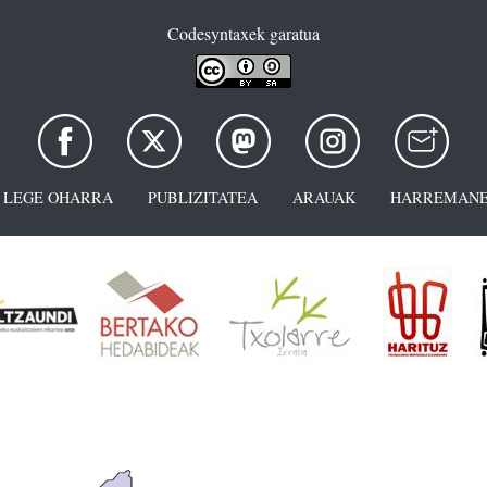
Codesyntaxek garatua
LEGE OHARRA
PUBLIZITATEA
ARAUAK
HARREMANE