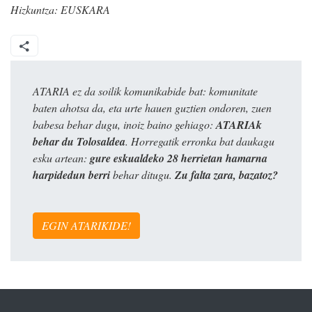
Hizkuntza:
EUSKARA
ATARIA ez da soilik komunikabide bat: komunitate
baten ahotsa da, eta urte hauen guztien ondoren, zuen
babesa behar dugu, inoiz baino gehiago:
ATARIAk
behar du Tolosaldea
. Horregatik erronka bat daukagu
esku artean:
gure eskualdeko 28 herrietan hamarna
harpidedun berri
behar ditugu.
Zu falta zara, bazatoz?
EGIN ATARIKIDE!