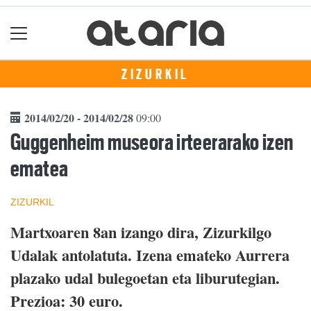
ZIZURKIL
2014/02/20 - 2014/02/28
09:00
Guggenheim museora irteerarako izen
ematea
ZIZURKIL
Martxoaren 8an izango dira, Zizurkilgo
Udalak antolatuta. Izena emateko Aurrera
plazako udal bulegoetan eta liburutegian.
Prezioa: 30 euro.