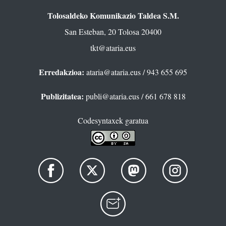
Tolosaldeko Komunikazio Taldea S.M.
San Esteban, 20 Tolosa 20400
tkt@ataria.eus
Erredakzioa:
ataria@ataria.eus
/ 943 655 695
Publizitatea:
publi@ataria.eus
/ 661 678 818
Codesyntaxek garatua