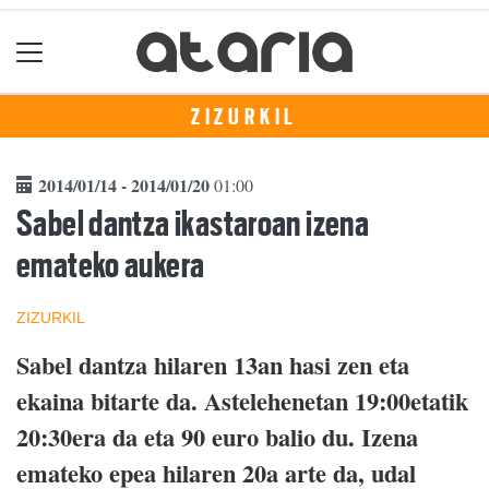
ZIZURKIL
2014/01/14 - 2014/01/20
01:00
Sabel dantza ikastaroan izena
emateko aukera
ZIZURKIL
Sabel dantza hilaren 13an hasi zen eta
ekaina bitarte da. Astelehenetan 19:00etatik
20:30era da eta 90 euro balio du. Izena
emateko epea hilaren 20a arte da, udal