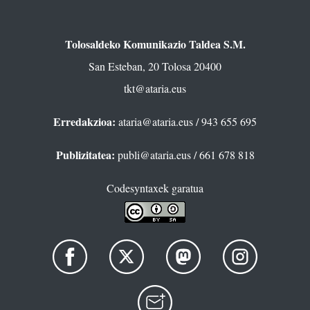
Tolosaldeko Komunikazio Taldea S.M.
San Esteban, 20 Tolosa 20400
tkt@ataria.eus
Erredakzioa:
ataria@ataria.eus
/ 943 655 695
Publizitatea:
publi@ataria.eus
/ 661 678 818
Codesyntaxek garatua