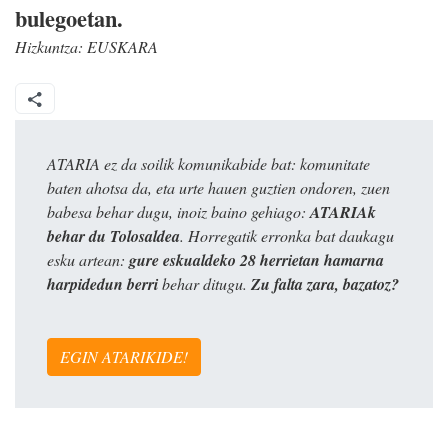
bulegoetan.
Hizkuntza:
EUSKARA
ATARIA ez da soilik komunikabide bat: komunitate
baten ahotsa da, eta urte hauen guztien ondoren, zuen
babesa behar dugu, inoiz baino gehiago:
ATARIAk
behar du Tolosaldea
. Horregatik erronka bat daukagu
esku artean:
gure eskualdeko 28 herrietan hamarna
harpidedun berri
behar ditugu.
Zu falta zara, bazatoz?
EGIN ATARIKIDE!