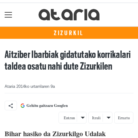
ZIZURKIL
Aitziber Ibarbiak gidatutako korrikalari
taldea osatu nahi dute Zizurkilen
Ataria
2014ko urtarrilaren 9a
Gehitu gaitzazu Googlen
Entzun
Itzuli
Erraztu
Bihar hasiko da Zizurkilgo Udalak