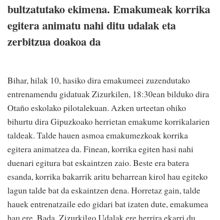
bultzatutako ekimena. Emakumeak korrika
egitera animatu nahi ditu udalak eta
zerbitzua doakoa da
Bihar, hilak 10, hasiko dira emakumeei zuzendutako
entrenamendu gidatuak Zizurkilen, 18:30ean bilduko dira
Otaño eskolako pilotalekuan.
Azken urteetan ohiko
bihurtu dira Gipuzkoako herrietan emakume korrikalarien
taldeak. Talde hauen asmoa emakumezkoak korrika
egitera animatzea da. Finean, korrika egiten hasi nahi
duenari egitura bat eskaintzen zaio. Beste era batera
esanda, korrika bakarrik aritu beharrean kirol hau egiteko
lagun talde bat da eskaintzen dena. Horretaz gain, talde
hauek entrenatzaile edo gidari bat izaten dute, emakumea
hau ere.
Bada, Zizurkilgo Udalak ere herrira ekarri du