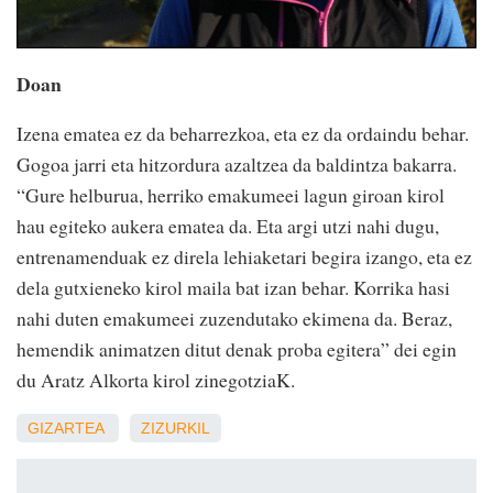
Doan
Izena ematea ez da beharrezkoa, eta ez da ordaindu behar.
Gogoa jarri eta hitzordura azaltzea da baldintza bakarra.
“Gure helburua, herriko emakumeei lagun giroan kirol
hau egiteko aukera ematea da. Eta argi utzi nahi dugu,
entrenamenduak ez direla lehiaketari begira izango, eta ez
dela gutxieneko kirol maila bat izan behar. Korrika hasi
nahi duten emakumeei zuzendutako ekimena da. Beraz,
hemendik animatzen ditut denak proba egitera” dei egin
du Aratz Alkorta kirol zinegotziaK.
GIZARTEA
ZIZURKIL