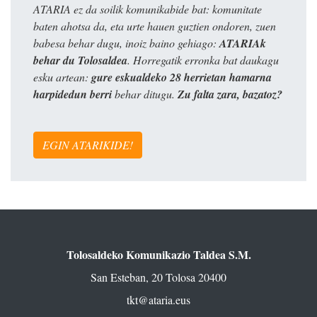
ATARIA ez da soilik komunikabide bat: komunitate
baten ahotsa da, eta urte hauen guztien ondoren, zuen
babesa behar dugu, inoiz baino gehiago:
ATARIAk
behar du Tolosaldea
. Horregatik erronka bat daukagu
esku artean:
gure eskualdeko 28 herrietan hamarna
harpidedun berri
behar ditugu.
Zu falta zara, bazatoz?
EGIN ATARIKIDE!
Tolosaldeko Komunikazio Taldea S.M.
San Esteban, 20 Tolosa 20400
tkt@ataria.eus