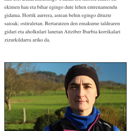
ekimen hau eta bihar egingo dute lehen entrenamendu
gidatua. Hortik aurrera, astean behin egingo dituzte
saioak; ostiraletan. Bertaratzen den emakume taldearen
gidari eta aholkulari lanetan Aitziber Ibarbia korrikalari
zizurkildarra ariko da.