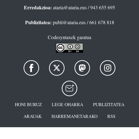
Erredakzioa:
ataria@ataria.eus
/ 943 655 695
Publizitatea:
publi@ataria.eus
/ 661 678 818
Codesyntaxek garatua
HONI BURUZ
LEGE OHARRA
PUBLIZITATEA
ARAUAK
HARREMANETARAKO
RSS