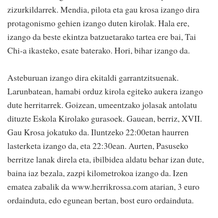
zizurkildarrek. Mendia, pilota eta gau krosa izango dira
protagonismo gehien izango duten kirolak. Hala ere,
izango da beste ekintza batzuetarako tartea ere bai, Tai
Chi-a ikasteko, esate baterako. Hori, bihar izango da.
Asteburuan izango dira ekitaldi garrantzitsuenak.
Larunbatean, hamabi orduz kirola egiteko aukera izango
dute herritarrek. Goizean, umeentzako jolasak antolatu
dituzte Eskola Kirolako gurasoek. Gauean, berriz, XVII.
Gau Krosa jokatuko da. Iluntzeko 22:00etan haurren
lasterketa izango da, eta 22:30ean. Aurten, Pasuseko
berritze lanak direla eta, ibilbidea aldatu behar izan dute,
baina iaz bezala, zazpi kilometrokoa izango da. Izen
ematea zabalik da www.herrikrossa.com atarian, 3 euro
ordainduta, edo egunean bertan, bost euro ordainduta.