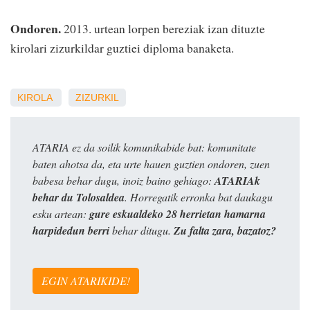
Ondoren.
2013. urtean lorpen bereziak izan dituzte
kirolari zizurkildar guztiei diploma banaketa.
KIROLA
ZIZURKIL
ATARIA ez da soilik komunikabide bat: komunitate
baten ahotsa da, eta urte hauen guztien ondoren, zuen
babesa behar dugu, inoiz baino gehiago:
ATARIAk
behar du Tolosaldea
. Horregatik erronka bat daukagu
esku artean:
gure eskualdeko 28 herrietan hamarna
harpidedun berri
behar ditugu.
Zu falta zara, bazatoz?
EGIN ATARIKIDE!