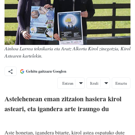
Ainhoa Larrea teknikaria eta Aratz Alkorta Kirol zinegotzia, Kirol
Astearen kartelekin.
Gehitu gaitzazu Googlen
Entzun
Itzuli
Erraztu
Astelehenean eman zitzaion hasiera kirol
asteari, eta igandera arte iraungo du
Aste honetan, igandera bitarte, kirol astea ospatuko dute