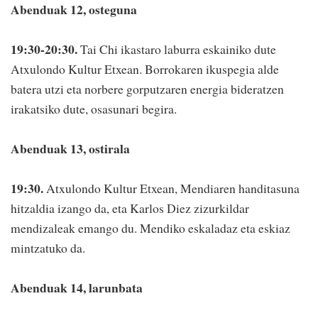
Abenduak 12, osteguna
19:30-20:30.
Tai Chi ikastaro laburra eskainiko dute
Atxulondo Kultur Etxean. Borrokaren ikuspegia alde
batera utzi eta norbere gorputzaren energia bideratzen
irakatsiko dute, osasunari begira.
Abenduak 13, ostirala
19:30.
Atxulondo Kultur Etxean, Mendiaren handitasuna
hitzaldia izango da, eta Karlos Diez zizurkildar
mendizaleak emango du. Mendiko eskaladaz eta eskiaz
mintzatuko da.
Abenduak 14, larunbata