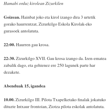
Hamabi orduz kirolean Zizurkilen
Goizean.
Hainbat joko eta kirol izango dira 3 urtetik
gorako haurrentzat, Zizurkilgo Eskola Kirolak-eko
gurasoek antolatuta.
22:00.
Haurren gau krosa.
22:30.
Zizurkilgo XVII. Gau krosa izango da. Izen-ematea
zabalik dago, eta gehienez ere 250 lagunek parte har
dezakete.
Abenduak 15, igandea
10.00.
Zizurkilgo III. Pilota Txapelketako finalak jokatuko
dituzte Intxaur frontoian, Ziotza pilota eskolak antolatuta.