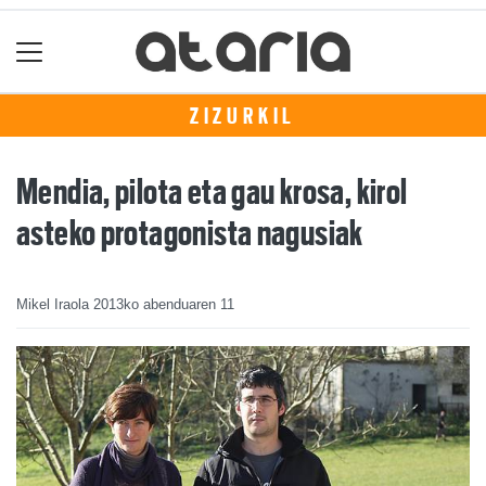
ZIZURKIL
Mendia, pilota eta gau krosa, kirol
asteko protagonista nagusiak
Mikel Iraola
2013ko abenduaren 11