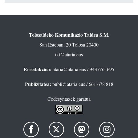
Tolosaldeko Komunikazio Taldea S.M.
San Esteban, 20 Tolosa 20400
tkt@ataria.eus
Erredakzioa:
ataria@ataria.eus
/ 943 655 695
Publizitatea:
publi@ataria.eus
/ 661 678 818
Codesyntaxek garatua