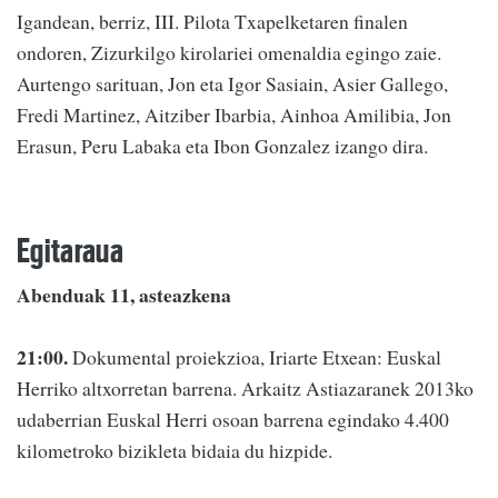
Igandean, berriz, III. Pilota Txapelketaren finalen
ondoren, Zizurkilgo kirolariei omenaldia egingo zaie.
Aurtengo sarituan, Jon eta Igor Sasiain, Asier Gallego,
Fredi Martinez, Aitziber Ibarbia, Ainhoa Amilibia, Jon
Erasun, Peru Labaka eta Ibon Gonzalez izango dira.
Egitaraua
Abenduak 11, asteazkena
21:00.
Dokumental proiekzioa, Iriarte Etxean: Euskal
Herriko altxorretan barrena. Arkaitz Astiazaranek 2013ko
udaberrian Euskal Herri osoan barrena egindako 4.400
kilometroko bizikleta bidaia du hizpide.