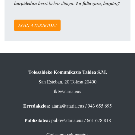
harpidedun berri
behar ditugu.
Zu falta zara, bazatoz?
EGIN ATARIKIDE!
Tolosaldeko Komunikazio Taldea S.M.
San Esteban, 20 Tolosa 20400
tkt@ataria.eus
Erredakzioa:
ataria@ataria.eus
/ 943 655 695
Publizitatea:
publi@ataria.eus
/ 661 678 818
Codesyntaxek garatua