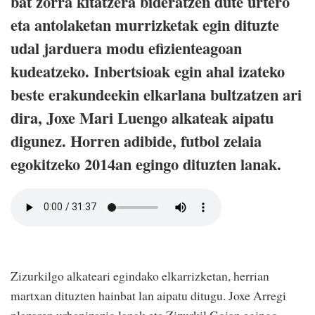
bat zorra kitatzera bideratzen dute urtero
eta antolaketan murrizketak egin dituzte
udal jarduera modu efizienteagoan
kudeatzeko. Inbertsioak egin ahal izateko
beste erakundeekin elkarlana bultzatzen ari
dira, Joxe Mari Luengo alkateak aipatu
digunez. Horren adibide, futbol zelaia
egokitzeko 2014an egingo dituzten lanak.
Zizurkilgo alkateari egindako elkarrizketan, herrian
martxan dituzten hainbat lan aipatu ditugu. Joxe Arregi
plazaren urbanizazio lanak eta Zizurkil Goian egingo