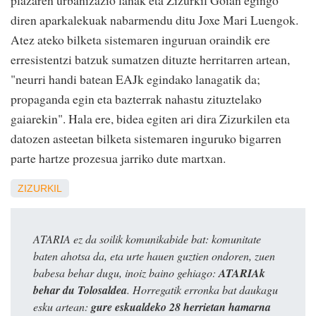
diren aparkalekuak nabarmendu ditu Joxe Mari Luengok.
Atez ateko bilketa sistemaren inguruan oraindik ere
erresistentzi batzuk sumatzen dituzte herritarren artean,
"neurri handi batean EAJk egindako lanagatik da;
propaganda egin eta bazterrak nahastu zituztelako
gaiarekin". Hala ere, bidea egiten ari dira Zizurkilen eta
datozen asteetan bilketa sistemaren inguruko bigarren
parte hartze prozesua jarriko dute martxan.
ZIZURKIL
ATARIA ez da soilik komunikabide bat: komunitate
baten ahotsa da, eta urte hauen guztien ondoren, zuen
babesa behar dugu, inoiz baino gehiago:
ATARIAk
behar du Tolosaldea
. Horregatik erronka bat daukagu
esku artean:
gure eskualdeko 28 herrietan hamarna