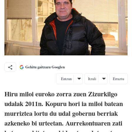
Gehitu gaitzazu Googlen
Entzun
Itzuli
Erraztu
Hiru miloi euroko zorra zuen Zizurkilgo
udalak 2011n. Kopuru hori ia miloi batean
murriztea lortu du udal gobernu berriak
azkeneko bi urteetan. Aurrekontuaren zati