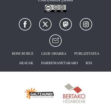
HONI BURUZ
LEGE OHARRA
PUBLIZITATEA
ARAUAK
HARREMANETARAKO
RSS