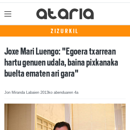
ZIZURKIL
Joxe Mari Luengo: "Egoera txarrean
hartu genuen udala, baina pixkanaka
buelta ematen ari gara"
Jon Miranda Labaien
2013ko abenduaren 4a