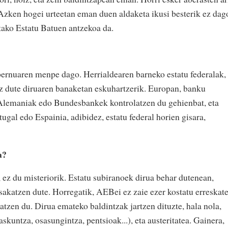
 Azken hogei urteetan eman duen aldaketa ikusi besterik ez dag
ako Estatu Batuen antzekoa da.
bernuaren menpe dago. Herrialdearen barneko estatu federalak,
 ez dute diruaren banaketan eskuhartzerik. Europan, banku
 Alemaniak edo Bundesbankek kontrolatzen du gehienbat, eta
tugal edo Espainia, adibidez, estatu federal horien gisara,
a?
 ez du misteriorik. Estatu subiranoek dirua behar dutenean,
sakatzen dute. Horregatik, AEBei ez zaie ezer kostatu erreskate
tzen du. Dirua emateko baldintzak jartzen dituzte, hala nola,
skuntza, osasungintza, pentsioak...), eta austeritatea. Gainera,