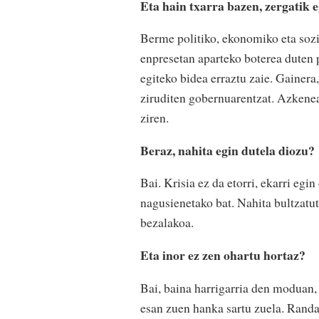
Eta hain txarra bazen, zergatik 
Berme politiko, ekonomiko eta soz
enpresetan aparteko boterea duten 
egiteko bidea erraztu zaie. Gainer
ziruditen gobernuarentzat. Azkenean
ziren.
Beraz, nahita egin dutela diozu?
Bai. Krisia ez da etorri, ekarri eg
nagusienetako bat. Nahita bultzatut
bezalakoa.
Eta inor ez zen ohartu hortaz?
Bai, baina harrigarria den moduan, 
esan zuen hanka sartu zuela. Randa