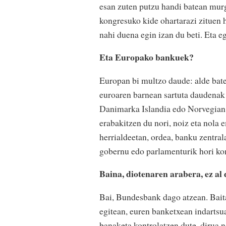
esan zuten putzu handi batean murgi
kongresuko kide ohartarazi zituen 
nahi duena egin izan du beti. Eta eg
Eta Europako bankuek?
Europan bi multzo daude: alde bate
euroaren barnean sartuta daudenak 
Danimarka Islandia edo Norvegian
erabakitzen du nori, noiz eta nola
herrialdeetan, ordea, banku zentra
gobernu edo parlamenturik hori kon
Baina, diotenaren arabera, ez a
Bai, Bundesbank dago atzean. Baita
egitean, euren banketxean indartsua
banaketa kontrolatzen dute, dirua n