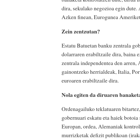
dira, sekulako negozioa egin dute.
Azken finean, Eurogunea Ameriket
Zein zentzutan?
Estatu Batuetan banku zentrala go
dolarraren erabiltzaile dira, baina
zentrala independentea den arren,
gainontzeko herrialdeak, Italia, Por
euroaren erabiltzaile dira.
Nola egiten da diruaren banaket
Ordenagailuko teklatuaren bitartez,
gobernuari eskatu eta haiek botoia 
Europan, ordea, Alemaniak kontrola
murrizketak defizit publikoan (iraka