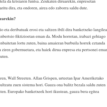
ela da krisiaren funtsa. Zeukaten diruarekin, enpresetan
ritu dira, eta ondoren, airea edo zaborra saldu dute.
zearekin?
o eta deribatuak erosi eta saltzen ibili dira banketxeko langilea
inbertsio fiktizioetan eman da. Modu horretan, irabazi gehiago
Zenbaitetan lortu zuten, baina amaieran burbuila horrek eztanda
n ziren gobernuetara, eta haiek dirua enpresa eta pertsonei ema
uten.
en, Wall Streeten. Allan Grispen, urteetan Ipar Ameriketako
ultzatu zuen sistema hori. Gauza ona balitz bezala saldu zuten
zuten. Europako banketxeek hori ikustean, gauza bera egitea