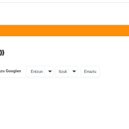
k»
azu Googlen
Entzun
Itzuli
Erraztu