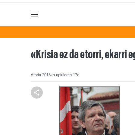
«Krisia ez da etorri, ekarri
Ataria
2013ko apirilaren 17a