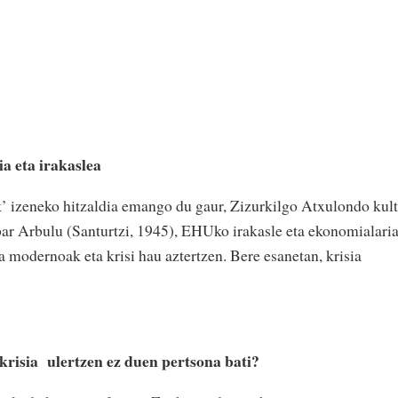
a eta irakaslea
ak’ izeneko hitzaldia emango du gaur, Zizurkilgo Atxulondo kul
bar Arbulu (Santurtzi, 1945), EHUko irakasle eta ekonomialari
a modernoak eta krisi hau aztertzen. Bere esanetan, krisia
 krisia ulertzen ez duen pertsona bati?