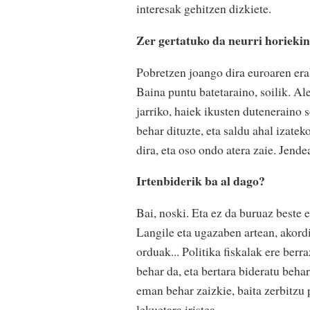
interesak gehitzen dizkiete.
Zer gertatuko da neurri horiekin
Pobretzen joango dira euroaren erabi
Baina puntu batetaraino, soilik. A
jarriko, haiek ikusten duteneraino 
behar dituzte, eta saldu ahal izatek
dira, eta oso ondo atera zaie. Jende
Irtenbiderik ba al dago?
Bai, noski. Eta ez da buruaz beste e
Langile eta ugazaben artean, akordi
orduak... Politika fiskalak ere berr
behar da, eta bertara bideratu behar
eman behar zaizkie, baita zerbitzu 
lekuetara iristea.