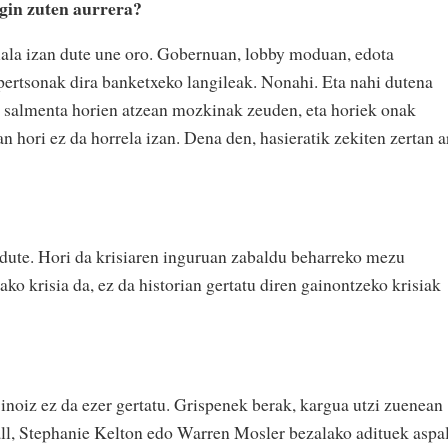
egin zuten aurrera?
iala izan dute une oro. Gobernuan, lobby moduan, edota
pertsonak dira banketxeko langileak. Nonahi. Eta nahi dutena
a, salmenta horien atzean mozkinak zeuden, eta horiek onak
 hori ez da horrela izan. Dena den, hasieratik zekiten zertan a
in dute. Hori da krisiaren inguruan zabaldu beharreko mezu
ako krisia da, ez da historian gertatu diren gainontzeko krisiak
inoiz ez da ezer gertatu. Grispenek berak, kargua utzi zuenean
ll, Stephanie Kelton edo Warren Mosler bezalako adituek aspa