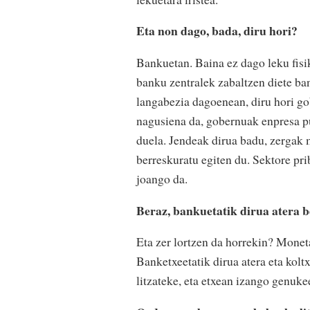
Eta non dago, bada, diru hori?
Bankuetan. Baina ez dago leku fisik
banku zentralek zabaltzen diete ba
langabezia dagoenean, diru hori gob
nagusiena da, gobernuak enpresa pu
duela. Jendeak dirua badu, zergak m
berreskuratu egiten du. Sektore pri
joango da.
Beraz, bankuetatik dirua atera 
Eta zer lortzen da horrekin? Moneta
Banketxeetatik dirua atera eta kol
litzateke, eta etxean izango genuke