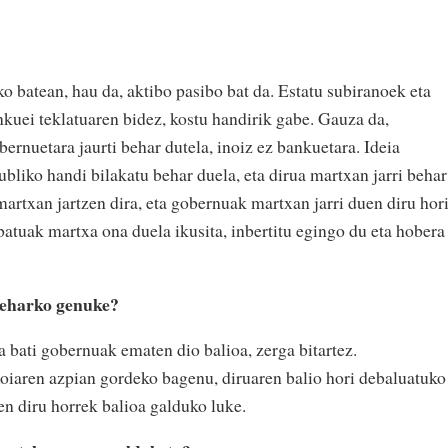
o batean, hau da, aktibo pasibo bat da. Estatu subiranoek eta
nkuei teklatuaren bidez, kostu handirik gabe. Gauza da,
ernuetara jaurti behar dutela, inoiz ez bankuetara. Ideia
bliko handi bilakatu behar duela, eta dirua martxan jarri behar
artxan jartzen dira, eta gobernuak martxan jarri duen diru hor
batuak martxa ona duela ikusita, inbertitu egingo du eta hobera
beharko genuke?
 bati gobernuak ematen dio balioa, zerga bitartez.
txoiaren azpian gordeko bagenu, diruaren balio hori debaluatuko
en diru horrek balioa galduko luke.