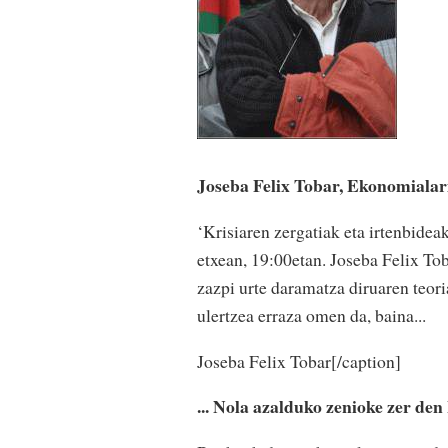
Joseba Felix Tobar, Ekonomialari
‘Krisiaren zergatiak eta irtenbide
etxean, 19:00etan. Joseba Felix To
zazpi urte daramatza diruaren teori
ulertzea erraza omen da, baina...
Joseba Felix Tobar[/caption]
... Nola azalduko zenioke zer den