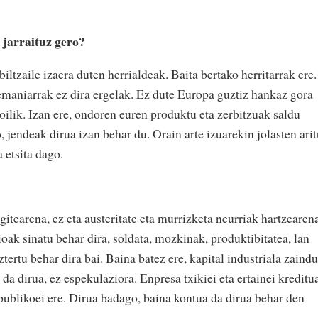
 jarraituz gero?
ltzaile izaera duten herrialdeak. Baita bertako herritarrak ere.
lemaniarrak ez dira ergelak. Ez dute Europa guztiz hankaz gora
soilik. Izan ere, ondoren euren produktu eta zerbitzuak saldu
o, jendeak dirua izan behar du. Orain arte izuarekin jolasten ari
a etsita dago.
gitearena, ez eta austeritate eta murrizketa neurriak hartzearen
oak sinatu behar dira, soldata, mozkinak, produktibitatea, lan
aztertu behar dira bai. Baina batez ere, kapital industriala zaindu
 da dirua, ez espekulaziora. Enpresa txikiei eta ertainei kreditu
publikoei ere. Dirua badago, baina kontua da dirua behar den