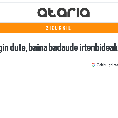
ZIZURKIL
 egin dute, baina badaude irtenbidea
Gehitu gaitz