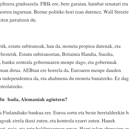
ltzera gindoazela. FBIk ere, bere garaian, hainbat senatari eta
horren inguruan. Berme politiko hori izan dutenez, Wall Street
iten jarraitzen du.
tik, estatu subiranoak, hau da, moneta propioa dutenak, eta
bestetik. Estatu subiranoetan, Britainia Handia, Suedia,
, banku zentrala gobernuaren menpe dago, eta gobernuak
 eman dirua. AEBtan ere horrela da. Euroaren menpe dauden
la independentea da, eta ahalmena du moneta banatzeko. Ez da
trolatzeko.
l du bada, Alemaniak agintzen?
 Finlandiako bankua ere. Euroa sortu eta beste herrialdeekin b
goak zirela ikusi zuten, eta kontrola ezarri zuten. Hauek
ori, noiz, eta zein baldintzapean eman. Horri esker aberasten ar