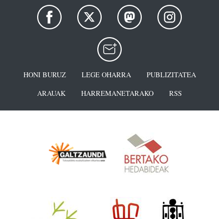
HONI BURUZ
LEGE OHARRA
PUBLIZITATEA
ARAUAK
HARREMANETARAKO
RSS