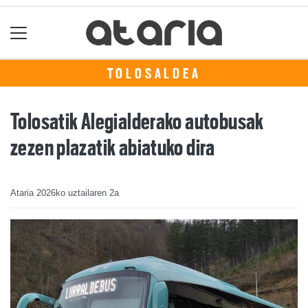
TOLOSALDEA
Tolosatik Alegialderako autobusak
zezen plazatik abiatuko dira
Ataria
2026ko uztailaren 2a