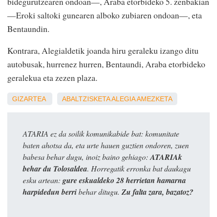
bidegurutzearen ondoan—, Araba etorbideko 5. zenbakian
—Eroki saltoki gunearen alboko zubiaren ondoan—, eta
Bentaundin.
Kontrara, Alegialdetik joanda hiru geraleku izango ditu
autobusak, hurrenez hurren, Bentaundi, Araba etorbideko
geralekua eta zezen plaza.
GIZARTEA
ABALTZISKETA
ALEGIA
AMEZKETA
ATARIA ez da soilik komunikabide bat: komunitate
baten ahotsa da, eta urte hauen guztien ondoren, zuen
babesa behar dugu, inoiz baino gehiago:
ATARIAk
behar du Tolosaldea
. Horregatik erronka bat daukagu
esku artean:
gure eskualdeko 28 herrietan hamarna
harpidedun berri
behar ditugu.
Zu falta zara, bazatoz?