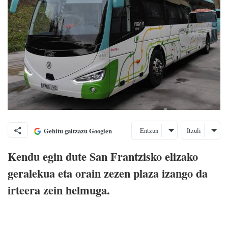
Entzun
Itzuli
Gehitu gaitzazu Googlen
Kendu egin dute San Frantzisko elizako
geralekua eta orain zezen plaza izango da
irteera zein helmuga.