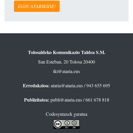
EGIN ATARIKIDE!
Tolosaldeko Komunikazio Taldea S.M.
San Esteban, 20 Tolosa 20400
tkt@ataria.eus
Erredakzioa:
ataria@ataria.eus
/ 943 655 695
Publizitatea:
publi@ataria.eus
/ 661 678 818
Codesyntaxek garatua