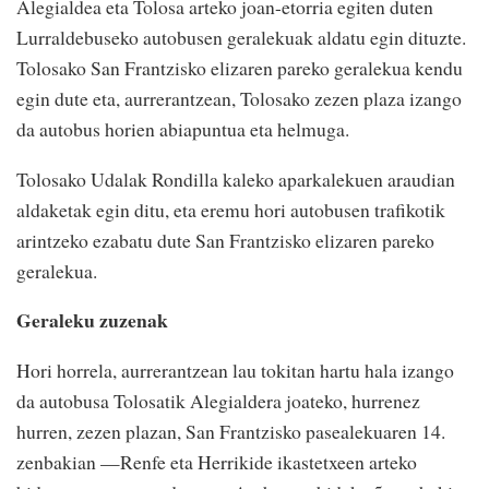
Alegialdea eta Tolosa arteko joan-etorria egiten duten
Lurraldebuseko autobusen geralekuak aldatu egin dituzte.
Tolosako San Frantzisko elizaren pareko geralekua kendu
egin dute eta, aurrerantzean, Tolosako zezen plaza izango
da autobus horien abiapuntua eta helmuga.
Tolosako Udalak Rondilla kaleko aparkalekuen araudian
aldaketak egin ditu, eta eremu hori autobusen trafikotik
arintzeko ezabatu dute San Frantzisko elizaren pareko
geralekua.
Geraleku zuzenak
Hori horrela, aurrerantzean lau tokitan hartu hala izango
da autobusa Tolosatik Alegialdera joateko, hurrenez
hurren, zezen plazan, San Frantzisko pasealekuaren 14.
zenbakian —Renfe eta Herrikide ikastetxeen arteko