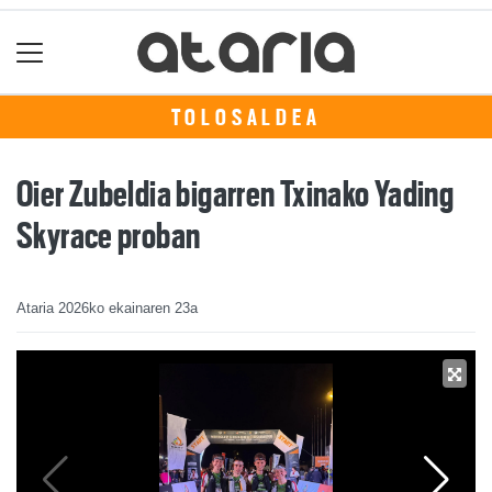
TOLOSALDEA
Oier Zubeldia bigarren Txinako Yading
Skyrace proban
Ataria
2026ko ekainaren 23a