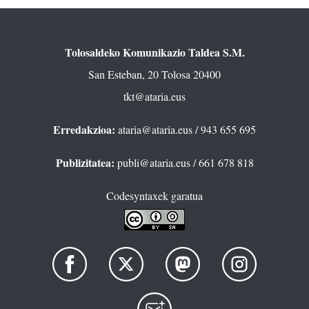
Tolosaldeko Komunikazio Taldea S.M.
San Esteban, 20 Tolosa 20400
tkt@ataria.eus
Erredakzioa:
ataria@ataria.eus
/ 943 655 695
Publizitatea:
publi@ataria.eus
/ 661 678 818
Codesyntaxek garatua