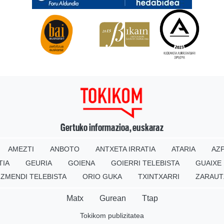
Gertuko informazioa, euskaraz
AMEZTI
ANBOTO
ANTXETA IRRATIA
ATARIA
AZP
TIA
GEURIA
GOIENA
GOIERRI TELEBISTA
GUAIXE
IZMENDI TELEBISTA
ORIO GUKA
TXINTXARRI
ZARAUT
Matx
Gurean
Ttap
Tokikom publizitatea