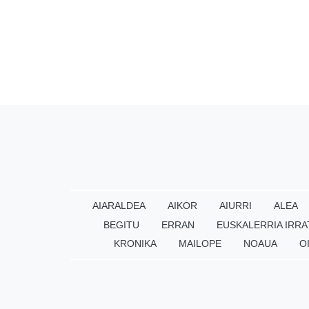
AIARALDEA
AIKOR
AIURRI
ALEA
BEGITU
ERRAN
EUSKALERRIA IRRA
KRONIKA
MAILOPE
NOAUA
O