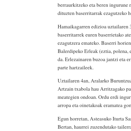
berraurkitzeko eta beren ingurune 
dituzten baserritarrak ezagutzeko 
Hamaikagarren edizioa uztailaren 3
baserritarrek euren baserrietako a
ezagutzera emateko. Baserri horien
Balerdipeko Erleak (eztia, polena, 
da. Erlezainaren buzoa jantzi eta e
parte hartzaileek.
Uztailaren 4an, Aralarko Buruntzuzi
Artzain txabola hau Arritzagako pa
meategien ondoan. Ordu erdi inguru
arropa eta oinetakoak eramatea gom
Egun horretan, Asteasuko Iturta Sar
Bertan, haurrei zuzendutako tailerr