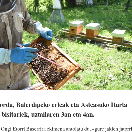
rda, Balerdipeko erleak eta Asteasuko Iturta
bisitariek, uztailaren 3an eta 4an.
Ongi Etorri Baserrira ekimena antolatu du, «gure jakien jatorr