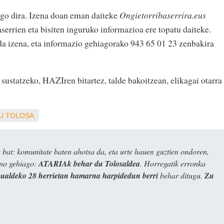
ngo dira. Izena doan eman daiteke
Ongietorribaserrira.eus
errien eta bisiten inguruko informazioa ere topatu daiteke.
a izena, eta informazio gehiagorako 943 65 01 23 zenbakira
ustatzeko, HAZIren bitartez, talde bakoitzean, elikagai otarra
U
TOLOSA
bat: komunitate baten ahotsa da, eta urte hauen guztien ondoren,
ino gehiago:
ATARIAk behar du Tolosaldea
. Horregatik erronka
kualdeko 28 herrietan hamarna harpidedun berri
behar ditugu.
Zu