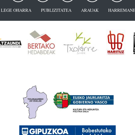
LEGE OHARRA
PUBLIZITATEA
ARAUAK
HARREMANE