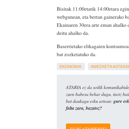
Bisitak 11:00etatik 14:00etara egi
webgunean, eta bertan gainerako bas
Ekainaren 30era arte eman ahalko d
deitu ahalko da.
Baserrietako elikagaien kontsumoa s
bat zozketatuko da.
EKONOMIA
AMEZKETA
ASTEAS
ATARIA ez da soilik komunikabide 
zuen babesa behar dugu, inoiz ba
bat daukagu esku artean:
gure es
falta zara, bazatoz?
EGIN ATARIKIDE!