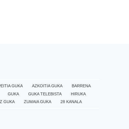
EITIA GUKA
AZKOITIA GUKA
BARRENA
GUKA
GUKA TELEBISTA
HIRUKA
Z GUKA
ZUMAIA GUKA
28 KANALA