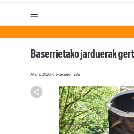
Baserrietako jarduerak ger
Ataria
2026ko ekainaren 19a