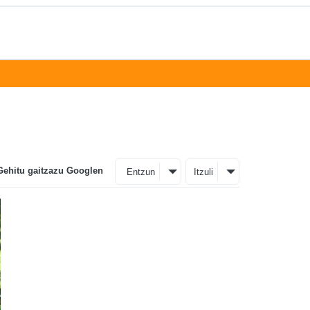
Gehitu gaitzazu Googlen
Entzun
Itzuli