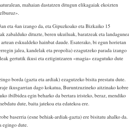
naturalean, mahaian dastatzen ditugun elikagaiak ekoizten
helburuz».
an eta 4an izango da, eta Gipuzkoako eta Bizkaiko 15
teak zabalduko dituzte, beren ukuiluak, baratzeak eta landagune
 artean eskualdeko hainbat daude. Esaterako, bi egun horietan
erregin jalea, kandelak eta propolia) ezagutzeko parada izango
rleak gertutik ikusi eta eztigintzaren «magia» ezagutuko dute
ngo borda (gazta eta ardiak) ezagutzeko bisita prestatu dute.
raje ikusgarrian dago kokatua, Buruntzuzineko aitzinako kobre
ko ibilbidea egin beharko da bertara iristeko, beraz, mendiko
ebdatu dute, baita jatekoa eta edatekoa ere.
obe baserria (esne behiak-ardiak-gazta) ere bisitatu ahalko da.
a egingo dute.