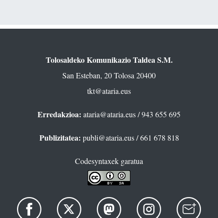
Tolosaldeko Komunikazio Taldea S.M.
San Esteban, 20 Tolosa 20400
tkt@ataria.eus
Erredakzioa:
ataria@ataria.eus
/ 943 655 695
Publizitatea:
publi@ataria.eus
/ 661 678 818
Codesyntaxek garatua