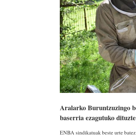
Aralarko Buruntzuzingo bo
baserria ezagutuko dituzte 
ENBA sindikatuak beste urte batez 