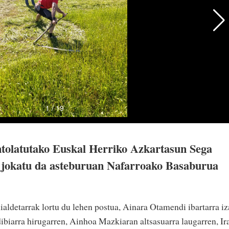
ntolatutako Euskal Herriko Azkartasun Sega
a jokatu da asteburuan Nafarroako Basaburua
ldetarrak lortu du lehen postua, Ainara Otamendi ibartarra i
biarra hirugarren, Ainhoa Mazkiaran altsasuarra laugarren, Ira