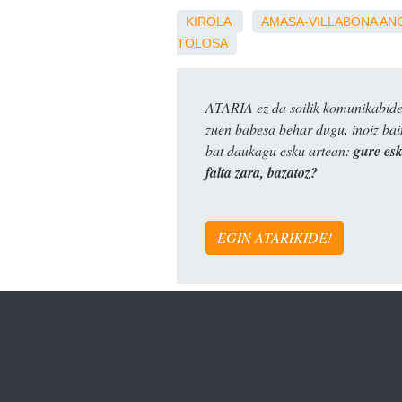
KIROLA
AMASA-VILLABONA
AN
TOLOSA
ATARIA ez da soilik komunikabide 
zuen babesa behar dugu, inoiz ba
bat daukagu esku artean:
gure es
falta zara, bazatoz?
EGIN ATARIKIDE!