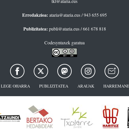
tkt@ataria.eus
Erredakzioa:
ataria@ataria.eus
/ 943 655 695
Publizitatea:
publi@ataria.eus
/ 661 678 818
Codesyntaxek garatua
LEGE OHARRA
PUBLIZITATEA
ARAUAK
HARREMANE