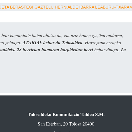
OETA
BERASTEGI
GAZTELU
HERNIALDE
IBARRA
LEABURU-TXARA
bat: komunitate baten ahotsa da, eta urte hauen guztien ondoren,
ino gehiago:
ATARIAk behar du Tolosaldea
. Horregatik erronka
kualdeko 28 herrietan hamarna harpidedun berri
behar ditugu.
Zu
Tolosaldeko Komunikazio Taldea S.M.
San Esteban, 20 Tolosa 20400