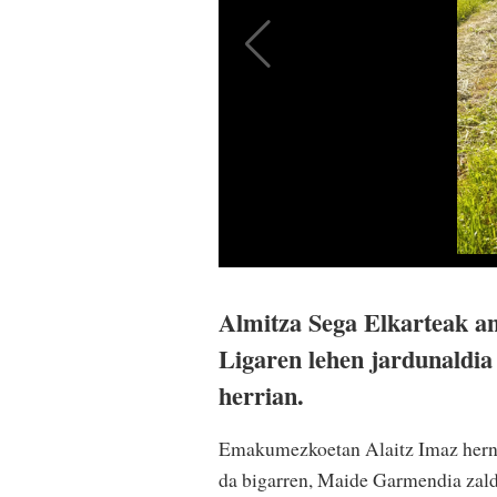
Almitza Sega Elkarteak a
Ligaren lehen jardunaldi
herrian.
Emakumezkoetan Alaitz Imaz hernia
da bigarren, Maide Garmendia zaldi