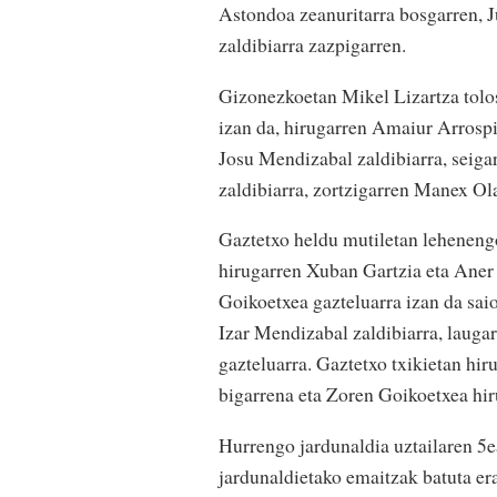
Astondoa zeanuritarra bosgarren, J
zaldibiarra zazpigarren.
Gizonezkoetan Mikel Lizartza tolos
izan da, hirugarren Amaiur Arrospi
Josu Mendizabal zaldibiarra, seiga
zaldibiarra, zortzigarren Manex Ol
Gaztetxo heldu mutiletan lehenengoa
hirugarren Xuban Gartzia eta Aner
Goikoetxea gazteluarra izan da sai
Izar Mendizabal zaldibiarra, lauga
gazteluarra. Gaztetxo txikietan hiru
bigarrena eta Zoren Goikoetxea hir
Hurrengo jardunaldia uztailaren 5e
jardunaldietako emaitzak batuta er