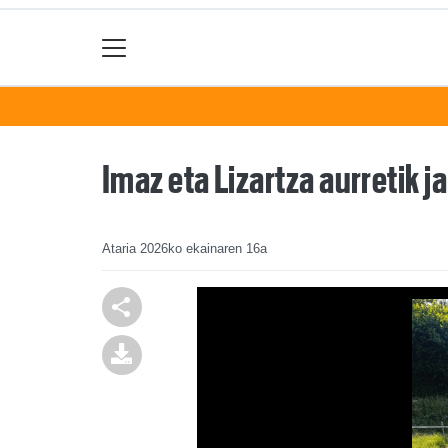
Imaz eta Lizartza aurretik ja
Ataria
2026ko ekainaren 16a