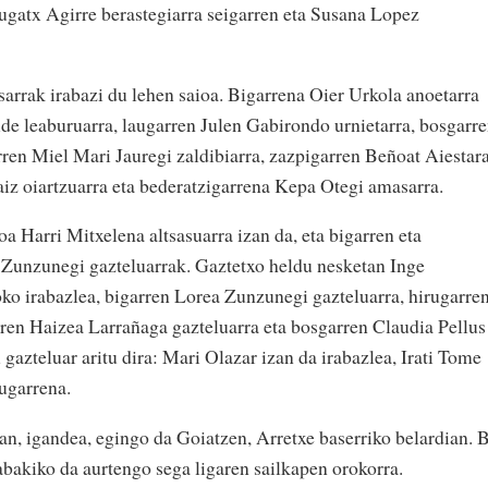
ugatx Agirre berastegiarra seigarren eta Susana Lopez
arrak irabazi du lehen saioa. Bigarrena Oier Urkola anoetarra
de leaburuarra, laugarren Julen Gabirondo urnietarra, bosgarr
rren Miel Mari Jauregi zaldibiarra, zazpigarren Beñoat Aiestar
aiz oiartzuarra eta bederatzigarrena Kepa Otegi amasarra.
 Harri Mitxelena altsasuarra izan da, eta bigarren eta
 Zunzunegi gazteluarrak. Gaztetxo heldu nesketan Inge
oko irabazlea, bigarren Lorea Zunzunegi gazteluarra, hirugarre
rren Haizea Larrañaga gazteluarra eta bosgarren Claudia Pellus
 gazteluar aritu dira: Mari Olazar izan da irabazlea, Irati Tome
ugarrena.
an, igandea, egingo da Goiatzen, Arretxe baserriko belardian. B
abakiko da aurtengo sega ligaren sailkapen orokorra.