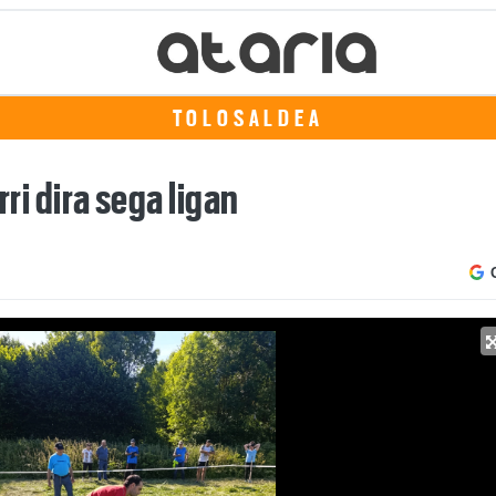
TOLOSALDEA
rri dira sega ligan