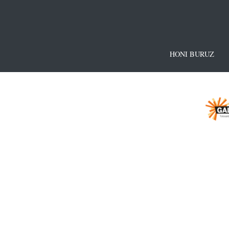
HONI BURUZ