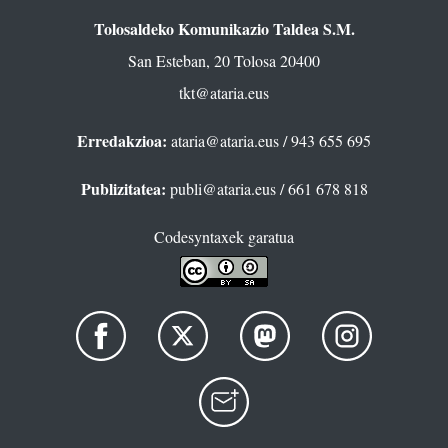
Tolosaldeko Komunikazio Taldea S.M.
San Esteban, 20 Tolosa 20400
tkt@ataria.eus
Erredakzioa:
ataria@ataria.eus
/ 943 655 695
Publizitatea:
publi@ataria.eus
/ 661 678 818
Codesyntaxek garatua