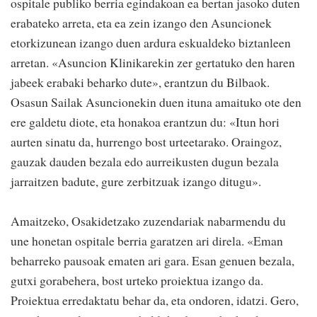
ospitale publiko berria egindakoan ea bertan jasoko duten
erabateko arreta, eta ea zein izango den Asuncionek
etorkizunean izango duen ardura eskualdeko biztanleen
arretan. «Asuncion Klinikarekin zer gertatuko den haren
jabeek erabaki beharko dute», erantzun du Bilbaok.
Osasun Sailak Asuncionekin duen ituna amaituko ote den
ere galdetu diote, eta honakoa erantzun du: «Itun hori
aurten sinatu da, hurrengo bost urteetarako. Oraingoz,
gauzak dauden bezala edo aurreikusten dugun bezala
jarraitzen badute, gure zerbitzuak izango ditugu».
Amaitzeko, Osakidetzako zuzendariak nabarmendu du
une honetan ospitale berria garatzen ari direla. «Eman
beharreko pausoak ematen ari gara. Esan genuen bezala,
gutxi gorabehera, bost urteko proiektua izango da.
Proiektua erredaktatu behar da, eta ondoren, idatzi. Gero,