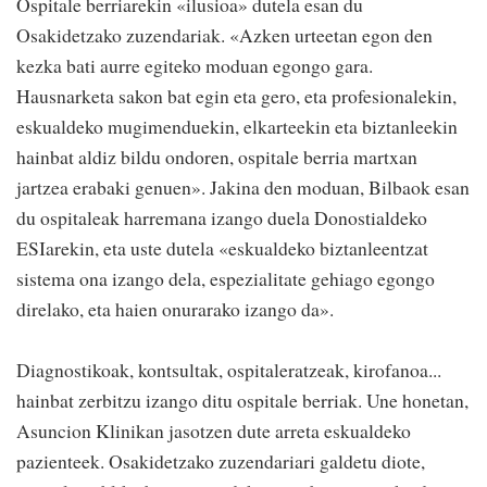
Ospitale berriarekin «ilusioa» dutela esan du
Osakidetzako zuzendariak. «Azken urteetan egon den
kezka bati aurre egiteko moduan egongo gara.
Hausnarketa sakon bat egin eta gero, eta profesionalekin,
eskualdeko mugimenduekin, elkarteekin eta biztanleekin
hainbat aldiz bildu ondoren, ospitale berria martxan
jartzea erabaki genuen». Jakina den moduan, Bilbaok esan
du ospitaleak harremana izango duela Donostialdeko
ESIarekin, eta uste dutela «eskualdeko biztanleentzat
sistema ona izango dela, espezialitate gehiago egongo
direlako, eta haien onurarako izango da».
Diagnostikoak, kontsultak, ospitaleratzeak, kirofanoa...
hainbat zerbitzu izango ditu ospitale berriak. Une honetan,
Asuncion Klinikan jasotzen dute arreta eskualdeko
pazienteek. Osakidetzako zuzendariari galdetu diote,