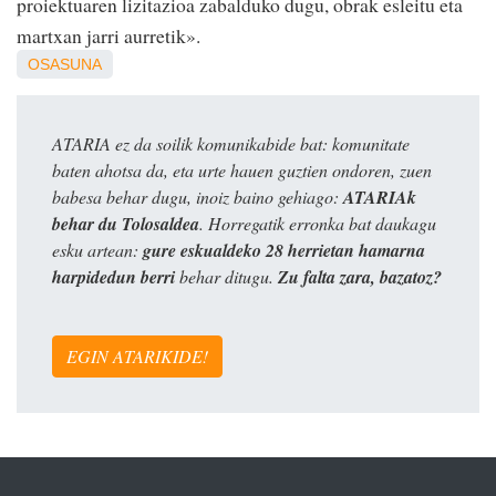
proiektuaren lizitazioa zabalduko dugu, obrak esleitu eta
martxan jarri aurretik».
OSASUNA
ATARIA ez da soilik komunikabide bat: komunitate
baten ahotsa da, eta urte hauen guztien ondoren, zuen
babesa behar dugu, inoiz baino gehiago:
ATARIAk
behar du Tolosaldea
. Horregatik erronka bat daukagu
esku artean:
gure eskualdeko 28 herrietan hamarna
harpidedun berri
behar ditugu.
Zu falta zara, bazatoz?
EGIN ATARIKIDE!