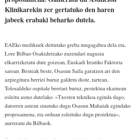
Klinikarekin zer gertatuko den haren
jabeek erabaki beharko dutela.
EAEko medikuek deitutako greba mugagabea dela eta,
Lore Bilbao Osakidetzako zuzendari nagusia
elkarrizketatu dute goizean, Euskadi Irratiko Faktoria
saioan. Besteak beste, Osasun Saila garatzen ari den
azpiegitura berriei buruz galdetu diote, tartean,
Tolosaldeko ospitale berriari buruz, proiektua ekainean
esleitu asmo dutelako. «Txosten teknikoa eginda dago,
datorren astean sinatuko dugu Osasun Mahaiak egindako
proposamena, eta orduan esleituko dugu proiektua»,
aurreratu du Bilbaok.