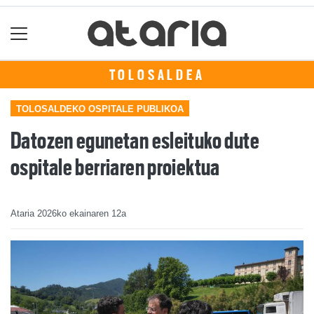
TOLOSALDEA
TOLOSALDEKO OSPITALE PUBLIKOA
Datozen egunetan esleituko dute
ospitale berriaren proiektua
Ataria
2026ko ekainaren 12a