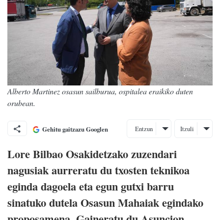
Alberto Martinez osasun sailburua, ospitalea eraikiko duten
orubean.
Entzun
Itzuli
Gehitu gaitzazu Googlen
Lore Bilbao Osakidetzako zuzendari
nagusiak aurreratu du txosten teknikoa
eginda dagoela eta egun gutxi barru
sinatuko dutela Osasun Mahaiak egindako
proposamena. Gaineratu du Asuncion