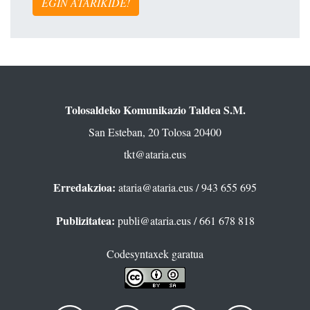
EGIN ATARIKIDE!
Tolosaldeko Komunikazio Taldea S.M.
San Esteban, 20 Tolosa 20400
tkt@ataria.eus
Erredakzioa:
ataria@ataria.eus
/ 943 655 695
Publizitatea:
publi@ataria.eus
/ 661 678 818
Codesyntaxek garatua