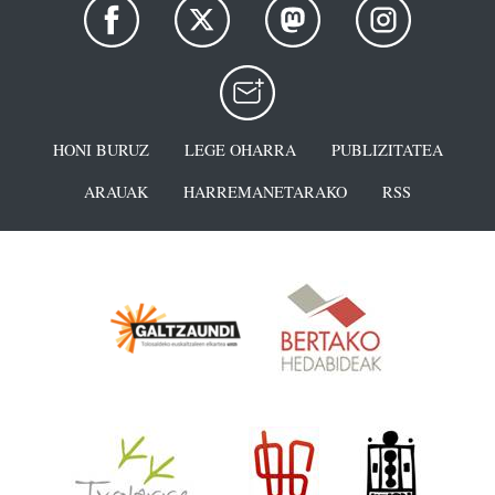
HONI BURUZ
LEGE OHARRA
PUBLIZITATEA
ARAUAK
HARREMANETARAKO
RSS