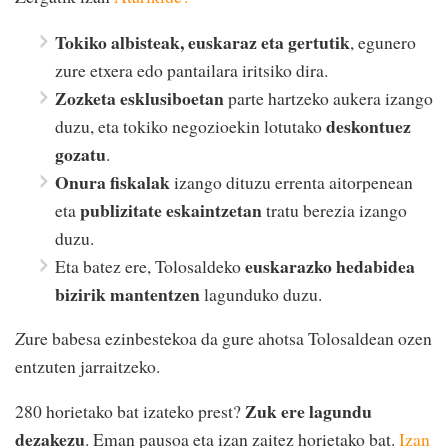
Tokiko albisteak, euskaraz eta gertutik
, egunero
zure etxera edo pantailara iritsiko dira.
Zozketa esklusiboetan
parte hartzeko aukera izango
deskontuez
duzu, eta tokiko negozioekin lotutako
gozatu
.
Onura fiskalak
izango dituzu errenta aitorpenean
publizitate eskaintzetan
eta
tratu berezia izango
duzu.
euskarazko hedabidea
Eta batez ere, Tolosaldeko
bizirik mantentzen
lagunduko duzu.
Z
ure babesa ezinbestekoa da gure ahotsa Tolosaldean ozen
entzuten jarraitzeko.
Zuk ere lagundu
280 horietako bat izateko prest?
dezakezu
. Eman pausoa eta izan zaitez horietako bat.
Izan