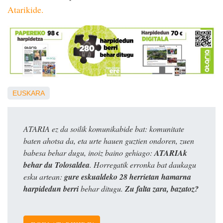
Atarikide.
EUSKARA
ATARIA ez da soilik komunikabide bat: komunitate
baten ahotsa da, eta urte hauen guztien ondoren, zuen
babesa behar dugu, inoiz baino gehiago:
ATARIAk
behar du Tolosaldea
. Horregatik erronka bat daukagu
esku artean:
gure eskualdeko 28 herrietan hamarna
harpidedun berri
behar ditugu.
Zu falta zara, bazatoz?