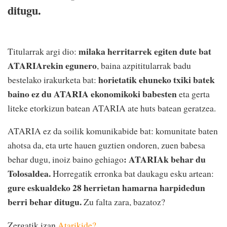
ditugu.
milaka herritarrek egiten dute bat
Titularrak argi dio:
ATARIArekin egunero
, baina azpititularrak badu
horietatik ehuneko txiki batek
bestelako irakurketa bat:
baino ez du ATARIA ekonomikoki babesten
eta gerta
liteke etorkizun batean ATARIA ate huts batean geratzea.
ATARIA ez da soilik komunikabide bat: komunitate baten
ahotsa da, eta urte hauen guztien ondoren, zuen babesa
: ATARIAk behar du
behar dugu, inoiz baino gehiago
Tolosaldea.
Horregatik erronka bat daukagu esku artean:
gure eskualdeko 28 herrietan hamarna harpidedun
berri behar ditugu.
Zu falta zara, bazatoz?
Zergatik izan
Atarikide?