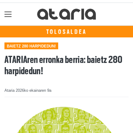
TOLOSALDEA
BAIETZ 280 HARPIDEDUN!
ATARIAren erronka berria: baietz 280
harpidedun!
Ataria
2026ko ekainaren 9a