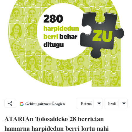
Entzun
Itzuli
Gehitu gaitzazu Googlen
ATARIAn Tolosaldeko 28 herrietan
hamarna harpidedun berri lortu nahi