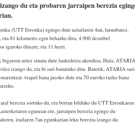
zango du eta probaren jarraipen berezia eging
rian.
ronka (UTT Erronka) egingo dute uztailaren 4an, larunbatez.
, eta
81 kilometro egin beharko dira, 4.900 desnibel
r igaroko dituzte, eta 11 herri.
igarren urtez sinatu dute lankidetza akordioa. Hala, ATARI
lea izango da, eta bi sari banatuko ditu. Batetik, ATARIA sari
arentzat: txapel bana jasoko dute eta 70 euroko txeke bana
atzeko.
tal berezia sortuko du, eta bertan bilduko du UTT Erronkaren
Lasterketaren egunean ere, jarraipen berezia egingo du
doren, irailaren 7an egunkarian leku berezia izango du.