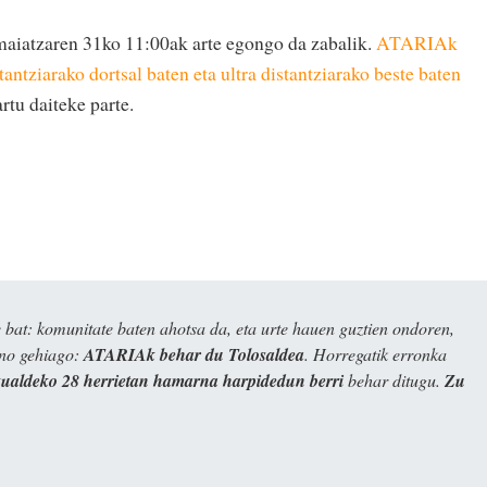
 maiatzaren 31ko 11:00ak arte egongo da zabalik.
ATARIAk
tantziarako dortsal baten eta ultra distantziarako beste baten
rtu daiteke parte.
bat: komunitate baten ahotsa da, eta urte hauen guztien ondoren,
ino gehiago:
ATARIAk behar du Tolosaldea
. Horregatik erronka
kualdeko 28 herrietan hamarna harpidedun berri
behar ditugu.
Zu