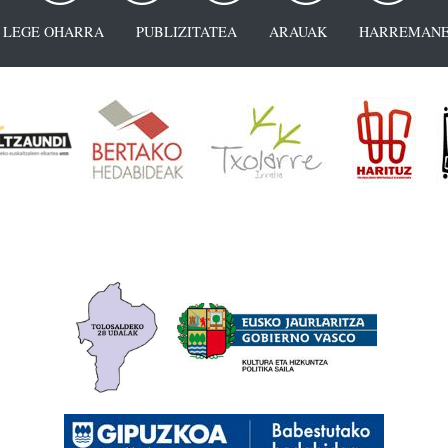
LEGE OHARRA
PUBLIZITATEA
ARAUAK
HARREMANE