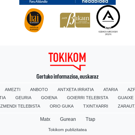
Gertuko informazioa, euskaraz
AMEZTI
ANBOTO
ANTXETA IRRATIA
ATARIA
AZP
TIA
GEURIA
GOIENA
GOIERRI TELEBISTA
GUAIXE
IZMENDI TELEBISTA
ORIO GUKA
TXINTXARRI
ZARAUT
Matx
Gurean
Ttap
Tokikom publizitatea