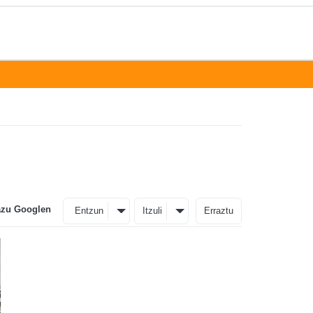
azu Googlen
Entzun
Itzuli
Erraztu