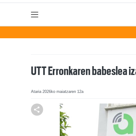
UTT Erronkaren babeslea iz
Ataria
2026ko maiatzaren 12a