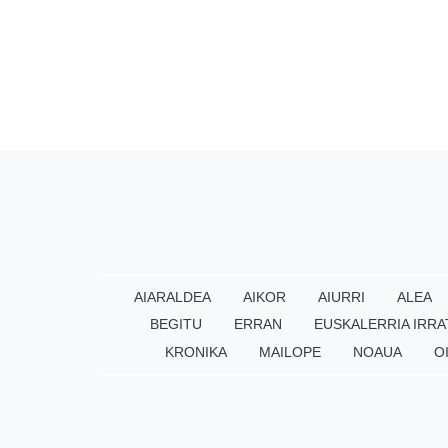
AIARALDEA
AIKOR
AIURRI
ALEA
BEGITU
ERRAN
EUSKALERRIA IRRA
KRONIKA
MAILOPE
NOAUA
O