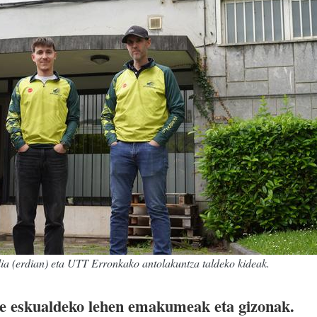
 (erdian) eta UTT Erronkako antolakuntza taldeko kideak.
e eskualdeko lehen emakumeak eta gizonak.