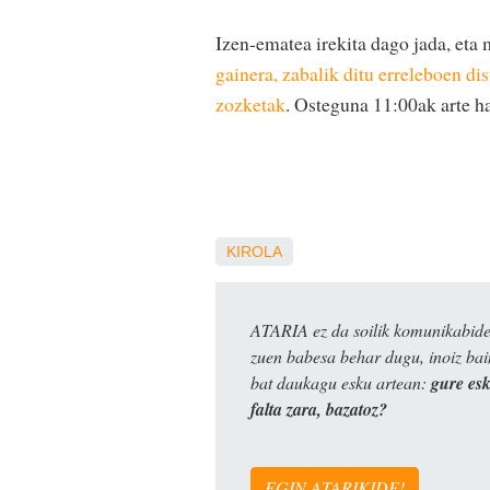
Izen-ematea irekita dago jada, eta
gainera, zabalik ditu
erreleboen dis
zozketak
. Osteguna 11:00ak arte ha
KIROLA
ATARIA ez da soilik komunikabide 
zuen babesa behar dugu, inoiz ba
bat daukagu esku artean:
gure es
falta zara, bazatoz?
EGIN ATARIKIDE!