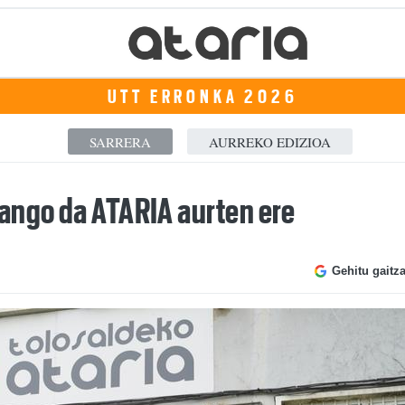
UTT ERRONKA 2026
SARRERA
AURREKO EDIZIOA
ango da ATARIA aurten ere
Gehitu gaitz