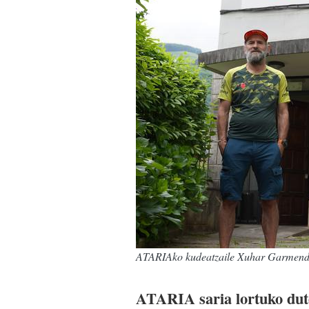
ATARIAko kudeatzaile Xuhar Garmendia
ATARIA saria lortuko dut