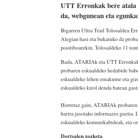
UTT Erronkak bere atala i
da, webgunean eta egunka
Bigarren Ultra Trail Tolosaldea Er
Alegian hasi eta bukatuko da proba
positiboarekin. Tolosaldeko 11 tonto
Bada, ATARIAk eta UTT Erronkak b
probaren eskualdeko hedabide babes
eskualdeko lehen emakume eta gizon
eskualdeko kirol denda batean gast
Horretaz gain, ATARIAk probaren a
harira jasotako informazio guztia. 
eskualdeko komunikabideak, eta on
Dortsalen zozketa