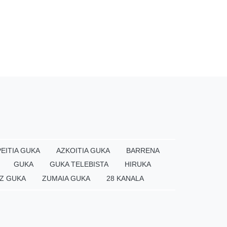
EITIA GUKA
AZKOITIA GUKA
BARRENA
GUKA
GUKA TELEBISTA
HIRUKA
Z GUKA
ZUMAIA GUKA
28 KANALA