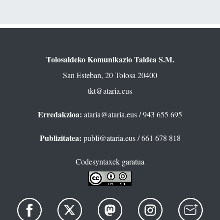
Tolosaldeko Komunikazio Taldea S.M.
San Esteban, 20 Tolosa 20400
tkt@ataria.eus
Erredakzioa:
ataria@ataria.eus
/ 943 655 695
Publizitatea:
publi@ataria.eus
/ 661 678 818
Codesyntaxek garatua