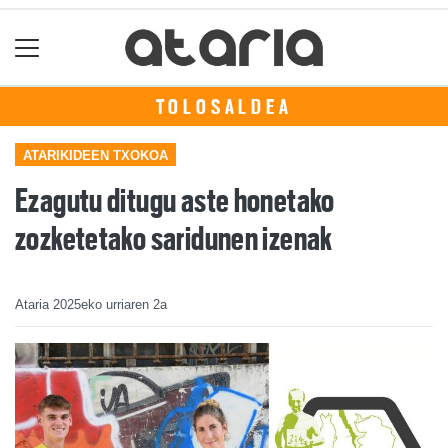
TOLOSALDEA
ATARIKIDEEN TXOKOA
Ezagutu ditugu aste honetako
zozketetako saridunen izenak
Ataria
2025eko urriaren 2a