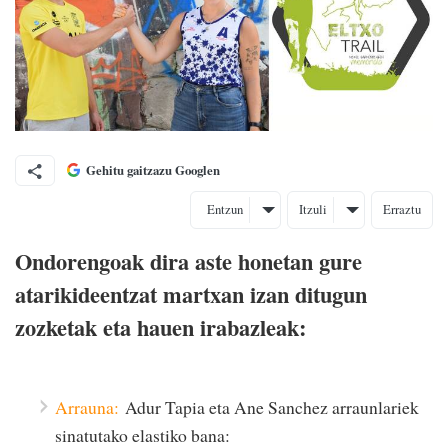
Gehitu gaitzazu Googlen
Entzun
Itzuli
Erraztu
Ondorengoak dira aste honetan gure
atarikideentzat martxan izan ditugun
zozketak eta hauen irabazleak:
Arrauna:
Adur Tapia eta Ane Sanchez arraunlariek
sinatutako elastiko bana: