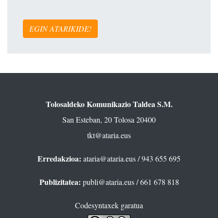
EGIN ATARIKIDE!
Tolosaldeko Komunikazio Taldea S.M.
San Esteban, 20 Tolosa 20400
tkt@ataria.eus
Erredakzioa:
ataria@ataria.eus
/ 943 655 695
Publizitatea:
publi@ataria.eus
/ 661 678 818
Codesyntaxek garatua