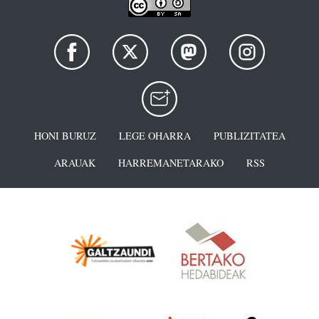
HONI BURUZ
LEGE OHARRA
PUBLIZITATEA
ARAUAK
HARREMANETARAKO
RSS