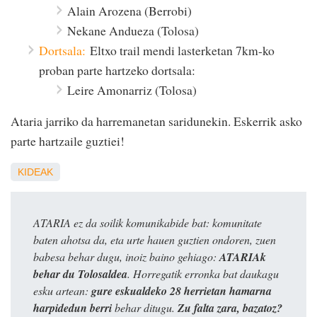
Alain Arozena (Berrobi)
Nekane Andueza (Tolosa)
Dortsala:
Eltxo trail mendi lasterketan 7km-ko
proban parte hartzeko dortsala:
Leire Amonarriz (Tolosa)
Ataria jarriko da harremanetan saridunekin. Eskerrik asko
parte hartzaile guztiei!
KIDEAK
ATARIA ez da soilik komunikabide bat: komunitate
baten ahotsa da, eta urte hauen guztien ondoren, zuen
babesa behar dugu, inoiz baino gehiago:
ATARIAk
behar du Tolosaldea
. Horregatik erronka bat daukagu
esku artean:
gure eskualdeko 28 herrietan hamarna
harpidedun berri
behar ditugu.
Zu falta zara, bazatoz?