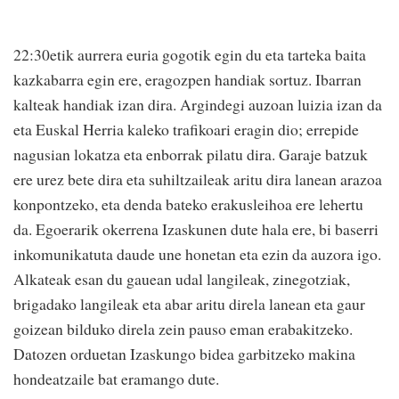
22:30etik aurrera euria gogotik egin du eta tarteka baita
kazkabarra egin ere, eragozpen handiak sortuz. Ibarran
kalteak handiak izan dira. Argindegi auzoan luizia izan da
eta Euskal Herria kaleko trafikoari eragin dio; errepide
nagusian lokatza eta enborrak pilatu dira. Garaje batzuk
ere urez bete dira eta suhiltzaileak aritu dira lanean arazoa
konpontzeko, eta denda bateko erakusleihoa ere lehertu
da. Egoerarik okerrena Izaskunen dute hala ere, bi baserri
inkomunikatuta daude une honetan eta ezin da auzora igo.
Alkateak esan du gauean udal langileak, zinegotziak,
brigadako langileak eta abar aritu direla lanean eta gaur
goizean bilduko direla zein pauso eman erabakitzeko.
Datozen orduetan Izaskungo bidea garbitzeko makina
hondeatzaile bat eramango dute.