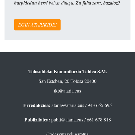
harpidedun berri
behar ditugu.
Zu falta zara, bazatoz?
EGIN ATARIKIDE!
Tolosaldeko Komunikazio Taldea S.M.
San Esteban, 20 Tolosa 20400
tkt@ataria.eus
Erredakzioa:
ataria@ataria.eus
/ 943 655 695
Publizitatea:
publi@ataria.eus
/ 661 678 818
Codesyntaxek garatua