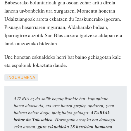
Babeserako boluntarioak gau osoan zehar aritu direla
lanean ur-bonbekin ura xurgatzen. Momentu honetan
Udaltziangoak arreta eskatzen du Izaskunerako igoeran,
Pisuaga baserriaren inguruan, Aldabarako bidean,
Iparragirre auzotik San Blas auzora igotzeko aldapan eta
landa auzoetako bideetan.
Une honetan eskualdeko herri bat baino gehiagotan kale
eta espaloiak lokaztuta daude.
INGURUMENA
ATARIA ez da soilik komunikabide bat: komunitate
baten ahotsa da, eta urte hauen guztien ondoren, zuen
babesa behar dugu, inoiz baino gehiago:
ATARIAk
behar du Tolosaldea
. Horregatik erronka bat daukagu
esku artean:
gure eskualdeko 28 herrietan hamarna