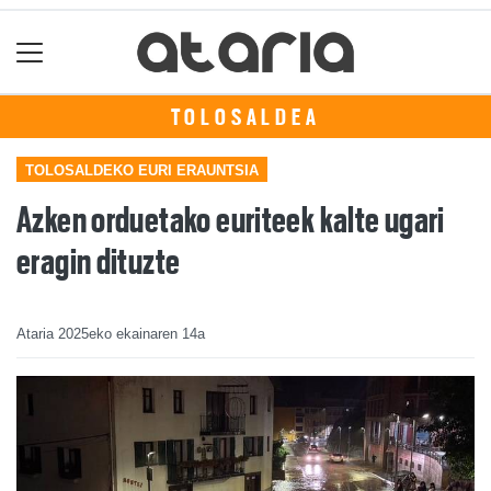
TOLOSALDEA
TOLOSALDEKO EURI ERAUNTSIA
Azken orduetako euriteek kalte ugari
eragin dituzte
Ataria
2025eko ekainaren 14a