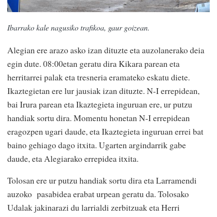
Ibarrako kale nagusiko trafikoa, gaur goizean.
Alegian ere arazo asko izan dituzte eta auzolanerako deia
egin dute. 08:00etan geratu dira Kikara parean eta
herritarrei palak eta tresneria eramateko eskatu diete.
Ikaztegietan ere lur jausiak izan dituzte. N-I errepidean,
bai Irura parean eta Ikaztegieta inguruan ere, ur putzu
handiak sortu dira. Momentu honetan N-I errepidean
eragozpen ugari daude, eta Ikaztegieta inguruan errei bat
baino gehiago dago itxita. Ugarten argindarrik gabe
daude, eta Alegiarako errepidea itxita.
Tolosan ere ur putzu handiak sortu dira eta Larramendi
auzoko pasabidea erabat urpean geratu da. Tolosako
Udalak jakinarazi du larrialdi zerbitzuak eta Herri