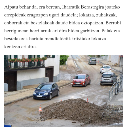
Aipatu behar da, era berean, Ibarratik Berastegira joateko
errepideak eragozpen ugari daudela; lokatza, zuhaitzak,
enborrak eta bestelakoak daude bidea oztopatzen. Berrobi
herrigunean herritarrak ari dira bidea garbitzen. Palak eta
bestelakoak hartuta mendialdetik iritsitako lokatza
kentzen ari dira.