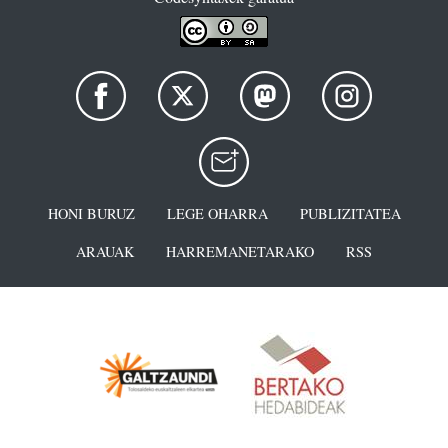
HONI BURUZ
LEGE OHARRA
PUBLIZITATEA
ARAUAK
HARREMANETARAKO
RSS