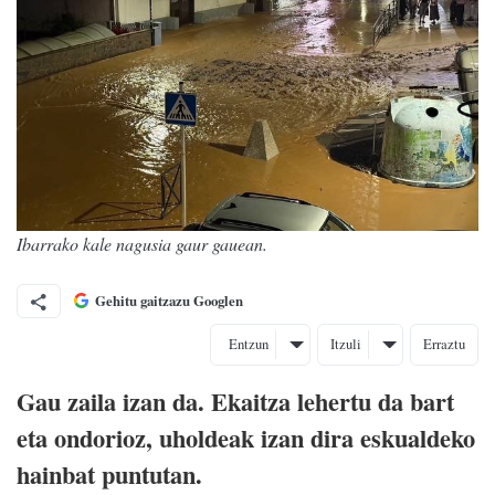
Ibarrako kale nagusia gaur gauean.
Gehitu gaitzazu Googlen
Entzun
Itzuli
Erraztu
Gau zaila izan da. Ekaitza lehertu da bart
eta ondorioz, uholdeak izan dira eskualdeko
hainbat puntutan.