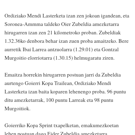
Ordiziako Mendi Lasterketa izan zen jokoan igandean, eta
Soronea-Ammma taldeko Oier Zubeldia amezketarra
hirugarren izan zen 21 kilometroko proban. Zubeldiak
1.32.36ko denbora behar izan zuen proba amaitzeko. Bere
aurretik Ibai Larrea antzuolarra (1.29.01) eta Gontzal
Murgoitio elorriotarra (1.30.15) helmugaratu ziren.
Emaitza horrekin hirugarren postuan jarri da Zubeldia
aurtengo Goierri Kopa Trailean, Ordiziako Mendi
Lasterketa izan baita koparen lehenengo proba. 96 puntu
ditu amezketarrak, 100 puntu Larreak eta 98 puntu
Murgoitiok.
Goierriko Kopa Sprint txapelketan, emakumezkoetan
lehen postuan dago Eider Zubeldia amezketarra.