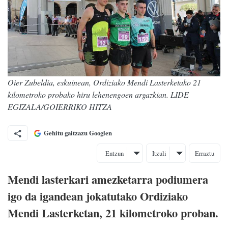
Oier Zubeldia, eskuinean, Ordiziako Mendi Lasterketako 21
kilometroko probako hiru lehenengoen argazkian. LIDE
EGIZALA/GOIERRIKO HITZA
Gehitu gaitzazu Googlen
Entzun
Itzuli
Erraztu
Mendi lasterkari amezketarra podiumera
igo da igandean jokatutako Ordiziako
Mendi Lasterketan, 21 kilometroko proban.