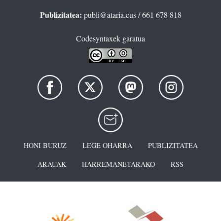
Publizitatea:
publi@ataria.eus
/ 661 678 818
Codesyntaxek garatua
HONI BURUZ
LEGE OHARRA
PUBLIZITATEA
ARAUAK
HARREMANETARAKO
RSS