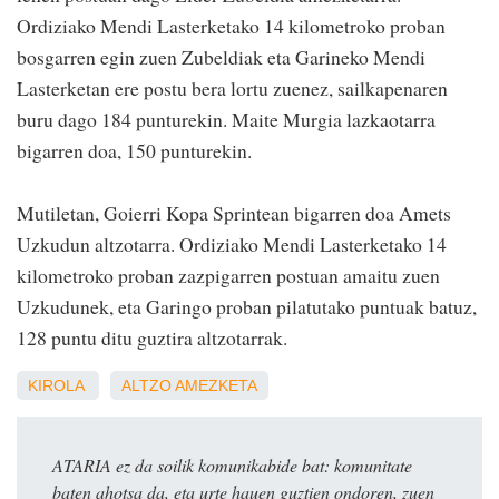
Ordiziako Mendi Lasterketako 14 kilometroko proban
bosgarren egin zuen Zubeldiak eta Garineko Mendi
Lasterketan ere postu bera lortu zuenez, sailkapenaren
buru dago 184 punturekin. Maite Murgia lazkaotarra
bigarren doa, 150 punturekin.
Mutiletan, Goierri Kopa Sprintean bigarren doa Amets
Uzkudun altzotarra. Ordiziako Mendi Lasterketako 14
kilometroko proban zazpigarren postuan amaitu zuen
Uzkudunek, eta Garingo proban pilatutako puntuak batuz,
128 puntu ditu guztira altzotarrak.
KIROLA
ALTZO
AMEZKETA
ATARIA ez da soilik komunikabide bat: komunitate
baten ahotsa da, eta urte hauen guztien ondoren, zuen