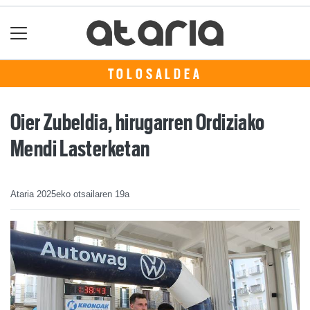
TOLOSALDEA
Oier Zubeldia, hirugarren Ordiziako
Mendi Lasterketan
Ataria
2025eko otsailaren 19a