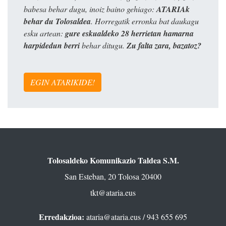
babesa behar dugu, inoiz baino gehiago:
ATARIAk
behar du Tolosaldea
. Horregatik erronka bat daukagu
esku artean:
gure eskualdeko 28 herrietan hamarna
harpidedun berri
behar ditugu.
Zu falta zara, bazatoz?
EGIN ATARIKIDE!
Tolosaldeko Komunikazio Taldea S.M.
San Esteban, 20 Tolosa 20400
tkt@ataria.eus
Erredakzioa:
ataria@ataria.eus
/ 943 655 695