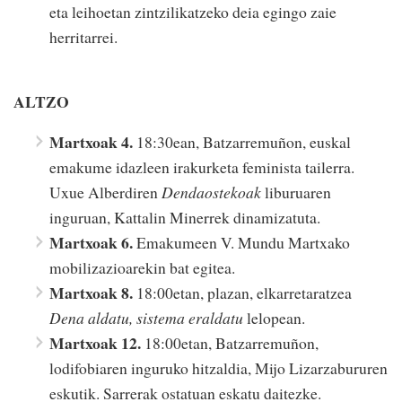
eta leihoetan zintzilikatzeko deia egingo zaie
herritarrei.
ALTZO
Martxoak 4.
18:30ean, Batzarremuñon, euskal
emakume idazleen irakurketa feminista tailerra.
Uxue Alberdiren
Dendaostekoak
liburuaren
inguruan, Kattalin Minerrek dinamizatuta.
Martxoak 6.
Emakumeen V. Mundu Martxako
mobilizazioarekin bat egitea.
Martxoak 8.
18:00etan, plazan, elkarretaratzea
Dena aldatu, sistema eraldatu
lelopean.
Martxoak 12.
18:00etan, Batzarremuñon,
lodifobiaren inguruko hitzaldia, Mijo Lizarzabururen
eskutik. Sarrerak ostatuan eskatu daitezke.