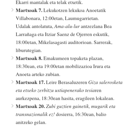
Ekarri mantalak eta telak etxetik.
Martxoak 7.
Lekukotzen lekukoa Anoetatik
Villabonara, 12:00etan, Laumugarrietan.
Udalak antolatuta,
Ama-alu-lur
antzezlana Bea
Larrañaga eta Itziar Saenz de Ojerren eskutik,
18:00etan, Mikelasagasti auditorioan. Sarrerak,
liburutegian.
Martxoak 8.
Emakumeen topaketa plazan,
18:30ean, eta 19:00etan mobilizazioa Irura eta
Anoeta arteko zubian.
Martxoak 17.
Leire Berasaluzeren
Giza salerosketa
eta etxeko zerbitzu ustiapenerako tesia
ren
aurkezpena, 18:30ean hasita, eragileen lokalean.
Martxoak 20.
Zubi guztien gainetik, mugarik eta
transnazionalik ez!
dosierra, 16:30ean, balio
anitzeko gelan.