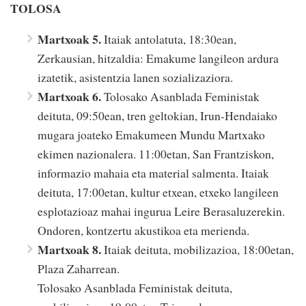
TOLOSA
Martxoak 5.
Itaiak antolatuta, 18:30ean,
Zerkausian, hitzaldia: Emakume langileon ardura
izatetik, asistentzia lanen sozializaziora.
Martxoak 6.
Tolosako Asanblada Feministak
deituta, 09:50ean, tren geltokian, Irun-Hendaiako
mugara joateko Emakumeen Mundu Martxako
ekimen nazionalera. 11:00etan, San Frantziskon,
informazio mahaia eta material salmenta. Itaiak
deituta, 17:00etan, kultur etxean, etxeko langileen
esplotazioaz mahai ingurua Leire Berasaluzerekin.
Ondoren, kontzertu akustikoa eta merienda.
Martxoak 8.
Itaiak deituta, mobilizazioa, 18:00etan,
Plaza Zaharrean.
Tolosako Asanblada Feministak deituta,