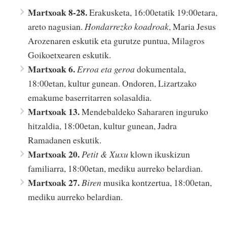
Martxoak 8-28.
Erakusketa, 16:00etatik 19:00etara,
areto nagusian.
Hondarrezko koadroak
, Maria Jesus
Arozenaren eskutik eta gurutze puntua, Milagros
Goikoetxearen eskutik.
Martxoak 6.
Erroa eta geroa
dokumentala,
18:00etan, kultur gunean. Ondoren, Lizartzako
emakume baserritarren solasaldia.
Martxoak 13.
Mendebaldeko Sahararen inguruko
hitzaldia, 18:00etan, kultur gunean, Jadra
Ramadanen eskutik.
Martxoak 20.
Petit & Xuxu
klown ikuskizun
familiarra, 18:00etan, mediku aurreko belardian.
Martxoak 27.
Biren
musika kontzertua, 18:00etan,
mediku aurreko belardian.