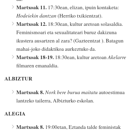
Martxoak 11.
17:30ean, elizan, ipuin kontaketa:
Hodeiekin dantzan
(Herriko txikientzat).
Martxoak 12.
18:30ean, kultur aretoan solasaldia.
Feminismoari eta sexualitateari buruz dakizuna
ikustera ausartzen al zara? (Gazteentzat ). Batagun
mahai-joko didaktikoa aurkeztuko da.
Martxoak 18-19.
18:30ean, kultur aretoan
Akelarre
filmaren emanaldia.
ALBIZTUR
Martxoak 8.
Nork bere burua maitatu
autoestimua
lantzeko tailerra, Albizturko eskolan.
ALEGIA
Martxoak 8.
19:00etan, Eztanda talde feministak