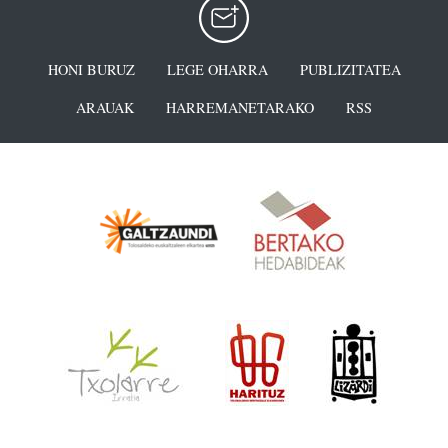
HONI BURUZ
LEGE OHARRA
PUBLIZITATEA
ARAUAK
HARREMANETARAKO
RSS