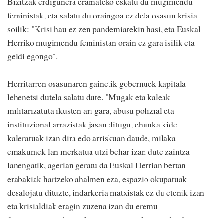
Bizitzak erdigunera eramateko eskatu du mugimendu
feministak, eta salatu du oraingoa ez dela osasun krisia
soilik: "Krisi hau ez zen pandemiarekin hasi, eta Euskal
Herriko mugimendu feministan orain ez gara isilik eta
geldi egongo".
Herritarren osasunaren gainetik gobernuek kapitala
lehenetsi dutela salatu dute. "Mugak eta kaleak
militarizatuta ikusten ari gara, abusu polizial eta
instituzional arrazistak jasan ditugu, ehunka kide
kaleratuak izan dira edo arriskuan daude, milaka
emakumek lan merkatua utzi behar izan dute zaintza
lanengatik, agerian geratu da Euskal Herrian bertan
erabakiak hartzeko ahalmen eza, espazio okupatuak
desalojatu dituzte, indarkeria matxistak ez du etenik izan
eta krisialdiak eragin zuzena izan du eremu