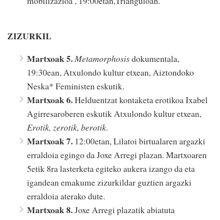
mobilizazioa , 19:00etan,Trianguloan.
ZIZURKIL
Martxoak 5.
Metamorphosis
dokumentala,
19:30ean, Atxulondo kultur etxean, Aiztondoko
Neska* Feministen eskutik.
Martxoak 6.
Helduentzat kontaketa erotikoa Ixabel
Agirresaroberen eskutik Atxulondo kultur etxean,
Erotik, zerotik, berotik
.
Martxoak 7.
12:00etan, Lilatoi birtualaren argazki
erraldoia egingo da Joxe Arregi plazan. Martxoaren
5etik 8ra lasterketa egiteko aukera izango da eta
igandean emakume zizurkildar guztien argazki
erraldoia aterako dute.
Martxoak 8.
Joxe Arregi plazatik abiatuta