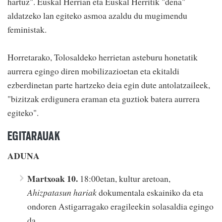
hartuz". Euskal Herrian eta Euskal Herritik "dena"
aldatzeko lan egiteko asmoa azaldu du mugimendu
feministak.
Horretarako, Tolosaldeko herrietan asteburu honetatik
aurrera egingo diren mobilizazioetan eta ekitaldi
ezberdinetan parte hartzeko deia egin dute antolatzaileek,
"bizitzak erdigunera eraman eta guztiok batera aurrera
egiteko".
EGITARAUAK
ADUNA
Martxoak 10.
18:00etan, kultur aretoan,
Ahizpatasun hariak
dokumentala eskainiko da eta
ondoren Astigarragako eragileekin solasaldia egingo
da.