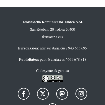
Tolosaldeko Komunikazio Taldea S.M.
San Esteban, 20 Tolosa 20400
tkt@ataria.eus
Erredakzioa:
ataria@ataria.eus
/ 943 655 695
Publizitatea:
publi@ataria.eus
/ 661 678 818
Codesyntaxek garatua