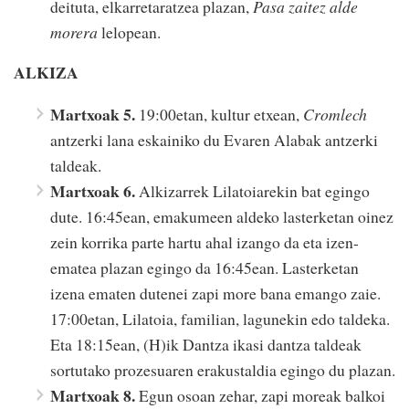
deituta, elkarretaratzea plazan,
Pasa zaitez alde
morera
lelopean.
ALKIZA
Martxoak 5.
19:00etan, kultur etxean,
Cromlech
antzerki lana eskainiko du Evaren Alabak antzerki
taldeak.
Martxoak 6.
Alkizarrek Lilatoiarekin bat egingo
dute. 16:45ean, emakumeen aldeko lasterketan oinez
zein korrika parte hartu ahal izango da eta izen-
ematea plazan egingo da 16:45ean. Lasterketan
izena ematen dutenei zapi more bana emango zaie.
17:00etan, Lilatoia, familian, lagunekin edo taldeka.
Eta 18:15ean, (H)ik Dantza ikasi dantza taldeak
sortutako prozesuaren erakustaldia egingo du plazan.
Martxoak 8.
Egun osoan zehar, zapi moreak balkoi