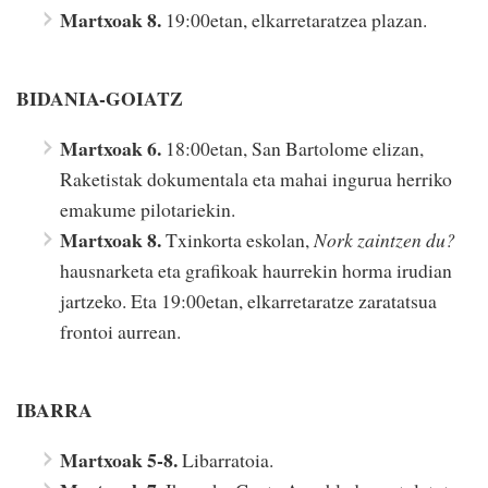
Martxoak 8.
19:00etan, elkarretaratzea plazan.
BIDANIA-GOIATZ
Martxoak 6.
18:00etan, San Bartolome elizan,
Raketistak dokumentala eta mahai ingurua herriko
emakume pilotariekin.
Martxoak 8.
Txinkorta eskolan,
Nork zaintzen du?
hausnarketa eta grafikoak haurrekin horma irudian
jartzeko. Eta 19:00etan, elkarretaratze zaratatsua
frontoi aurrean.
IBARRA
Martxoak 5-8.
Libarratoia.