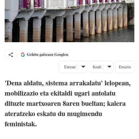
Gehitu gaitzazu Googlen
Entzun
Itzuli
Erraztu
'Dena aldatu, sistema arrakalatu' lelopean,
mobilizazio eta ekitaldi ugari antolatu
dituzte martxoaren 8aren bueltan; kalera
ateratzeko eskatu du mugimendu
feministak.