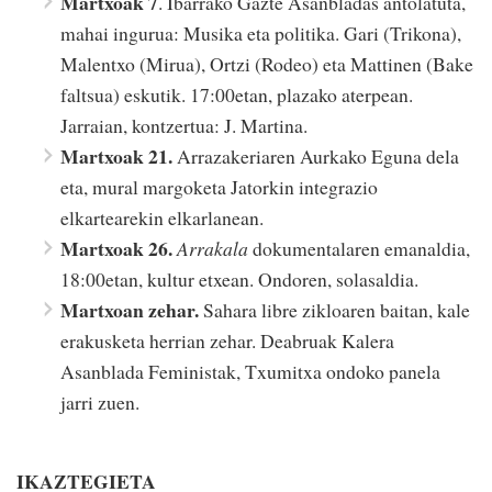
Martxoak 7
. Ibarrako Gazte Asanbladas antolatuta,
mahai ingurua: Musika eta politika. Gari (Trikona),
Malentxo (Mirua), Ortzi (Rodeo) eta Mattinen (Bake
faltsua) eskutik. 17:00etan, plazako aterpean.
Jarraian, kontzertua: J. Martina.
Martxoak 21.
Arrazakeriaren Aurkako Eguna dela
eta, mural margoketa Jatorkin integrazio
elkartearekin elkarlanean.
Martxoak 26.
Arrakala
dokumentalaren emanaldia,
18:00etan, kultur etxean. Ondoren, solasaldia.
Martxoan zehar.
Sahara libre zikloaren baitan, kale
erakusketa herrian zehar. Deabruak Kalera
Asanblada Feministak, Txumitxa ondoko panela
jarri zuen.
IKAZTEGIETA