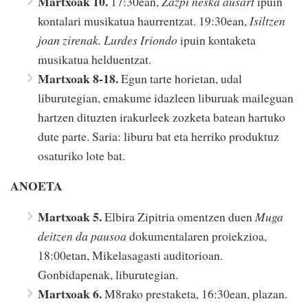
Martxoak 10.
17:30ean,
Zazpi neska ausart
ipuin
kontalari musikatua haurrentzat. 19:30ean,
Isiltzen
joan zirenak. Lurdes Iriondo
ipuin kontaketa
musikatua helduentzat.
Martxoak 8-18.
Egun tarte horietan, udal
liburutegian, emakume idazleen liburuak maileguan
hartzen dituzten irakurleek zozketa batean hartuko
dute parte. Saria: liburu bat eta herriko produktuz
osaturiko lote bat.
ANOETA
Martxoak 5.
Elbira Zipitria omentzen duen
Muga
deitzen da pausoa
dokumentalaren proiekzioa,
18:00etan, Mikelasagasti auditorioan.
Gonbidapenak, liburutegian.
Martxoak 6.
M8rako prestaketa, 16:30ean, plazan.