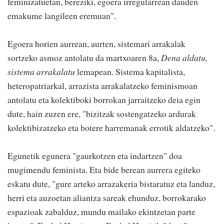
feminizatuetan, bereziki, egoera irregularrean dauden
emakume langileen eremuan".
Egoera horien aurrean, aurten, sistemari arrakalak
sortzeko asmoz antolatu da martxoaren 8a,
Dena aldatu,
sistema arrakalatu
lemapean. Sistema kapitalista,
heteropatriarkal, arrazista arrakalatzeko feminismoan
antolatu eta kolektiboki borrokan jarraitzeko deia egin
dute, hain zuzen ere, "bizitzak sostengatzeko ardurak
kolektibizatzeko eta botere harremanak errotik aldatzeko".
Egunetik egunera "gaurkotzen eta indartzen" doa
mugimendu feminista. Eta bide berean aurrera egiteko
eskatu dute, "gure arteko arrazakeria bistaratuz eta landuz,
herri eta auzoetan aliantza sareak ehunduz, borrokarako
espazioak zabalduz, mundu mailako ekintzetan parte