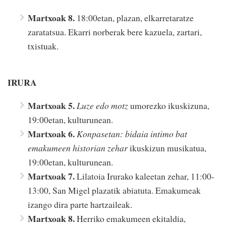
Martxoak 8.
18:00etan, plazan, elkarretaratze
zaratatsua. Ekarri norberak bere kazuela, zartari,
txistuak.
IRURA
Martxoak 5.
Luze edo motz
umorezko ikuskizuna,
19:00etan, kulturunean.
Martxoak 6.
Konpasetan: bidaia intimo bat
emakumeen historian zehar
ikuskizun musikatua,
19:00etan, kulturunean.
Martxoak 7.
Lilatoia Irurako kaleetan zehar, 11:00-
13:00, San Migel plazatik abiatuta. Emakumeak
izango dira parte hartzaileak.
Martxoak 8.
Herriko emakumeen ekitaldia,