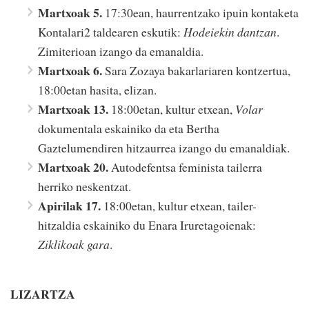
Martxoak 5.
17:30ean, haurrentzako ipuin kontaketa
Kontalari2 taldearen eskutik:
Hodeiekin dantzan
.
Zimiterioan izango da emanaldia.
Martxoak 6.
Sara Zozaya bakarlariaren kontzertua,
18:00etan hasita, elizan.
Martxoak 13.
18:00etan, kultur etxean,
Volar
dokumentala eskainiko da eta Bertha
Gaztelumendiren hitzaurrea izango du emanaldiak.
Martxoak 20.
Autodefentsa feminista tailerra
herriko neskentzat.
Apirilak 17.
18:00etan, kultur etxean, tailer-
hitzaldia eskainiko du Enara Iruretagoienak:
Ziklikoak gara
.
LIZARTZA