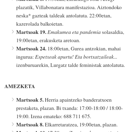
plazatik, Villabonatara manifestazioa. Aiztondoko
neska* gazteak taldeak antolatuta. 22:00etan,
kazerolada balkoietan.
Martxoak 19.
Emakumea eta pandemia
solasaldia,
19:00etan, erakusketa aretoan.
Martxoak 24.
18:00etan, Gurea antzokian, mahai
ingurua:
Espetxeak apurtu! Eta bortxatzaileak...
izenburuarekin, Lurgatz talde feministak antolatuta.
AMEZKETA
Martxoak 5.
Herria apaintzeko banderatxoen
prestaketa, plazan. Bi txanda: 17:00-18:00 / 18:00-
19:00. Izena emateko: 688 711 675.
Martxoak 8.
Elkarretaratzea, 19:00etan, plazan.