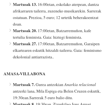
Martxoak 13.
16:00etan, eskolako aterpean, dantza
afrikarraren tailerra, zuzeneko musikarekin. Sarrerak
ostatuan. Prezioa, 5 euro; 12 urtetik beherakoentzat
doan.
Martxoak 20.
17:00etan, Batzarremuñon, kafe
tertulia feminista. Gaia: hiztegi feminista.
Martxoak 27.
17:00etan, Batzarremuñon, Garaipen
elkartearen eskutik hitzaldi-tailerra. Gaia: feminismo
dekolonial antiarrazista..
AMASA-VILLABONA
Martxoak 7.
Gurea antzokian
Anarkia relacional
antzerki lana, Mila Espiga eta Belen Cruzen eskutik,
19:30ean.Sarrerak 5 euro balio ditu.
Martxoak 8.
19:30ean, Zizurkilgo Joxe Arregi