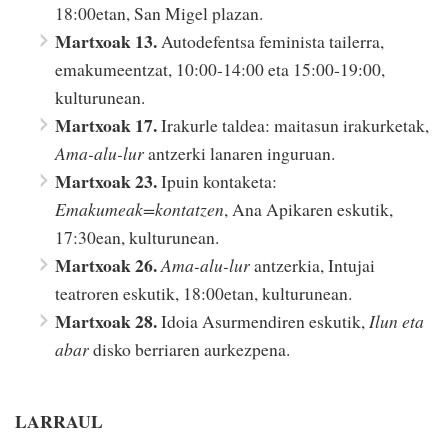
18:00etan, San Migel plazan.
Martxoak 13.
Autodefentsa feminista tailerra,
emakumeentzat, 10:00-14:00 eta 15:00-19:00,
kulturunean.
Martxoak 17.
Irakurle taldea: maitasun irakurketak,
Ama-alu-lur
antzerki lanaren inguruan.
Martxoak 23.
Ipuin kontaketa:
Emakumeak=kontatzen
, Ana Apikaren eskutik,
17:30ean, kulturunean.
Martxoak 26.
Ama-alu-lur
antzerkia, Intujai
teatroren eskutik, 18:00etan, kulturunean.
Martxoak 28.
Idoia Asurmendiren eskutik,
Ilun eta
abar
disko berriaren aurkezpena.
LARRAUL