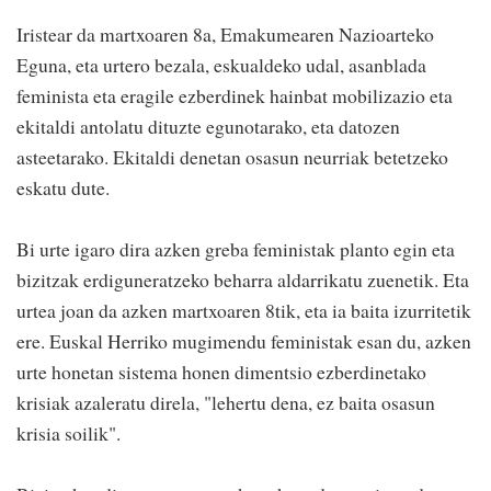
Iristear da martxoaren 8a, Emakumearen Nazioarteko
Eguna, eta urtero bezala, eskualdeko udal, asanblada
feminista eta eragile ezberdinek hainbat mobilizazio eta
ekitaldi antolatu dituzte egunotarako, eta datozen
asteetarako. Ekitaldi denetan osasun neurriak betetzeko
eskatu dute.
Bi urte igaro dira azken greba feministak planto egin eta
bizitzak erdiguneratzeko beharra aldarrikatu zuenetik. Eta
urtea joan da azken martxoaren 8tik, eta ia baita izurritetik
ere. Euskal Herriko mugimendu feministak esan du, azken
urte honetan sistema honen dimentsio ezberdinetako
krisiak azaleratu direla, "lehertu dena, ez baita osasun
krisia soilik".