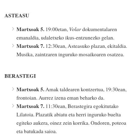
ASTEASU
Martxoak 5.
19:00etan,
Volar
dokumentalaren
emanaldia, udaletxeko ikus-entzunezko gelan.
Martxoak 7.
12:30ean, Asteasuko plazan, ekitaldia.
Musika, zaintzaren inguruko mosaikoaren osatzea.
BERASTEGI
Martxoak 5.
Amak taldearen kontzertua, 19:30ean,
frontoian. Aurrez izena eman beharko da.
Martxoak 7.
11:30ean, Berastegira egokitutako
Lilatoia. Plazatik abiatu eta herri inguruko buelta
egiteko aukera, oinez zein korrika. Ondoren, poteoa
eta batukada saioa.