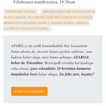
Villabonara manifestazioa, 19:30ean.
PAREKIDETASUNA
ADUNA
ALBIZTUR
ALEGIA
ALKIZA
ALTZO
AMASA-VILLABONA
AMEZKETA
ANOETA
ASTEASU
BERASTEGI
BIDANIA-GOIATZ
IBARRA
IRURA
LARRAUL
LIZARTZA
TOLOSA
ZIZURKIL
ATARIA ez da soilik komunikabide bat: komunitate
baten ahotsa da, eta urte hauen guztien ondoren, zuen
babesa behar dugu, inoiz baino gehiago:
ATARIAk
behar du Tolosaldea
. Horregatik erronka bat daukagu
esku artean:
gure eskualdeko 28 herrietan hamarna
harpidedun berri
behar ditugu.
Zu falta zara, bazatoz?
EGIN ATARIKIDE!