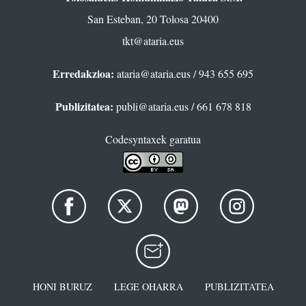
San Esteban, 20 Tolosa 20400
tkt@ataria.eus
Erredakzioa:
ataria@ataria.eus
/ 943 655 695
Publizitatea:
publi@ataria.eus
/ 661 678 818
Codesyntaxek garatua
HONI BURUZ
LEGE OHARRA
PUBLIZITATEA