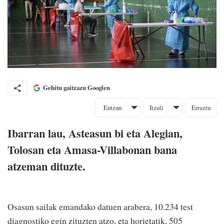
Gehitu gaitzazu Googlen
Entzun
Itzuli
Erraztu
Ibarran lau, Asteasun bi eta Alegian,
Tolosan eta Amasa-Villabonan bana
atzeman dituzte.
Osasun sailak emandako datuen arabera, 10.234 test
diagnostiko egin zituzten atzo, eta horietatik, 505