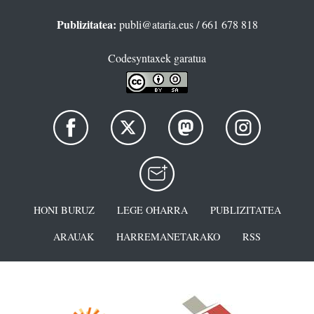
Publizitatea:
publi@ataria.eus
/ 661 678 818
Codesyntaxek garatua
HONI BURUZ
LEGE OHARRA
PUBLIZITATEA
ARAUAK
HARREMANETARAKO
RSS