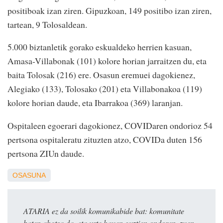
positiboak izan ziren. Gipuzkoan, 149 positibo izan ziren,
tartean, 9 Tolosaldean.
5.000 biztanletik gorako eskualdeko herrien kasuan,
Amasa-Villabonak (101) kolore horian jarraitzen du, eta
baita Tolosak (216) ere. Osasun eremuei dagokienez,
Alegiako (133), Tolosako (201) eta Villabonakoa (119)
kolore horian daude, eta Ibarrakoa (369) laranjan.
Ospitaleen egoerari dagokionez, COVIDaren ondorioz 54
pertsona ospitaleratu zituzten atzo, COVIDa duten 156
pertsona ZIUn daude.
OSASUNA
ATARIA ez da soilik komunikabide bat: komunitate
baten ahotsa da, eta urte hauen guztien ondoren, zuen