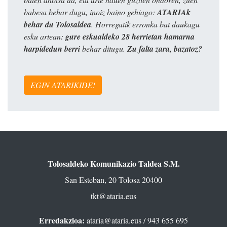
babesa behar dugu, inoiz baino gehiago:
ATARIAk
behar du Tolosaldea
. Horregatik erronka bat daukagu
esku artean:
gure eskualdeko 28 herrietan hamarna
harpidedun berri
behar ditugu.
Zu falta zara, bazatoz?
EGIN ATARIKIDE!
Tolosaldeko Komunikazio Taldea S.M.
San Esteban, 20 Tolosa 20400
tkt@ataria.eus
Erredakzioa:
ataria@ataria.eus
/ 943 655 695