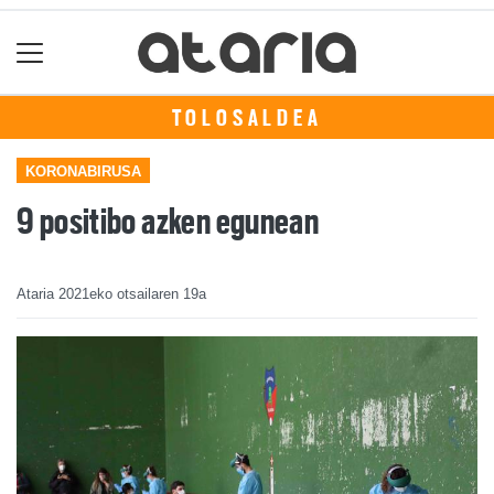
TOLOSALDEA
KORONABIRUSA
9 positibo azken egunean
Ataria
2021eko otsailaren 19a