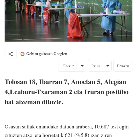
Gehitu gaitzazu Googlen
Entzun
Itzuli
Erraztu
Tolosan 18, Ibarran 7, Anoetan 5, Alegian
4,Leaburu-Txaraman 2 eta Iruran positibo
bat atzeman dituzte.
Osasun sailak emandako datuen arabera, 10.687 test egin
zituzten atzo, eta horietatik 621 (%5,8) izan ziren