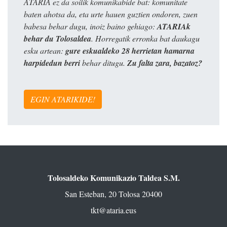
ATARIA ez da soilik komunikabide bat: komunitate
baten ahotsa da, eta urte hauen guztien ondoren, zuen
babesa behar dugu, inoiz baino gehiago:
ATARIAk
behar du Tolosaldea
. Horregatik erronka bat daukagu
esku artean:
gure eskualdeko 28 herrietan hamarna
harpidedun berri
behar ditugu.
Zu falta zara, bazatoz?
EGIN ATARIKIDE!
Tolosaldeko Komunikazio Taldea S.M.
San Esteban, 20 Tolosa 20400
tkt@ataria.eus