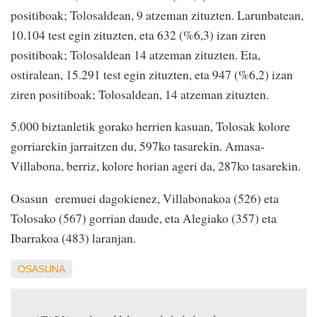
positiboak; Tolosaldean, 9 atzeman zituzten. Larunbatean,
10.104 test egin zituzten, eta 632 (%6,3) izan ziren
positiboak; Tolosaldean 14 atzeman zituzten. Eta,
ostiralean, 15.291 test egin zituzten, eta 947 (%6,2) izan
ziren positiboak; Tolosaldean, 14 atzeman zituzten.
5.000 biztanletik gorako herrien kasuan, Tolosak kolore
gorriarekin jarraitzen du, 597ko tasarekin. Amasa-
Villabona, berriz, kolore horian ageri da, 287ko tasarekin.
Osasun eremuei dagokienez, Villabonakoa (526) eta
Tolosako (567) gorrian daude, eta Alegiako (357) eta
Ibarrakoa (483) laranjan.
OSASUNA