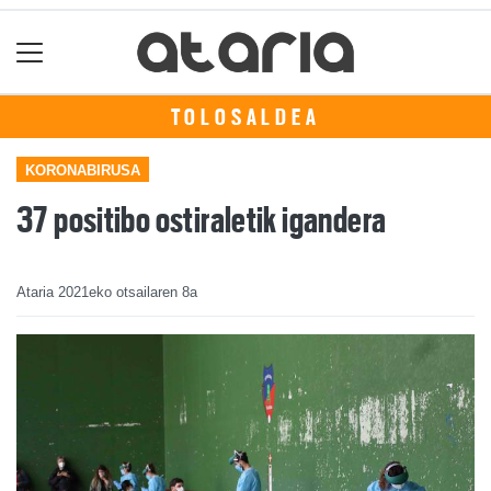
TOLOSALDEA
KORONABIRUSA
37 positibo ostiraletik igandera
Ataria
2021eko otsailaren 8a