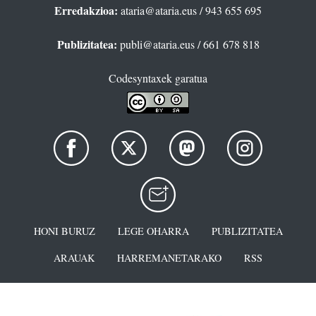
Erredakzioa:
ataria@ataria.eus
/ 943 655 695
Publizitatea:
publi@ataria.eus
/ 661 678 818
Codesyntaxek garatua
HONI BURUZ
LEGE OHARRA
PUBLIZITATEA
ARAUAK
HARREMANETARAKO
RSS