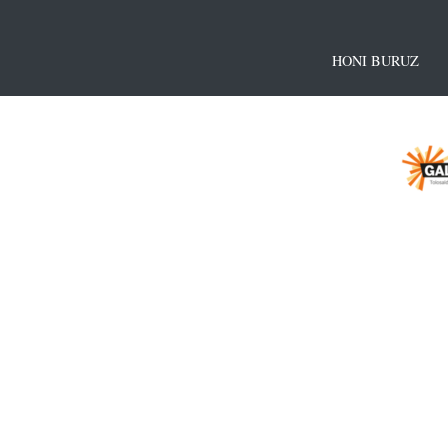
HONI BURUZ