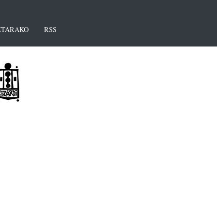
TARAKO
RSS