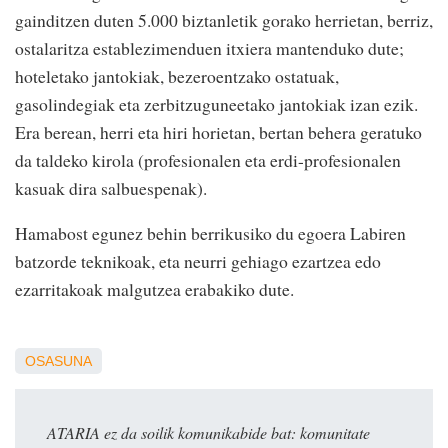
gainditzen duten 5.000 biztanletik gorako herrietan, berriz,
ostalaritza establezimenduen itxiera mantenduko dute;
hoteletako jantokiak, bezeroentzako ostatuak,
gasolindegiak eta zerbitzuguneetako jantokiak izan ezik.
Era berean, herri eta hiri horietan, bertan behera geratuko
da taldeko kirola (profesionalen eta erdi-profesionalen
kasuak dira salbuespenak).
Hamabost egunez behin berrikusiko du egoera Labiren
batzorde teknikoak, eta neurri gehiago ezartzea edo
ezarritakoak malgutzea erabakiko dute.
OSASUNA
ATARIA ez da soilik komunikabide bat: komunitate