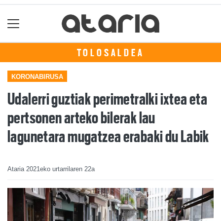
TOLOSALDEA
KORONABIRUSA
Udalerri guztiak perimetralki ixtea eta
pertsonen arteko bilerak lau
lagunetara mugatzea erabaki du Labik
Ataria
2021eko urtarrilaren 22a