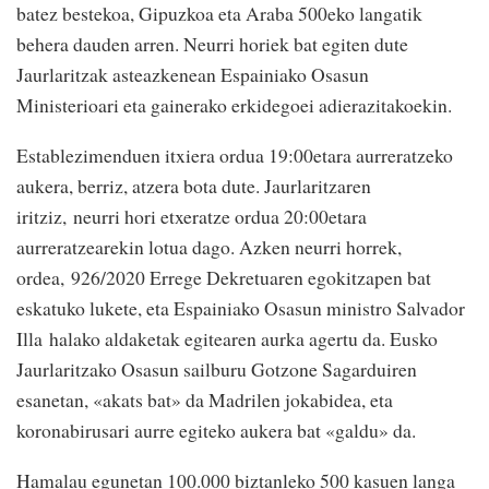
batez bestekoa, Gipuzkoa eta Araba 500eko langatik
behera dauden arren. Neurri horiek bat egiten dute
Jaurlaritzak asteazkenean Espainiako Osasun
Ministerioari eta gainerako erkidegoei adierazitakoekin.
Establezimenduen itxiera ordua 19:00etara aurreratzeko
aukera, berriz, atzera bota dute. Jaurlaritzaren
iritziz, neurri hori etxeratze ordua 20:00etara
aurreratzearekin lotua dago. Azken neurri horrek,
ordea, 926/2020 Errege Dekretuaren egokitzapen bat
eskatuko lukete, eta Espainiako Osasun ministro Salvador
Illa halako aldaketak egitearen aurka agertu da. Eusko
Jaurlaritzako Osasun sailburu Gotzone Sagarduiren
esanetan, «akats bat» da Madrilen jokabidea, eta
koronabirusari aurre egiteko aukera bat «galdu» da.
Hamalau egunetan 100.000 biztanleko 500 kasuen langa