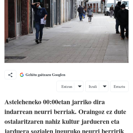
Gehitu gaitzazu Googlen
Entzun
Itzuli
Erraztu
Asteleheneko 00:00etan jarriko dira
indarrean neurri berriak. Oraingoz ez dute
ostalaritzaren nahiz kultur jardueren eta
jarduera sozialen inguruko neurri berririk