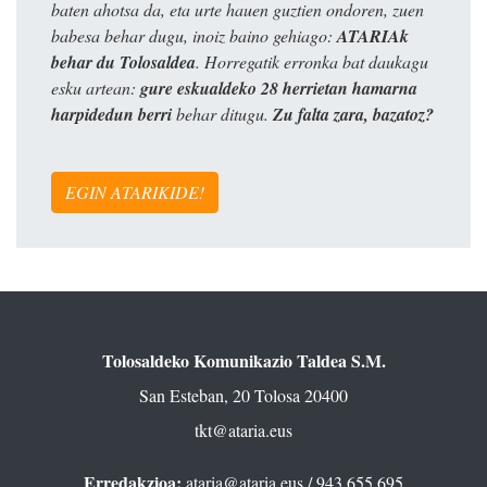
baten ahotsa da, eta urte hauen guztien ondoren, zuen
babesa behar dugu, inoiz baino gehiago:
ATARIAk
behar du Tolosaldea
. Horregatik erronka bat daukagu
esku artean:
gure eskualdeko 28 herrietan hamarna
harpidedun berri
behar ditugu.
Zu falta zara, bazatoz?
EGIN ATARIKIDE!
Tolosaldeko Komunikazio Taldea S.M.
San Esteban, 20 Tolosa 20400
tkt@ataria.eus
Erredakzioa:
ataria@ataria.eus
/ 943 655 695