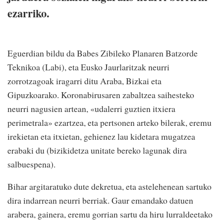
ezarriko.
Eguerdian bildu da Babes Zibileko Planaren Batzorde
Teknikoa (Labi), eta Eusko Jaurlaritzak neurri
zorrotzagoak iragarri ditu Araba, Bizkai eta
Gipuzkoarako. Koronabirusaren zabaltzea saihesteko
neurri nagusien artean, «udalerri guztien itxiera
perimetrala» ezartzea, eta pertsonen arteko bilerak, eremu
irekietan eta itxietan, gehienez lau kidetara mugatzea
erabaki du (bizikidetza unitate bereko lagunak dira
salbuespena).
Bihar argitaratuko dute dekretua, eta astelehenean sartuko
dira indarrean neurri berriak. Gaur emandako datuen
arabera, gainera, eremu gorrian sartu da hiru lurraldeetako