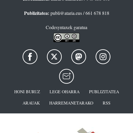
Publizitatea:
publi@ataria.eus
/ 661 678 818
Codesyntaxek garatua
HONI BURUZ
LEGE OHARRA
PUBLIZITATEA
ARAUAK
HARREMANETARAKO
RSS