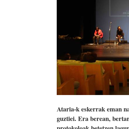
Ataria-k eskerrak eman nah
guztiei. Era berean, berta
protokoloak betetzen lagun