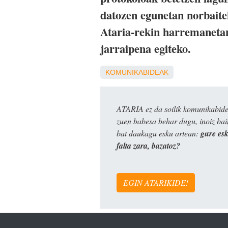
datozen egunetan norbaite
Ataria-rekin harremanetan
jarraipena egiteko.
KOMUNIKABIDEAK
ATARIA ez da soilik komunikabide 
zuen babesa behar dugu, inoiz ba
bat daukagu esku artean:
gure es
falta zara, bazatoz?
EGIN ATARIKIDE!