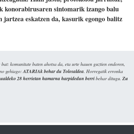
k konorabirusaren sintomarik izango balu
 jartzea eskatzen da, kasurik egongo balitz
bat: komunitate baten ahotsa da, eta urte hauen guztien ondoren,
ino gehiago:
ATARIAk behar du Tolosaldea
. Horregatik erronka
kualdeko 28 herrietan hamarna harpidedun berri
behar ditugu.
Zu