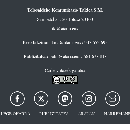
Tolosaldeko Komunikazio Taldea S.M.
San Esteban, 20 Tolosa 20400
tkt@ataria.eus
Erredakzioa:
ataria@ataria.eus
/ 943 655 695
Publizitatea:
publi@ataria.eus
/ 661 678 818
Codesyntaxek garatua
LEGE OHARRA
PUBLIZITATEA
ARAUAK
HARREMANE