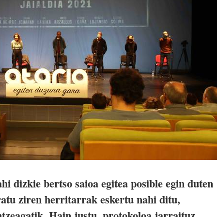
i dizkie bertso saioa egitea posible egin duten
ratu ziren herritarrak eskertu nahi ditu,
tzeagatik. Hain justu, protokoloa jarraituz,