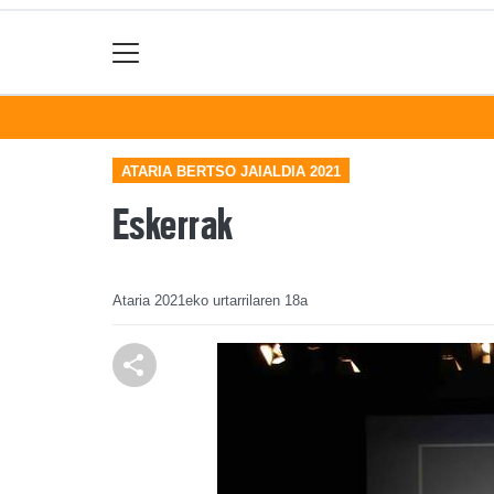
ATARIA BERTSO JAIALDIA 2021
Eskerrak
Ataria
2021eko urtarrilaren 18a