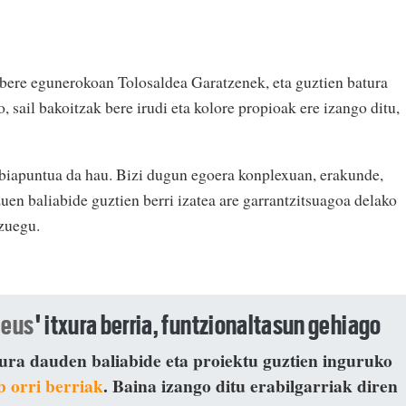
 bere egunerokoan Tolosaldea Garatzenek, eta guztien batura
 sail bakoitzak bere irudi eta kolore propioak ere izango ditu,
iapuntua da hau. Bizi dugun egoera konplexuan, erakunde,
zuen baliabide guztien berri izatea are garrantzitsuagoa delako
izuegu.
.eus
' itxura berria, funtzionaltasun gehiago
ura dauden baliabide eta proiektu guztien inguruko
b orri berriak
. Baina izango ditu erabilgarriak diren