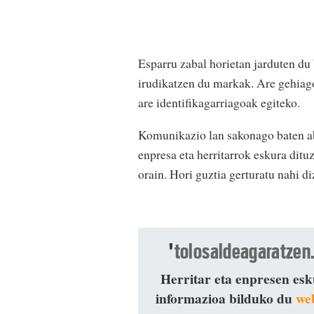
Esparru zabal horietan jarduten du
irudikatzen du markak. Are gehiago,
are identifikagarriagoak egiteko.
Komunikazio lan sakonago baten ab
enpresa eta herritarrok eskura ditu
orain. Hori guztia gerturatu nahi d
'
tolosaldeagaratzen
Herritar eta enpresen esk
informazioa bilduko du
we