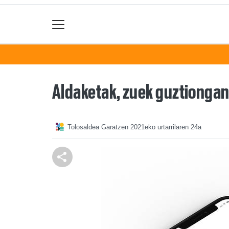
Aldaketak, zuek guztiongana
Tolosaldea Garatzen
2021eko urtarrilaren 24a