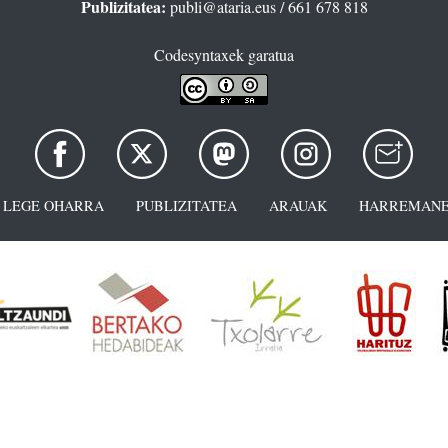
Publizitatea:
publi@ataria.eus
/ 661 678 818
Codesyntaxek garatua
LEGE OHARRA
PUBLIZITATEA
ARAUAK
HARREMANE