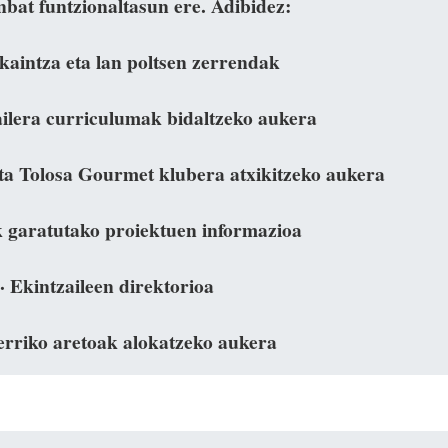
nbat funtzionaltasun ere. Adibidez:
skaintza eta lan poltsen zerrendak
ailera curriculumak bidaltzeko aukera
eta Tolosa Gourmet klubera atxikitzeko aukera
k garatutako proiektuen informazioa
· Ekintzaileen direktorioa
erriko aretoak alokatzeko aukera