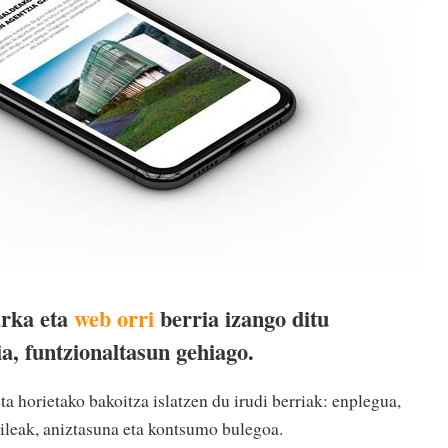
rka eta
web orri
berria izango ditu
a, funtzionaltasun gehiago.
ta horietako bakoitza islatzen du irudi berriak: enplegua,
aileak, aniztasuna eta kontsumo bulegoa.