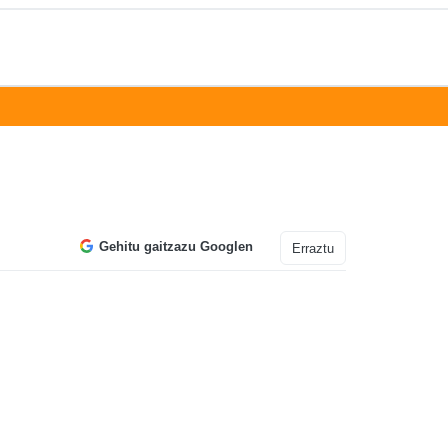
Gehitu gaitzazu Googlen
Erraztu