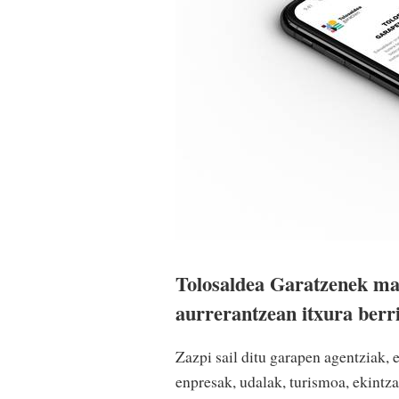
Tolosaldea Garatzenek ma
aurrerantzean itxura berri
Zazpi sail ditu garapen agentziak, e
enpresak, udalak, turismoa, ekintz