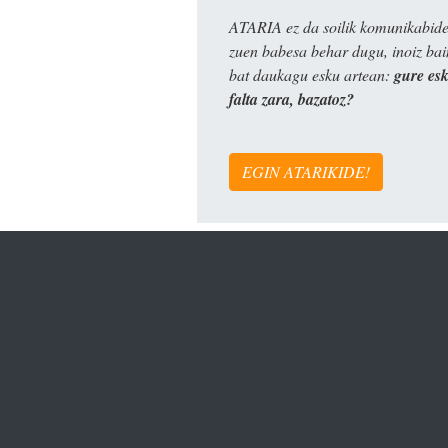
ATARIA ez da soilik komunikabide 
zuen babesa behar dugu, inoiz ba
bat daukagu esku artean:
gure es
falta zara, bazatoz?
EGIN ATARIKIDE!