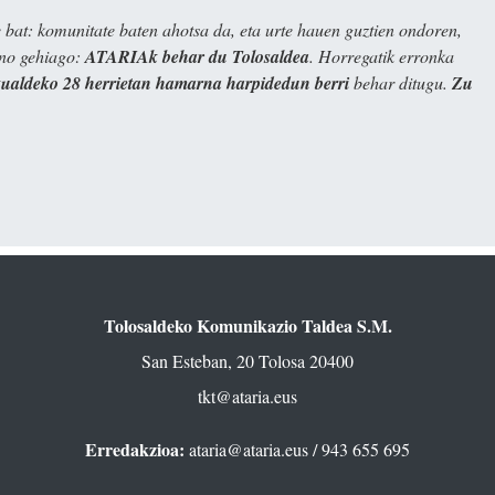
bat: komunitate baten ahotsa da, eta urte hauen guztien ondoren,
ino gehiago:
ATARIAk behar du Tolosaldea
. Horregatik erronka
kualdeko 28 herrietan hamarna harpidedun berri
behar ditugu.
Zu
Tolosaldeko Komunikazio Taldea S.M.
San Esteban, 20 Tolosa 20400
tkt@ataria.eus
Erredakzioa:
ataria@ataria.eus
/ 943 655 695