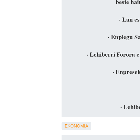
beste hai
· Lan e
· Enplegu S
· Lehiberri Forora 
· Enprese
· Lehib
EKONOMIA