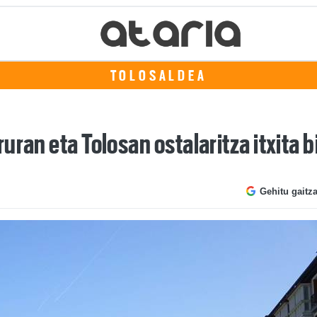
TOLOSALDEA
ran eta Tolosan ostalaritza itxita b
Gehitu gaitz