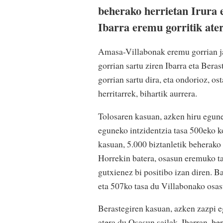
beherako herrietan Irura e
Ibarra eremu gorritik ater
Amasa-Villabonak eremu gorrian ja
gorrian sartu ziren Ibarra eta Beras
gorrian sartu dira, eta ondorioz, o
herritarrek, bihartik aurrera.
Tolosaren kasuan, azken hiru egune
eguneko intzidentzia tasa 500eko ko
kasuan, 5.000 biztanletik beherako h
Horrekin batera, osasun eremuko tas
gutxienez bi positibo izan diren. Ba
eta 507ko tasa du Villabonako osa
Berastegiren kasuan, azken zazpi e
atera du Osasun sailak. Ibarran, ber