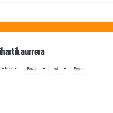
ihartik aurrera
azu Googlen
Entzun
Itzuli
Erraztu