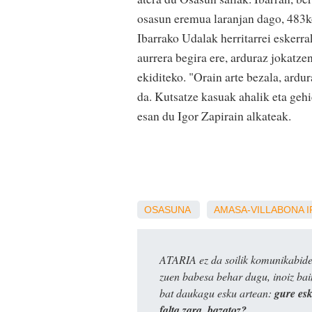
osasun eremua laranjan dago, 483ko 
Ibarrako Udalak herritarrei eskerr
aurrera begira ere, arduraz jokatze
ekiditeko. "Orain arte bezala, ardu
da. Kutsatze kasuak ahalik eta gehi
esan du Igor Zapirain alkateak.
OSASUNA
AMASA-VILLABONA
ATARIA ez da soilik komunikabide 
zuen babesa behar dugu, inoiz ba
bat daukagu esku artean:
gure es
falta zara, bazatoz?