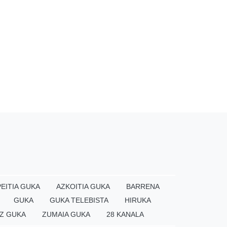
EITIA GUKA
AZKOITIA GUKA
BARRENA
GUKA
GUKA TELEBISTA
HIRUKA
Z GUKA
ZUMAIA GUKA
28 KANALA