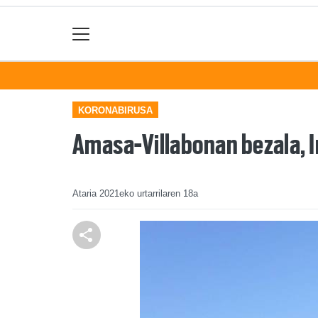
KORONABIRUSA
Amasa-Villabonan bezala, Iru
Ataria
2021eko urtarrilaren 18a