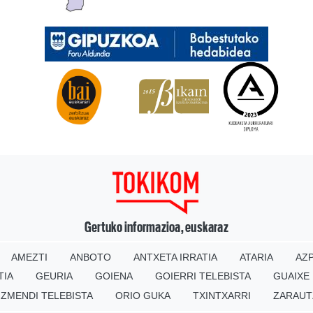
Gertuko informazioa, euskaraz
AMEZTI
ANBOTO
ANTXETA IRRATIA
ATARIA
AZP
TIA
GEURIA
GOIENA
GOIERRI TELEBISTA
GUAIXE
IZMENDI TELEBISTA
ORIO GUKA
TXINTXARRI
ZARAUT