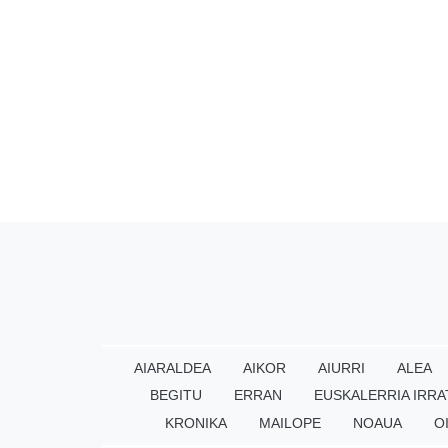
AIARALDEA
AIKOR
AIURRI
ALEA
BEGITU
ERRAN
EUSKALERRIA IRRA
KRONIKA
MAILOPE
NOAUA
O