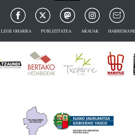
LEGE OHARRA
PUBLIZITATEA
ARAUAK
HARREMANE