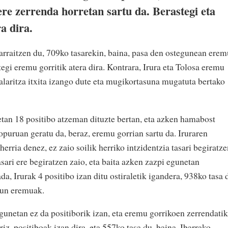
re zerrenda horretan sartu da. Berastegi eta
a dira.
rraitzen du, 709ko tasarekin, baina, pasa den ostegunean erem
tegi eremu gorritik atera dira. Kontrara, Irura eta Tolosa eremu
stalaritza itxita izango dute eta mugikortasuna mugatuta bertako
tan 18 positibo atzeman dituzte bertan, eta azken hamabost
puruan geratu da, beraz, eremu gorrian sartu da. Iruraren
erria denez, ez zaio soilik herriko intzidentzia tasari begiratze
ari ere begiratzen zaio, eta baita azken zazpi egunetan
da, Irurak 4 positibo izan ditu ostiraletik igandera, 938ko tasa 
sun eremuak.
gunetan ez da positiborik izan, eta eremu gorrikoen zerrendatik
riz, positiboak izan dira, eta 557ko tasa du, baina, Ibarrako