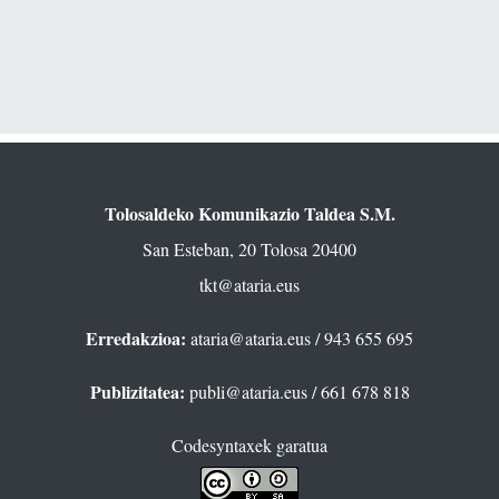
Tolosaldeko Komunikazio Taldea S.M.
San Esteban, 20 Tolosa 20400
tkt@ataria.eus
Erredakzioa:
ataria@ataria.eus
/ 943 655 695
Publizitatea:
publi@ataria.eus
/ 661 678 818
Codesyntaxek garatua