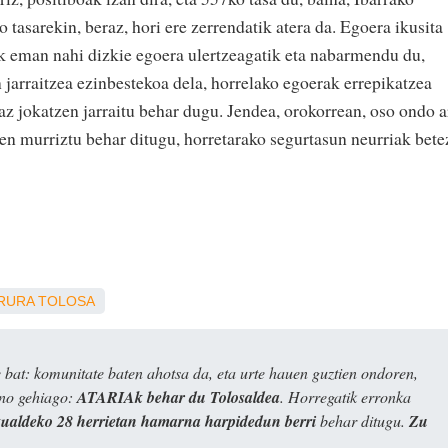
tasarekin, beraz, hori ere zerrendatik atera da. Egoera ikusita
ak eman nahi dizkie egoera ulertzeagatik eta nabarmendu du,
n jarraitzea ezinbestekoa dela, horrelako egoerak errepikatzea
raz jokatzen jarraitu behar dugu. Jendea, orokorrean, oso ondo a
en murriztu behar ditugu, horretarako segurtasun neurriak bete
IRURA
TOLOSA
bat: komunitate baten ahotsa da, eta urte hauen guztien ondoren,
ino gehiago:
ATARIAk behar du Tolosaldea
. Horregatik erronka
kualdeko 28 herrietan hamarna harpidedun berri
behar ditugu.
Zu