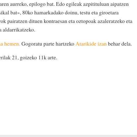
earen aurreko, epilogo bat. Edo egileak azpitituluan aipatzen
sikal bat», 80ko hamarkadako doinu, testu eta giroetara
k pairatzen dituen kontraesan eta oztopoak azaleratzeko eta
 aldarrikatzeko.
na hemen.
Gogoratu parte hartzeko
Atarikide izan
behar dela.
rilak 21, goizeko 11k arte.