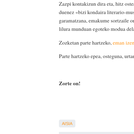
Zazpi kontakizun dira eta, hitz ost
duenez «bizi kondaira literario-mu
garamatzana, emakume sortzaile oro
lilura munduan egoteko modua dela
Zozketan parte hartzeko,
eman ize
Parte hartzeko epea, osteguna, urtar
Zorte on!
AISIA