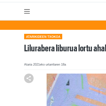
ATARIKIDEEN TXOKOA
Lilurabera liburua lortu ah
Ataria
2021eko urtarrilaren 18a