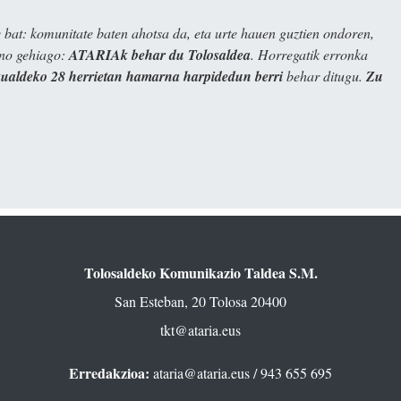
bat: komunitate baten ahotsa da, eta urte hauen guztien ondoren,
ino gehiago:
ATARIAk behar du Tolosaldea
. Horregatik erronka
kualdeko 28 herrietan hamarna harpidedun berri
behar ditugu.
Zu
Tolosaldeko Komunikazio Taldea S.M.
San Esteban, 20 Tolosa 20400
tkt@ataria.eus
Erredakzioa:
ataria@ataria.eus
/ 943 655 695