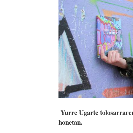
Yurre Ugarte tolosarrare
honetan.