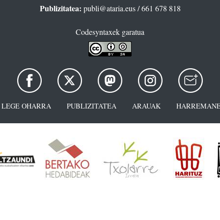
Publizitatea:
publi@ataria.eus
/ 661 678 818
Codesyntaxek garatua
LEGE OHARRA
PUBLIZITATEA
ARAUAK
HARREMANE