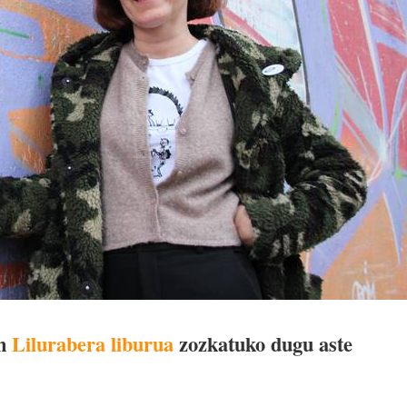
n
Lilurabera liburua
zozkatuko dugu aste