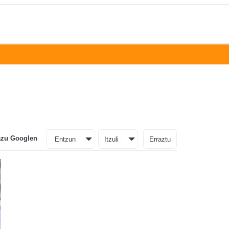
azu Googlen
Entzun
Itzuli
Erraztu