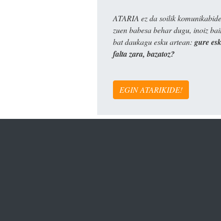
ATARIA ez da soilik komunikabide 
zuen babesa behar dugu, inoiz ba
bat daukagu esku artean:
gure es
falta zara, bazatoz?
EGIN ATARIKIDE!