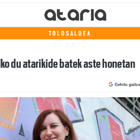
TOLOSALDEA
alko du atarikide batek aste honetan
Gehitu gaitz