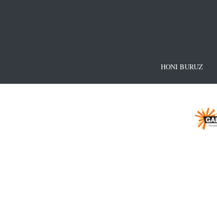
HONI BURUZ