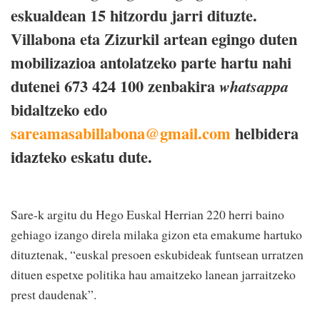
eskualdean 15 hitzordu jarri dituzte.
Villabona eta Zizurkil artean egingo duten
mobilizazioa antolatzeko parte hartu nahi
dutenei 673 424 100 zenbakira
whatsappa
bidaltzeko edo
sareamasabillabona@gmail.com
helbidera
idazteko eskatu dute.
Sare-k argitu du Hego Euskal Herrian 220 herri baino
gehiago izango direla milaka gizon eta emakume hartuko
dituztenak, “euskal presoen eskubideak funtsean urratzen
dituen espetxe politika hau amaitzeko lanean jarraitzeko
prest daudenak”.