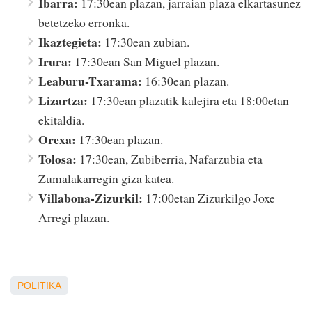
Ibarra:
17:30ean plazan, jarraian plaza elkartasunez
betetzeko erronka.
Ikaztegieta:
17:30ean zubian.
Irura:
17:30ean San Miguel plazan.
Leaburu-Txarama:
16:30ean plazan.
Lizartza:
17:30ean plazatik kalejira eta 18:00etan
ekitaldia.
Orexa:
17:30ean plazan.
Tolosa:
17:30ean, Zubiberria, Nafarzubia eta
Zumalakarregin giza katea.
Villabona-Zizurkil:
17:00etan Zizurkilgo Joxe
Arregi plazan.
POLITIKA