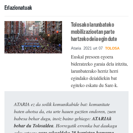
Erlazionatuak
Tolosako larunbateko
mobilizazioetan parte
hartzeko deia egin dute
Ataria
2021 urt 07
TOLOSA
Euskal presoen egoera
bideratzeko garaia dela iritzita,
larunbaterako herriz herri
egindako deialdiekin bat
egiteko eskatu du Sare-k.
ATARIA ez da soilik komunikabide bat: komunitate
baten ahotsa da, eta urte hauen guztien ondoren, zuen
babesa behar dugu, inoiz baino gehiago:
ATARIAk
behar du Tolosaldea
. Horregatik erronka bat daukagu
esku artean:
gure eskualdeko 28 herrietan hamarna