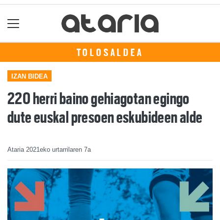
TOLOSALDEA
IZAN BIDEA
220 herri baino gehiagotan egingo
dute euskal presoen eskubideen alde
Ataria
2021eko urtarrilaren 7a