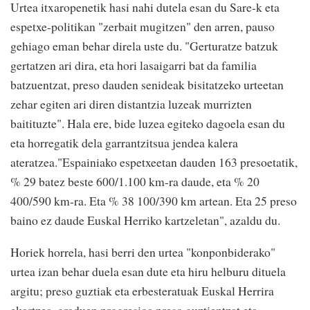
Urtea itxaropenetik hasi nahi dutela esan du Sare-k eta
espetxe-politikan "zerbait mugitzen" den arren, pauso
gehiago eman behar direla uste du. "Gerturatze batzuk
gertatzen ari dira, eta hori lasaigarri bat da familia
batzuentzat, preso dauden senideak bisitatzeko urteetan
zehar egiten ari diren distantzia luzeak murrizten
baitituzte". Hala ere, bide luzea egiteko dagoela esan du
eta horregatik dela garrantzitsua jendea kalera
ateratzea."Espainiako espetxeetan dauden 163 presoetatik,
% 29 batez beste 600/1.100 km-ra daude, eta % 20
400/590 km-ra. Eta % 38 100/390 km artean. Eta 25 preso
baino ez daude Euskal Herriko kartzeletan", azaldu du.
Horiek horrela, hasi berri den urtea "konponbiderako"
urtea izan behar duela esan dute eta hiru helburu dituela
argitu; preso guztiak eta erbesteratuak Euskal Herrira
ekartzea, graduen progresioa preso guztientzat eta