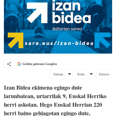
Gehitu gaitzazu Googlen
Entzun
Itzuli
Erraztu
Izan Bidea ekimena egingo dute
larunbatean, urtarrilak 9, Euskal Herriko
herri askotan. Hego Euskal Herrian 220
herri baino gehiagotan egingo dute,