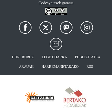
Codesyntaxek garatua
HONI BURUZ
LEGE OHARRA
PUBLIZITATEA
ARAUAK
HARREMANETARAKO
RSS