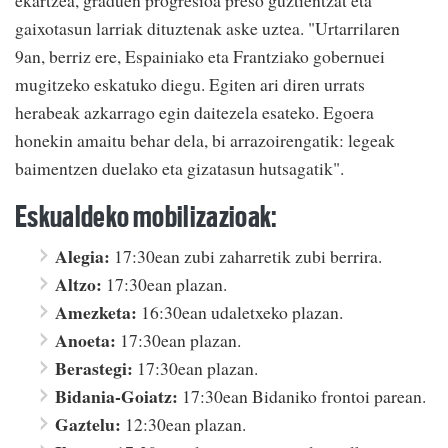
gaixotasun larriak dituztenak aske uztea. "Urtarrilaren
9an, berriz ere, Espainiako eta Frantziako gobernuei
mugitzeko eskatuko diegu. Egiten ari diren urrats
herabeak azkarrago egin daitezela esateko. Egoera
honekin amaitu behar dela, bi arrazoirengatik: legeak
baimentzen duelako eta gizatasun hutsagatik".
Eskualdeko mobilizazioak:
Alegia:
17:30ean zubi zaharretik zubi berrira.
Altzo:
17:30ean plazan.
Amezketa:
16:30ean udaletxeko plazan.
Anoeta:
17:30ean plazan.
Berastegi:
17:30ean plazan.
Bidania-Goiatz:
17:30ean Bidaniko frontoi parean.
Gaztelu:
12:30ean plazan.