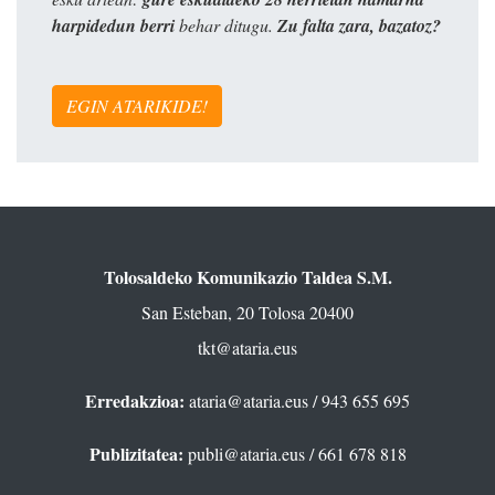
harpidedun berri
behar ditugu.
Zu falta zara, bazatoz?
EGIN ATARIKIDE!
Tolosaldeko Komunikazio Taldea S.M.
San Esteban, 20 Tolosa 20400
tkt@ataria.eus
Erredakzioa:
ataria@ataria.eus
/ 943 655 695
Publizitatea:
publi@ataria.eus
/ 661 678 818