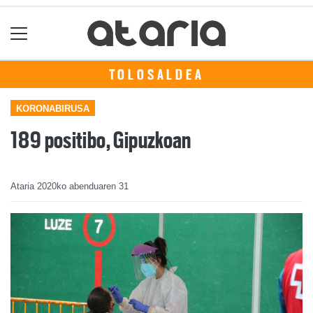
TOLOSALDEA
KORONABIRUSA
189 positibo, Gipuzkoan
Ataria
2020ko abenduaren 31