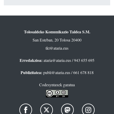
Tolosaldeko Komunikazio Taldea S.M.
San Esteban, 20 Tolosa 20400
tkt@ataria.eus
Erredakzioa:
ataria@ataria.eus
/ 943 655 695
Publizitatea:
publi@ataria.eus
/ 661 678 818
Codesyntaxek garatua