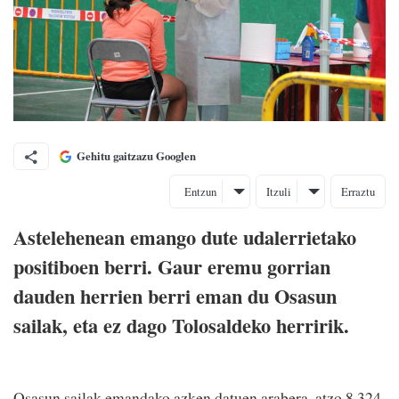
Gehitu gaitzazu Googlen
Entzun
Itzuli
Erraztu
Astelehenean emango dute udalerrietako
positiboen berri. Gaur eremu gorrian
dauden herrien berri eman du Osasun
sailak, eta ez dago Tolosaldeko herririk.
Osasun sailak emandako azken datuen arabera, atzo 8.324