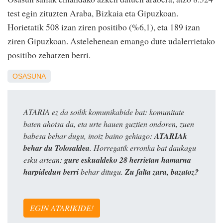
test egin zituzten Araba, Bizkaia eta Gipuzkoan.
Horietatik 508 izan ziren positibo (%6,1), eta 189 izan
ziren Gipuzkoan. Astelehenean emango dute udalerrietako
positibo zehatzen berri.
OSASUNA
ATARIA ez da soilik komunikabide bat: komunitate
baten ahotsa da, eta urte hauen guztien ondoren, zuen
babesa behar dugu, inoiz baino gehiago:
ATARIAk
behar du Tolosaldea
. Horregatik erronka bat daukagu
esku artean:
gure eskualdeko 28 herrietan hamarna
harpidedun berri
behar ditugu.
Zu falta zara, bazatoz?
EGIN ATARIKIDE!