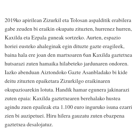
2019ko apirilean Zizurkil eta Tolosan aspalditik erabilera
gabe zeuden bi eraikin okupatu zituzten, hurrenez hurren,
Kaxilda eta Ezpala guneak sortzeko. Aurten, espazio
horiei eusteko ahaleginak egin dituzte gazte eragileek,
baina hala ere joan den martxoaren 6an Kaxilda gaztetxea
hutsarazi zuten hamaika hilabeteko jardunaren ondoren.
Iazko abenduan Aiztondoko Gazte Asanbladako bi kide
deitu zituzten epaiketara Zizurkilgo eraikinaren
okupazioarekin lotuta. Handik hamar egunera jakinarazi
zuten epaia: Kaxilda gaztetxearen berehalako hustea
agindu zuen epaileak eta 1.100 euro inguruko isuna ezarri
zien bi auzipetuei. Hiru hilera gauzatu zuten ebazpena
gaztetxea desalojatuz.