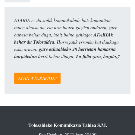
ATARIA ez da soilik komunikabide bat: komunitate
baten ahotsa da, eta urte hauen guztien ondoren, zuen
babesa behar dugu, inoiz baino gehiago:
ATARIAk
behar du Tolosaldea
. Horregatik erronka bat daukagu
esku artean:
gure eskualdeko 28 herrietan hamarna
harpidedun berri
behar ditugu.
Zu falta zara, bazatoz?
EGIN ATARIKIDE!
Tolosaldeko Komunikazio Taldea S.M.
San Esteban, 20 Tolosa 20400