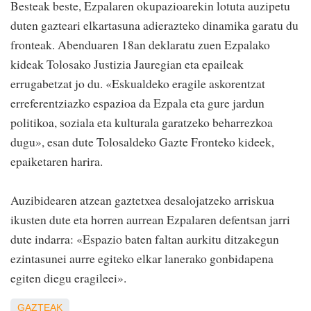
Besteak beste, Ezpalaren okupazioarekin lotuta auzipetu
duten gazteari elkartasuna adierazteko dinamika garatu du
fronteak. Abenduaren 18an deklaratu zuen Ezpalako
kideak Tolosako Justizia Jauregian eta epaileak
errugabetzat jo du. «Eskualdeko eragile askorentzat
erreferentziazko espazioa da Ezpala eta gure jardun
politikoa, soziala eta kulturala garatzeko beharrezkoa
dugu», esan dute Tolosaldeko Gazte Fronteko kideek,
epaiketaren harira.
Auzibidearen atzean gaztetxea desalojatzeko arriskua
ikusten dute eta horren aurrean Ezpalaren defentsan jarri
dute indarra: «Espazio baten faltan aurkitu ditzakegun
ezintasunei aurre egiteko elkar lanerako gonbidapena
egiten diegu eragileei».
GAZTEAK