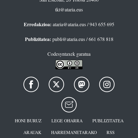
tkt@ataria.eus
Erredakzioa:
ataria@ataria.eus
/ 943 655 695
Publizitatea:
publi@ataria.eus
/ 661 678 818
Codesyntaxek garatua
HONI BURUZ
LEGE OHARRA
PUBLIZITATEA
ARAUAK
HARREMANETARAKO
RSS