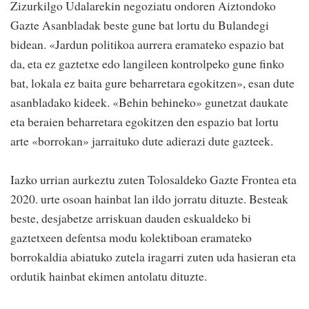
Zizurkilgo Udalarekin negoziatu ondoren Aiztondoko
Gazte Asanbladak beste gune bat lortu du Bulandegi
bidean. «Jardun politikoa aurrera eramateko espazio bat
da, eta ez gaztetxe edo langileen kontrolpeko gune finko
bat, lokala ez baita gure beharretara egokitzen», esan dute
asanbladako kideek. «Behin behineko» gunetzat daukate
eta beraien beharretara egokitzen den espazio bat lortu
arte «borrokan» jarraituko dute adierazi dute gazteek.
Iazko urrian aurkeztu zuten Tolosaldeko Gazte Frontea eta
2020. urte osoan hainbat lan ildo jorratu dituzte. Besteak
beste, desjabetze arriskuan dauden eskualdeko bi
gaztetxeen defentsa modu kolektiboan eramateko
borrokaldia abiatuko zutela iragarri zuten uda hasieran eta
ordutik hainbat ekimen antolatu dituzte.