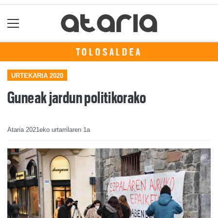
TOLOSALDEA
URTEKARIA 2020
Guneak jardun politikorako
Ataria
2021eko urtarrilaren 1a