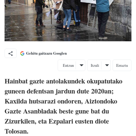
Gehitu gaitzazu Googlen
Entzun
Itzuli
Erraztu
Hainbat gazte antolakundek okupatutako
guneen defentsan jardun dute 2020an;
Kaxilda hutsarazi ondoren, Aiztondoko
Gazte Asanbladak beste gune bat du
Zizurkilen, eta Ezpalari eusten diote
Tolosan.