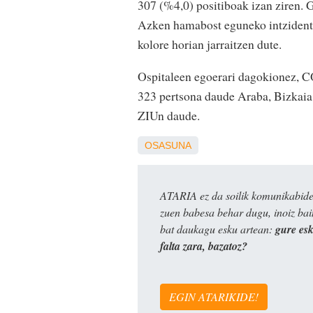
307 (%4,0) positiboak izan ziren. G
Azken hamabost eguneko intzidentz
kolore horian jarraitzen dute.
Ospitaleen egoerari dagokionez, CO
323 pertsona daude Araba, Bizkaia
ZIUn daude.
OSASUNA
ATARIA ez da soilik komunikabide 
zuen babesa behar dugu, inoiz ba
bat daukagu esku artean:
gure es
falta zara, bazatoz?
EGIN ATARIKIDE!