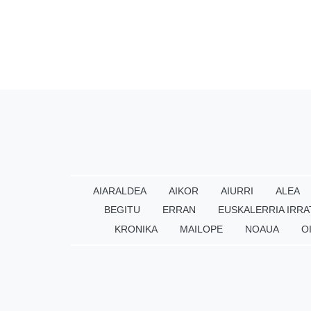
AIARALDEA
AIKOR
AIURRI
ALEA
BEGITU
ERRAN
EUSKALERRIA IRRA
KRONIKA
MAILOPE
NOAUA
O