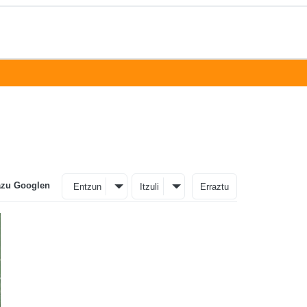
azu Googlen
Entzun
Itzuli
Erraztu