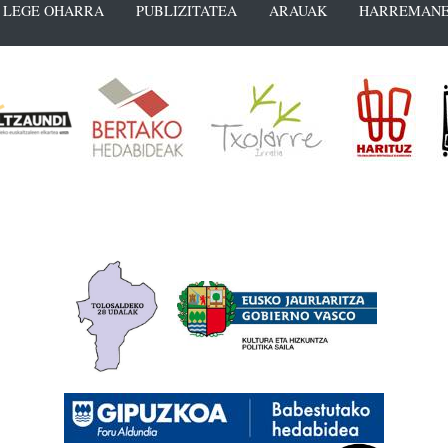
LEGE OHARRA
PUBLIZITATEA
ARAUAK
HARREMANE