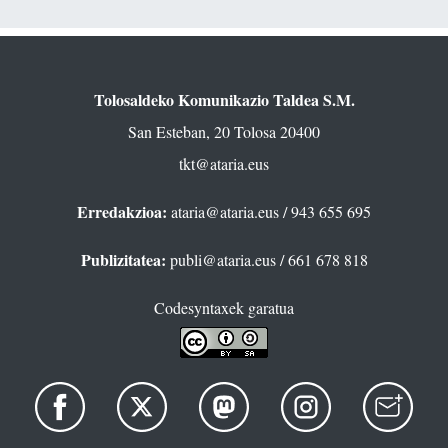
Tolosaldeko Komunikazio Taldea S.M.
San Esteban, 20 Tolosa 20400
tkt@ataria.eus
Erredakzioa:
ataria@ataria.eus
/ 943 655 695
Publizitatea:
publi@ataria.eus
/ 661 678 818
Codesyntaxek garatua