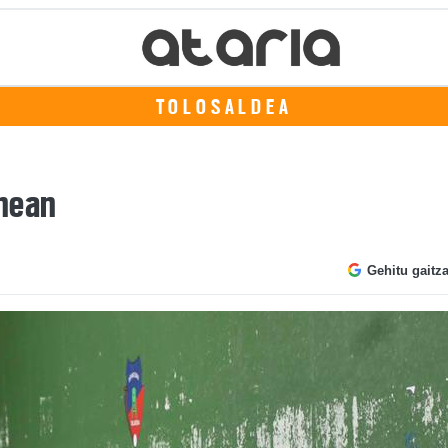
TOLOSALDEA
unean
Gehitu gaitz