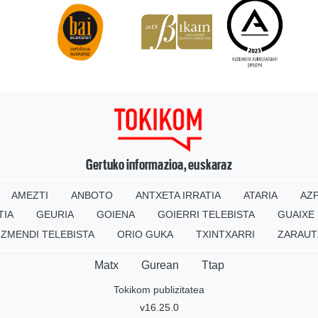
Gertuko informazioa, euskaraz
AMEZTI
ANBOTO
ANTXETA IRRATIA
ATARIA
AZP
TIA
GEURIA
GOIENA
GOIERRI TELEBISTA
GUAIXE
IZMENDI TELEBISTA
ORIO GUKA
TXINTXARRI
ZARAUT
Matx
Gurean
Ttap
Tokikom publizitatea
v16.25.0