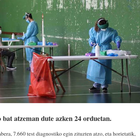
 bat atzeman dute azken 24 orduetan.
ra, 7.660 test diagnostiko egin zituzten atzo, eta horietatik,