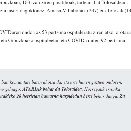
ipuzkoan, 103 izan ziren positiboak, tartean, bat Tolosaldean.
ia tasari dagokionez, Amasa-Villabonak (237) eta Tolosak (1
VIDaren ondorioz 53 pertsona ospitaleratu ziren atzo, orotara
 eta Gipuzkoako ospitaleetan eta COVIDa duten 92 pertsona
bat: komunitate baten ahotsa da, eta urte hauen guztien ondoren,
ino gehiago:
ATARIAk behar du Tolosaldea
. Horregatik erronka
kualdeko 28 herrietan hamarna harpidedun berri
behar ditugu.
Zu