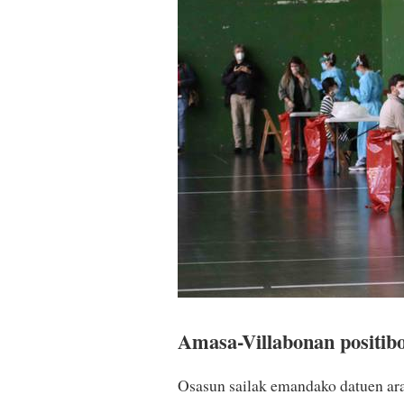
Amasa-Villabonan positibo
Osasun sailak emandako datuen arabe