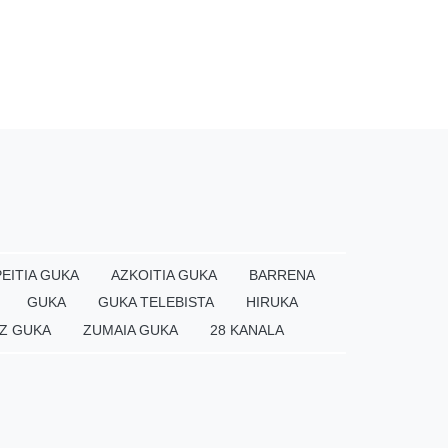
EITIA GUKA
AZKOITIA GUKA
BARRENA
GUKA
GUKA TELEBISTA
HIRUKA
Z GUKA
ZUMAIA GUKA
28 KANALA