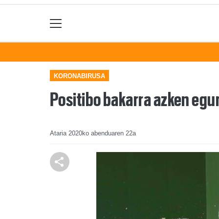
KORONABIRUSA
Positibo bakarra azken eg
Ataria
2020ko abenduaren 22a