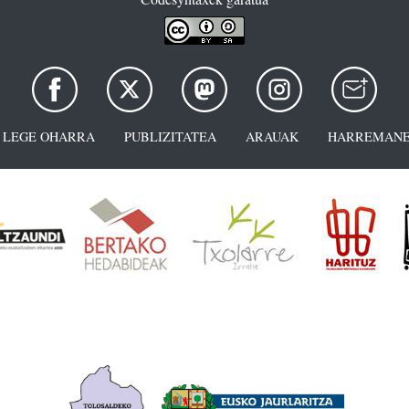
LEGE OHARRA
PUBLIZITATEA
ARAUAK
HARREMANE