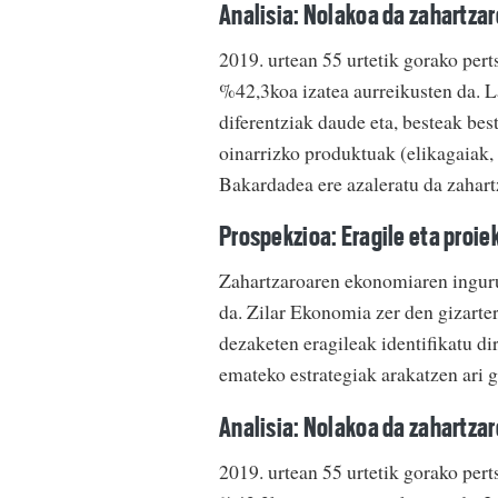
Analisia: Nolakoa da zahartza
2019. urtean 55 urtetik gorako per
%42,3koa izatea aurreikusten da. L
diferentziak daude eta, besteak bes
oinarrizko produktuak (elikagaiak, s
Bakardadea ere azaleratu da zahart
Prospekzioa: Eragile eta proie
Zahartzaroaren ekonomiaren ingurua
da. Zilar Ekonomia zer den gizarte
dezaketen eragileak identifikatu dir
emateko estrategiak arakatzen ari g
Analisia: Nolakoa da zahartza
2019. urtean 55 urtetik gorako per