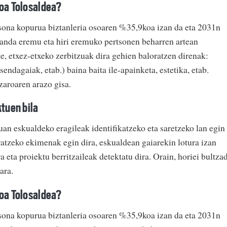
roa Tolosaldea?
tsona kopurua biztanleria osoaren %35,9koa izan da eta 2031n
anda eremu eta hiri eremuko pertsonen beharren artean
te, etxez-etxeko zerbitzuak dira gehien baloratzen direnak:
endagaiak, etab.) baina baita ile-apainketa, estetika, etab.
zaroaren arazo gisa.
ktuen bila
n eskualdeko eragileak identifikatzeko eta saretzeko lan egin
ratzeko ekimenak egin dira, eskualdean gaiarekin lotura izan
a eta proiektu berritzaileak detektatu dira. Orain, horiei bultza
ara.
roa Tolosaldea?
tsona kopurua biztanleria osoaren %35,9koa izan da eta 2031n