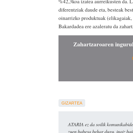
%42,3koa izatea aurreikusten da. L
diferentziak daude eta, besteak bes
oinarrizko produktuak (elikagaiak, s
Bakardadea ere azaleratu da zahart
Zahartzaroaren inguruk
GIZARTEA
ATARIA ez da soilik komunikabide 
zuen babesa behar dugu, inoiz ba