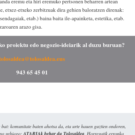
anda eremu eta hiri eremuko pertsonen beharren artean
te, etxez-etxeko zerbitzuak dira gehien baloratzen direnak:
endagaiak, etab.) baina baita ile-apainketa, estetika, etab.
zaroaren arazo gisa.
o proiektu edo negozio-ideiarik al duzu buruan?
tolosaldea@tolosaldea.eus
943 65 45 01
bat: komunitate baten ahotsa da, eta urte hauen guztien ondoren,
ino gehiago:
ATARIAk behar du Tolosaldea
. Horregatik erronka