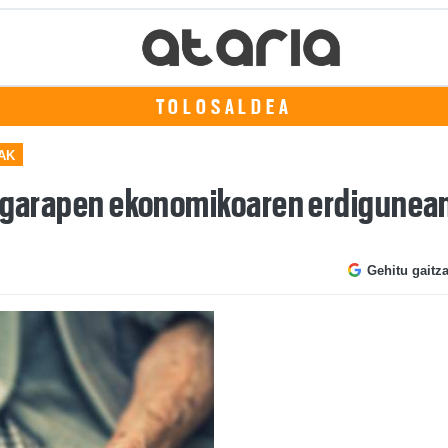
TOLOSALDEA
AK
ea garapen ekonomikoaren erdigunea
Gehitu gaitz