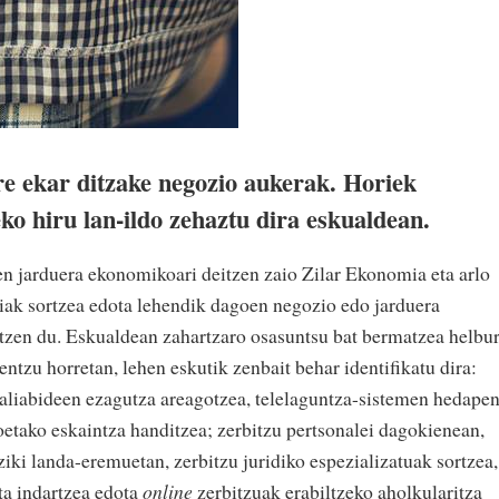
e ekar ditzake negozio aukerak. Horiek
eko hiru lan-ildo zehaztu dira eskualdean.
n jarduera ekonomikoari deitzen zaio Zilar Ekonomia eta arlo
iak sortzea edota lehendik dagoen negozio edo jarduera
atzen du. Eskualdean zahartzaro osasuntsu bat bermatzea helbu
entzu horretan, lehen eskutik zenbait behar identifikatu dira:
-baliabideen ezagutza areagotzea, telelaguntza-sistemen hedape
oetako eskaintza handitzea; zerbitzu pertsonalei dagokienean,
ziki landa-eremuetan, zerbitzu juridiko espezializatuak sortzea,
ta indartzea edota
online
zerbitzuak erabiltzeko aholkularitza