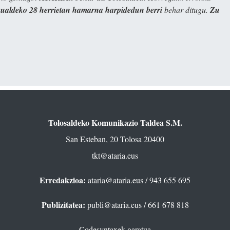
kualdeko 28 herrietan hamarna harpidedun berri
behar ditugu.
Zu
Tolosaldeko Komunikazio Taldea S.M.
San Esteban, 20 Tolosa 20400
tkt@ataria.eus
Erredakzioa:
ataria@ataria.eus
/ 943 655 695
Publizitatea:
publi@ataria.eus
/ 661 678 818
Codesyntaxek garatua