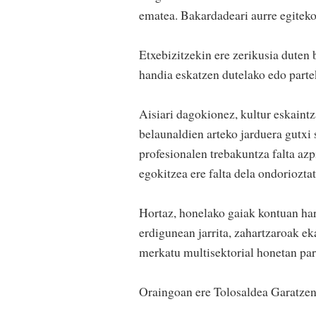
ematea. Bakardadeari aurre egiteko
Etxebizitzekin ere zerikusia duten
handia eskatzen dutelako edo partek
Aisiari dagokionez, kultur eskaintz
belaunaldien arteko jarduera gutxi s
profesionalen trebakuntza falta azp
egokitzea ere falta dela ondorioztat
Hortaz, honelako gaiak kontuan har
erdigunean jarrita, zahartzaroak ek
merkatu multisektorial honetan par
Oraingoan ere Tolosaldea Garatzene