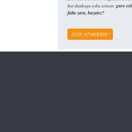
bat daukagu esku artean:
gure es
falta zara, bazatoz?
EGIN ATARIKIDE!