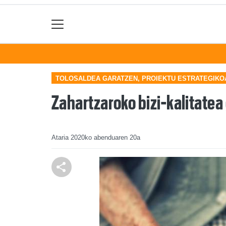
TOLOSALDEA GARATZEN, PROIEKTU ESTRATEGIKO
Zahartzaroko bizi-kalitat
Ataria
2020ko abenduaren 20a