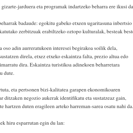
 gizarte-jarduera eta programak indartzeko beharra ere ikusi da
 beharrak badaude: egokitu gabeko etxeen ugaritasuna inbertsio
atutako zerbitzuak erabiltzeko oztopo kulturalak, besteak best
a oso adin aurreratukoen interesei begirakoa soilik dela,
ustatzen direla, etxez etxeko eskaintza falta, prezio altua edo
imarratu dira. Eskaintza turistikoa adinekoen beharretara
u dute.
tuta, eta pertsonen bizi-kalitatea garapen ekonomikoaren
ar ditzaken negozio aukerak identifikatu eta sustatzeaz gain,
te hartzen duten eragileen arteko harreman-sarea osatu nahi da
k hiru esparrutan egin du lan: