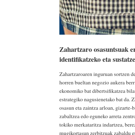
Zahartzaro osasuntsuak er
identifikatzeko eta sustatz
Zahartzaroaren inguruan sortzen de
horren bueltan negozio aukera berr
ekonomiko bat dibertsifikatzea bil
estrategiko nagusienetako bat da. Z
osasun eta zaintza arloan, gizarte
zabaltzea edo eguneko arreta zentr
tokiko merkataritza indartzea, bere
mugikortasun zerbitzuak zabaldu e