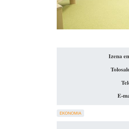
Izena em
Tolosal
Tel
E-ma
EKONOMIA