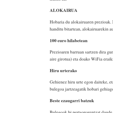
ALOKAIRUA
Hobaria du alokairuaren prezioak. 
handitu bitartean, alokairuarekin a
100 euro hilabetean
Prezioaren barruan sartzen dira g
aire girotua) eta doako WiFia eraik
Hiru urterako
Gehienez hiru urte egon daiteke, et
bulegoa jartzeagatik hobari gehiag
Beste ezaugarri batzuk
Bulegoak bi pertsonarentzat daude 