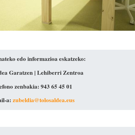
ateko edo informazioa eskatzeko:
dea Garatzen | Lehiberri Zentroa
efono zenbakia: 943 65 45 01
il-a:
zubeldia@tolosaldea.eus