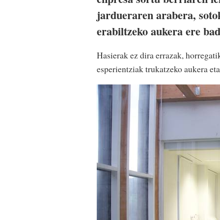
jardueraren arabera, sotok
erabiltzeko aukera ere ba
Hasierak ez dira errazak, horregati
esperientziak trukatzeko aukera et