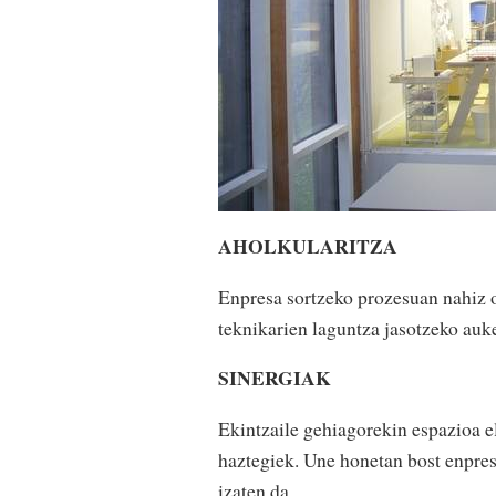
AHOLKULARITZA
Enpresa sortzeko prozesuan nahiz 
teknikarien laguntza jasotzeko auk
SINERGIAK
Ekintzaile gehiagorekin espazioa 
haztegiek. Une honetan bost enpres
izaten da.