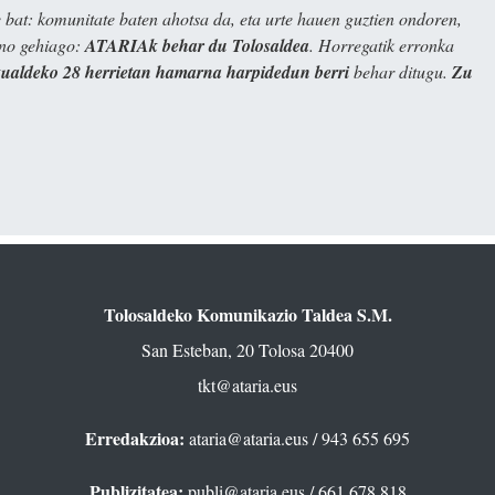
bat: komunitate baten ahotsa da, eta urte hauen guztien ondoren,
ino gehiago:
ATARIAk behar du Tolosaldea
. Horregatik erronka
kualdeko 28 herrietan hamarna harpidedun berri
behar ditugu.
Zu
Tolosaldeko Komunikazio Taldea S.M.
San Esteban, 20 Tolosa 20400
tkt@ataria.eus
Erredakzioa:
ataria@ataria.eus
/ 943 655 695
Publizitatea:
publi@ataria.eus
/ 661 678 818