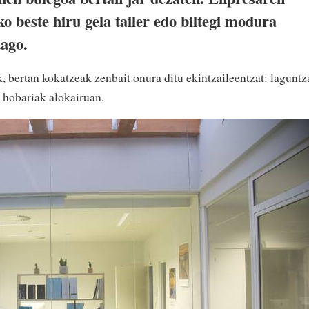
o beste hiru gela tailer edo biltegi modura
dago.
k, bertan kokatzeak zenbait onura ditu ekintzaileentzat: laguntz
a hobariak alokairuan.