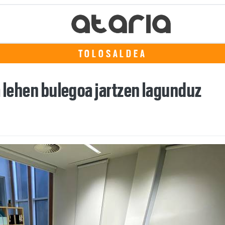
TOLOSALDEA
a lehen bulegoa jartzen lagunduz