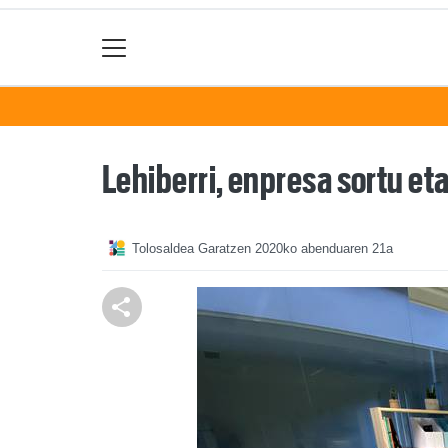
Lehiberri, enpresa sortu et
Tolosaldea Garatzen
2020ko abenduaren 21a