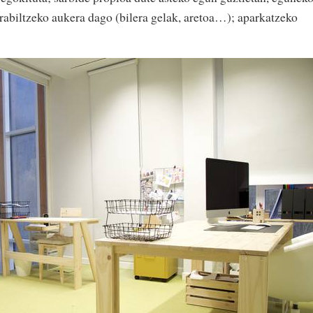
biltzeko aukera dago (bilera gelak, aretoa…); aparkatzeko