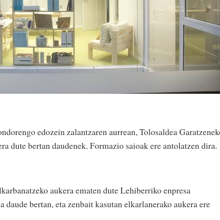
ondorengo edozein zalantzaren aurrean, Tolosaldea Garatzenek
era dute bertan daudenek. Formazio saioak ere antolatzen dira.
elkarbanatzeko aukera ematen dute Lehiberriko enpresa
a daude bertan, eta zenbait kasutan elkarlanerako aukera ere