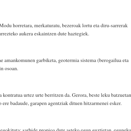
Modu horretara, merkaturatu, bezeroak lortu eta diru-sarrerak
urrezteko aukera eskaintzen dute haztegiek.
une amankomunen garbiketa, geotermia sistema (berogailua eta
in osoan.
a kontratua urtez urte berritzen da. Gerora, beste leku batzueta
o ere badaude, garapen agentziak dituen hitzarmenei esker.
egokituta; sarbide propioa dute asteko egun guztietan, egunek