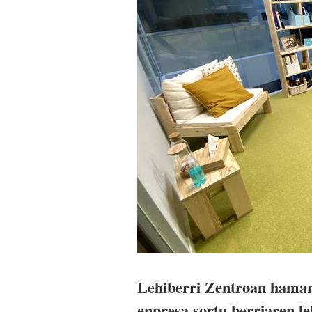
Lehiberri Zentroan hamar 
enpresa sortu berriaren l