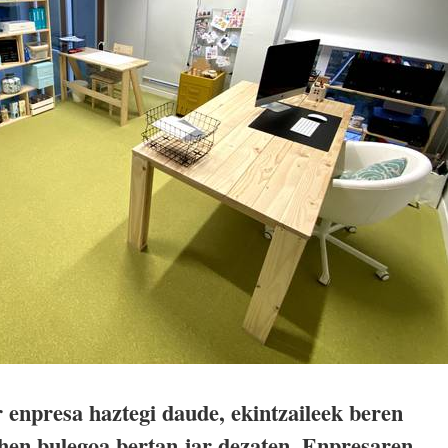
enpresa haztegi daude, ekintzaileek beren
ehen bulegoa bertan jar dezaten. Enpresaren