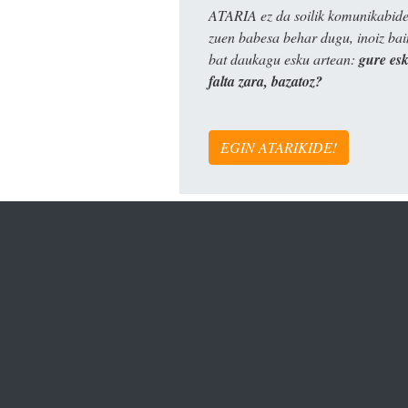
ATARIA ez da soilik komunikabide 
zuen babesa behar dugu, inoiz ba
bat daukagu esku artean:
gure es
falta zara, bazatoz?
EGIN ATARIKIDE!