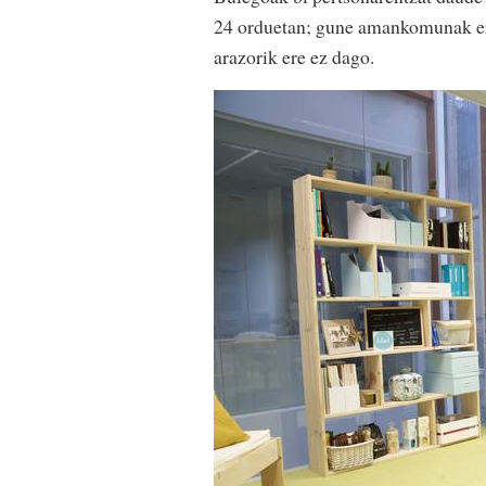
24 orduetan; gune amankomunak era
arazorik ere ez dago.