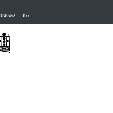
TARAKO
RSS