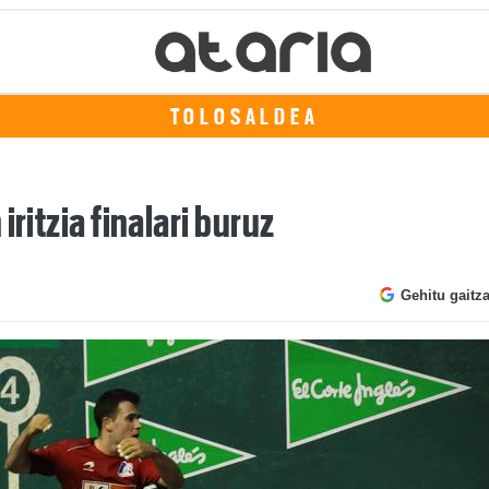
TOLOSALDEA
iritzia finalari buruz
Gehitu gaitz