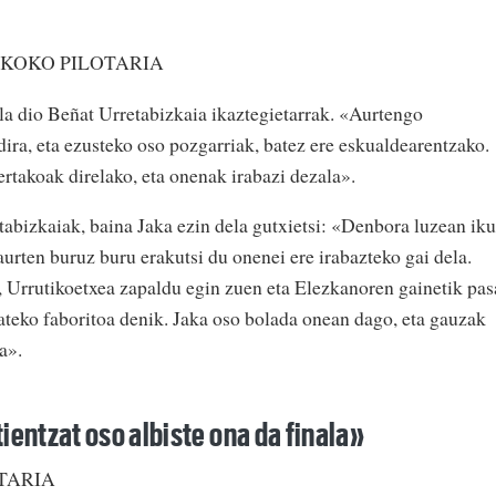
IKOKO PILOTARIA
ela dio Beñat Urretabizkaia ikaztegietarrak. «Aurtengo
ira, eta ezusteko oso pozgarriak, batez ere eskualdearentzako.
rtakoak direlako, eta onenak irabazi dezala».
tabizkaiak, baina Jaka ezin dela gutxietsi: «Denbora luzean iku
aurten buruz buru erakutsi du onenei ere irabazteko gai dela.
, Urrutikoetxea zapaldu egin zuen eta Elezkanoren gainetik pas
bateko faboritoa denik. Jaka oso bolada onean dago, eta gauzak
a».
tientzat oso albiste ona da finala»
TARIA