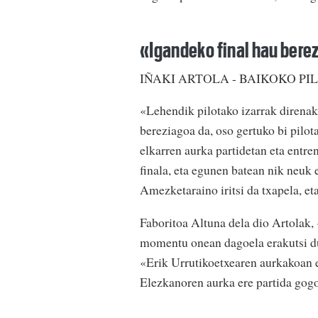
«Igandeko final hau berezi
IÑAKI ARTOLA - BAIKOKO PI
«Lehendik pilotako izarrak direnak 
bereziagoa da, oso gertuko bi pilota
elkarren aurka partidetan eta entre
finala, eta egunen batean nik neuk
Amezketaraino iritsi da txapela, eta
Faboritoa Altuna dela dio Artolak,
momentu onean dagoela erakutsi due
«Erik Urrutikoetxearen aurkakoan ez
Elezkanoren aurka ere partida gogor