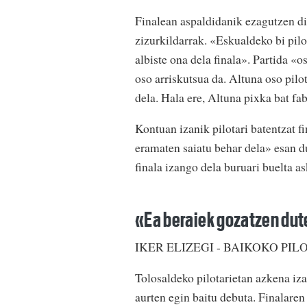
Finalean aspaldidanik ezagutzen dit
zizurkildarrak. «Eskualdeko bi pilot
albiste ona dela finala». Partida «
oso arriskutsua da. Altuna oso pilo
dela. Hala ere, Altuna pixka bat fa
Kontuan izanik pilotari batentzat fi
eramaten saiatu behar dela» esan d
finala izango dela buruari buelta a
«Ea beraiek gozatzen dut
IKER ELIZEGI - BAIKOKO PIL
Tolosaldeko pilotarietan azkena iza
aurten egin baitu debuta. Finalare