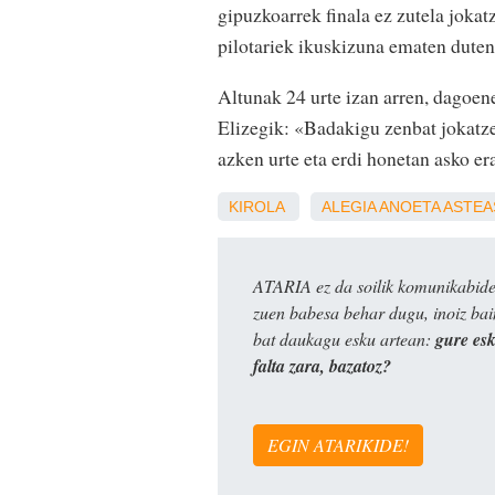
gipuzkoarrek finala ez zutela jokatz
pilotariek ikuskizuna ematen duten
Altunak 24 urte izan arren, dagoen
Elizegik: «Badakigu zenbat jokatze
azken urte eta erdi honetan asko er
KIROLA
ALEGIA
ANOETA
ASTEA
ATARIA ez da soilik komunikabide 
zuen babesa behar dugu, inoiz ba
bat daukagu esku artean:
gure es
falta zara, bazatoz?
EGIN ATARIKIDE!