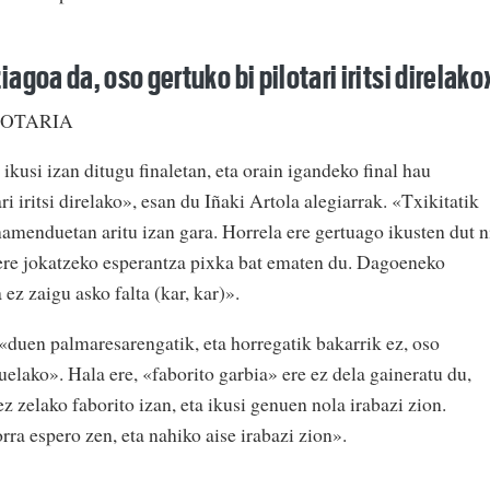
agoa da, oso gertuko bi pilotari iritsi direlako
LOTARIA
ikusi izan ditugu finaletan, eta orain igandeko final hau
ri iritsi direlako», esan du Iñaki Artola alegiarrak. «Txikitatik
namenduetan aritu izan gara. Horrela ere gertuago ikusten dut n
 ere jokatzeko esperantza pixka bat ematen du. Dagoeneko
 ez zaigu asko falta (kar, kar)».
 «duen palmaresarengatik, eta horregatik bakarrik ez, oso
lako». Hala ere, «faborito garbia» ere ez dela gaineratu du,
 zelako faborito izan, eta ikusi genuen nola irabazi zion.
ra espero zen, eta nahiko aise irabazi zion».