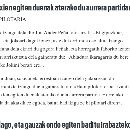
xien egiten duenak aterako du aurrera partida
PILOTARIA
a» izango dela dio Jon Ander Peña tolosarrak: «Bi gipuzkoar,
, eta jokoari dagokionez, uste dut erritmoa oso altua izango
una dela ekarri du gogora Peñak, eta horregatik faborito izate
ri arriskutsua dela gaineratu du: «Abiadura ikaragarria du bere
ke Jokini berari ere».
oduan, sakean eta errestoan izango dela gakoa esan du
arrantzia izango duela gaineratu du: «Hain pilotari osoak izanik
txien egiten duenak aterako duela aurrera partida. Horrelako
la da akatsik ez egitea, baina badakigu ze bi pilotari diren».
ago, eta gauzak ondo egiten baditu irabaztek