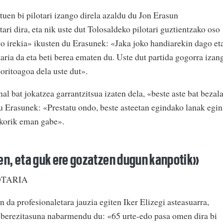
uen bi pilotari izango direla azaldu du Jon Erasun
ari dira, eta nik uste dut Tolosaldeko pilotari guztientzako oso
oso irekia» ikusten du Erasunek: «Jaka joko handiarekin dago et
taria da eta beti berea ematen du. Uste dut partida gogorra izan
boritoagoa dela uste dut».
nal bat jokatzea garrantzitsua izaten dela, «beste aste bat bezal
u Erasunek: «Prestatu ondo, beste asteetan egindako lanak egin
skorik eman gabe».
en, eta guk ere gozatzen dugun kanpotik»
OTARIA
n da profesionaletara jauzia egiten Iker Elizegi asteasuarra,
n berezitasuna nabarmendu du: «65 urte-edo pasa omen dira bi