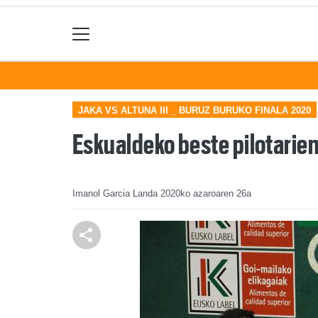
JAKA VS ALTUNA III _ BURUZ BURUKO FINALA 2020
Eskualdeko beste pilotarien 
Imanol Garcia Landa
2020ko azaroaren 26a