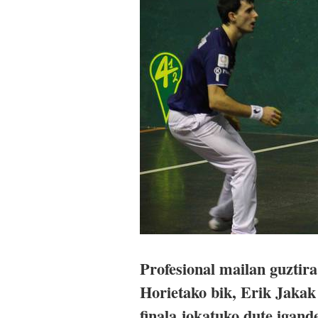
Profesional mailan guztira 
Horietako bik, Erik Jakak
finala jokatuko dute igand