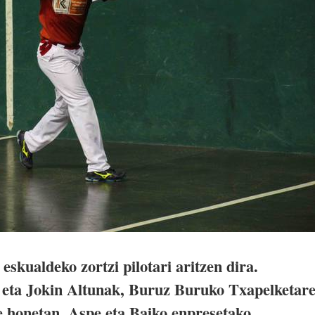
eskualdeko zortzi pilotari aritzen dira.
 eta Jokin Altunak, Buruz Buruko Txapelketar
e honetan. Aspe eta Baiko enpresetako