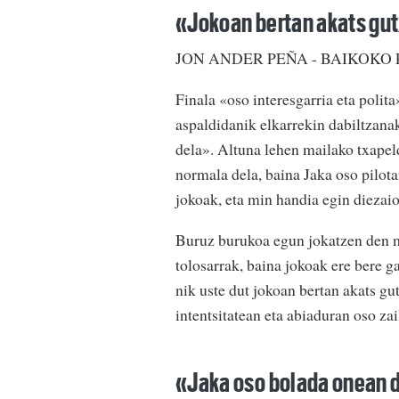
«Jokoan bertan akats gut
JON ANDER PEÑA - BAIKOKO 
Finala «oso interesgarria eta polit
aspaldidanik elkarrekin dabiltzanak
dela». Altuna lehen mailako txapeld
normala dela, baina Jaka oso pilota
jokoak, eta min handia egin diezaio
Buruz burukoa egun jokatzen den m
tolosarrak, baina jokoak ere bere g
nik uste dut jokoan bertan akats gu
intentsitatean eta abiaduran oso zai
«Jaka oso bolada onean d