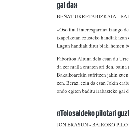
gai da»
BEÑAT URRETABIZKAIA - BA
«Oso final interesgarria» izango d
txapelketan ezusteko handiak izan d
Lagun handiak ditut biak, hemen be
Faboritoa Altuna dela esan du Urre
da zer maila ematen ari den, baina 
Bakaikoarekin sufritzen jakin zuen
zen. Beraz, ezin da esan Jokin era
ondo egiten baditu irabazteko gai d
«Tolosaldeko pilotari guz
JON ERASUN - BAIKOKO PILO