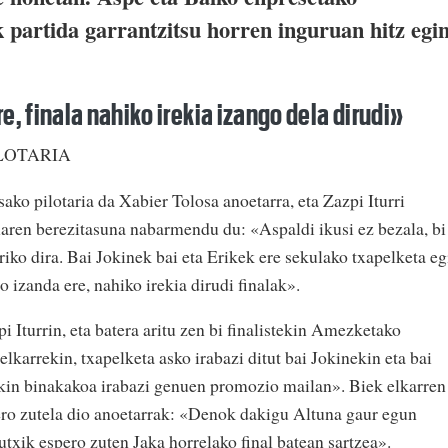
k partida garrantzitsu horren inguruan hitz egi
e, finala nahiko irekia izango dela dirudi»
ILOTARIA
ako pilotaria da Xabier Tolosa anoetarra, eta Zazpi Iturri
alaren berezitasuna nabarmendu du: «Aspaldi ikusi ez bezala, bi
iko dira. Bai Jokinek bai eta Erikek ere sekulako txapelketa eg
to izanda ere, nahiko irekia dirudi finalak».
i Iturrin, eta batera aritu zen bi finalistekin Amezketako
elkarrekin, txapelketa asko irabazi ditut bai Jokinekin eta bai
ekin binakakoa irabazi genuen promozio mailan». Biek elkarren
pero zutela dio anoetarrak: «Denok dakigu Altuna gaur egun
utxik espero zuten Jaka horrelako final batean sartzea».