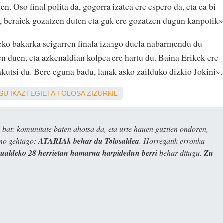
en. Oso final polita da, gogorra izatea ere espero da, eta ea bi
, beraiek gozatzen duten eta guk ere gozatzen dugun kanpotik»
eko bakarka seigarren finala izango duela nabarmendu du
n duen, eta azkenaldian kolpea ere hartu du. Baina Erikek ere
akutsi du. Bere eguna badu, lanak asko zailduko dizkio Jokini».
SU
IKAZTEGIETA
TOLOSA
ZIZURKIL
bat: komunitate baten ahotsa da, eta urte hauen guztien ondoren,
ino gehiago:
ATARIAk behar du Tolosaldea
. Horregatik erronka
kualdeko 28 herrietan hamarna harpidedun berri
behar ditugu.
Zu