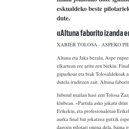
eskualdeko beste pilotarie
dute.
«Altuna faborito izanda er
XABIER TOLOSA - ASPEKO P
Altuna eta Jaka bezala, Aspe enpres
elkartean ere aritu zen biekin. Fin
gipuzkoar eta biak Tolosaldekoak ar
dutela iruditzen zait. Altuna fabori
Jubenil mailan hasi zen Tolosa Zazp
klubean. «Partida asko jokatu ditut 
Erikekin, eta profesionaletan Erik
aurka final bat jokatzea gutxik es
dagoen pilotari onena dela, baina g