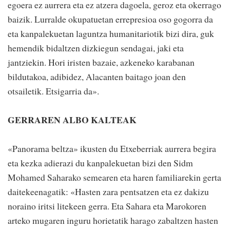
egoera ez aurrera eta ez atzera dagoela, geroz eta okerrago
baizik. Lurralde okupatuetan errepresioa oso gogorra da
eta kanpalekuetan laguntza humanitariotik bizi dira, guk
hemendik bidaltzen dizkiegun sendagai, jaki eta
jantziekin. Hori iristen bazaie, azkeneko karabanan
bildutakoa, adibidez, Alacanten baitago joan den
otsailetik. Etsigarria da».
GERRAREN ALBO KALTEAK
«Panorama beltza» ikusten du Etxeberriak aurrera begira
eta kezka adierazi du kanpalekuetan bizi den Sidm
Mohamed Saharako semearen eta haren familiarekin gerta
daitekeenagatik: «Hasten zara pentsatzen eta ez dakizu
noraino iritsi litekeen gerra. Eta Sahara eta Marokoren
arteko mugaren inguru horietatik harago zabaltzen hasten