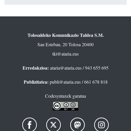
Tolosaldeko Komunikazio Taldea S.M.
San Esteban, 20 Tolosa 20400
tkt@ataria.eus
Erredakzioa:
ataria@ataria.eus
/ 943 655 695
Publizitatea:
publi@ataria.eus
/ 661 678 818
Codesyntaxek garatua