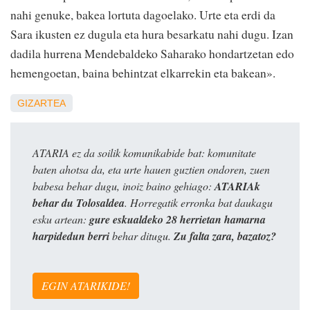
nahi genuke, bakea lortuta dagoelako. Urte eta erdi da
Sara ikusten ez dugula eta hura besarkatu nahi dugu. Izan
dadila hurrena Mendebaldeko Saharako hondartzetan edo
hemengoetan, baina behintzat elkarrekin eta bakean».
GIZARTEA
ATARIA ez da soilik komunikabide bat: komunitate
baten ahotsa da, eta urte hauen guztien ondoren, zuen
babesa behar dugu, inoiz baino gehiago:
ATARIAk
behar du Tolosaldea
. Horregatik erronka bat daukagu
esku artean:
gure eskualdeko 28 herrietan hamarna
harpidedun berri
behar ditugu.
Zu falta zara, bazatoz?
EGIN ATARIKIDE!