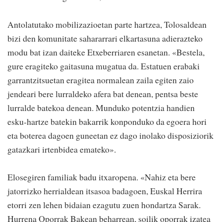
Antolatutako mobilizazioetan parte hartzea, Tolosaldean
bizi den komunitate sahararrari elkartasuna adierazteko
modu bat izan daiteke Etxeberriaren esanetan. «Bestela,
gure eragiteko gaitasuna mugatua da. Estatuen erabaki
garrantzitsuetan eragitea normalean zaila egiten zaio
jendeari bere lurraldeko afera bat denean, pentsa beste
lurralde batekoa denean. Munduko potentzia handien
esku-hartze batekin bakarrik konponduko da egoera hori
eta boterea dagoen guneetan ez dago inolako disposiziorik
gatazkari irtenbidea emateko».
Elosegiren familiak badu itxaropena. «Nahiz eta bere
jatorrizko herrialdean itsasoa badagoen, Euskal Herrira
etorri zen lehen bidaian ezagutu zuen hondartza Sarak.
Hurrena Oporrak Bakean beharrean, soilik oporrak izatea