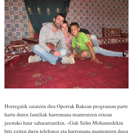
Horregatik saiatzen dira Oporrak Bakean programan parte
hartu duten familiak harremana mantentzen etxean
jasotako haur sahararrarekin. «Guk Sidm Mohamedekin
hitz egiten dugu telefonoz eta harremana mantentzen dugu