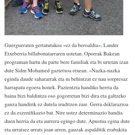
Guergueraten gertatutakoa «ez da beroaldia», Lander
Etxeberria billabonatarraren ustetan. Oporrak Bakean
programan hartu du parte bere familiak eta bi urtetan izan
dute Sidm Mohamed gaztetxoa etxean. «Nazka-nazka
eginda daude sahararrak eta ni behintzat ez nau sorpresaz
harrapatu egoera honek. Pazientzia handiko herria da
baina bizi baldintza oso gogorretan bizi dira eta galtzeko
gauza handirik ez dutela iruditzen zaie. Gerra deklarazioa
ez da eszenifikazio bat. Nire ustez determinazio handia
duen herria da eta aurrera egingo dute. Apustua egina dute
eta urratsez urrats joan arren, gauzak aspalditik erabakita