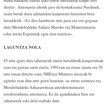
baina badakite ederki asko euren lurraldetik kanpo bizi
direla». Amonaren ahotik jaso du kontakizuna Nurdinek,
orain berak duen adinarekin kanporatu baitzuten bere
lurraldetik. «Ez dira hainbeste urte pasa eta oso gogoan
dute Mendebaldeko Sahara Maroko eta Mauritaniaren
esku utzita Espainiak egin zien traizioa».
LAGUNTZA NOLA
45 urte igaro dira sahararrak euren lurraldetik kanporatuak
izan eta gerran sartu zirela. 1991ean su-etena sinatu eta 29
urte eman dituzte zain. NBEren Minurso misioak bi
egiteko izan ditu urte guzti hauetan: su-etena zaintzea eta
Mendebaldeko Sahararentzat autodeterminazio
erreferenduma antolatzea. Ez du agindutakoa bete eta
sahararrek aski dela erabaki dute.