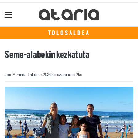
TOLOSALDEA
Seme-alabekin kezkatuta
Jon Miranda Labaien
2020ko azaroaren 25a