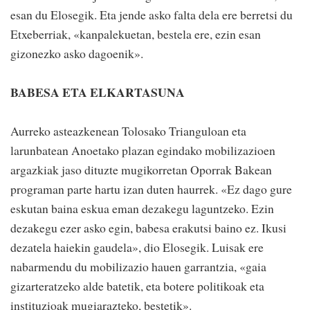
esan du Elosegik. Eta jende asko falta dela ere berretsi du
Etxeberriak, «kanpalekuetan, bestela ere, ezin esan
gizonezko asko dagoenik».
BABESA ETA ELKARTASUNA
Aurreko asteazkenean Tolosako Trianguloan eta
larunbatean Anoetako plazan egindako mobilizazioen
argazkiak jaso dituzte mugikorretan Oporrak Bakean
programan parte hartu izan duten haurrek. «Ez dago gure
eskutan baina eskua eman dezakegu laguntzeko. Ezin
dezakegu ezer asko egin, babesa erakutsi baino ez. Ikusi
dezatela haiekin gaudela», dio Elosegik. Luisak ere
nabarmendu du mobilizazio hauen garrantzia, «gaia
gizarteratzeko alde batetik, eta botere politikoak eta
instituzioak mugiarazteko, bestetik».