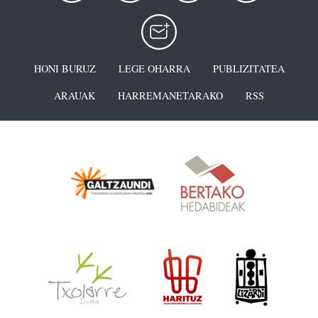
HONI BURUZ
LEGE OHARRA
PUBLIZITATEA
ARAUAK
HARREMANETARAKO
RSS