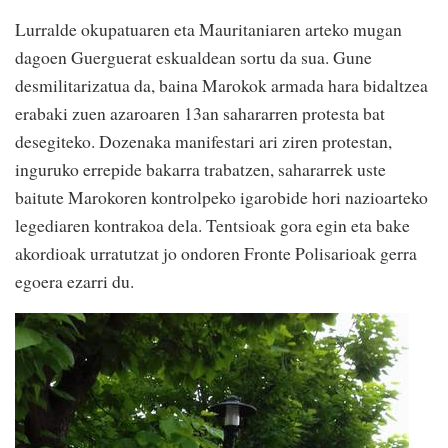
Lurralde okupatuaren eta Mauritaniaren arteko mugan
dagoen Guerguerat eskualdean sortu da sua. Gune
desmilitarizatua da, baina Marokok armada hara bidaltzea
erabaki zuen azaroaren 13an sahararren protesta bat
desegiteko. Dozenaka manifestari ari ziren protestan,
inguruko errepide bakarra trabatzen, sahararrek uste
baitute Marokoren kontrolpeko igarobide hori nazioarteko
legediaren kontrakoa dela. Tentsioak gora egin eta bake
akordioak urratutzat jo ondoren Fronte Polisarioak gerra
egoera ezarri du.