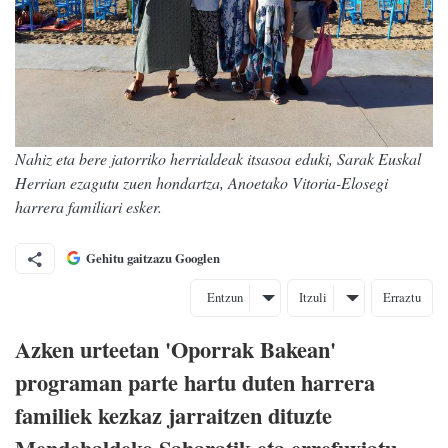
Nahiz eta bere jatorriko herrialdeak itsasoa eduki, Sarak Euskal
Herrian ezagutu zuen hondartza, Anoetako Vitoria-Elosegi
harrera familiari esker.
Gehitu gaitzazu Googlen
Entzun
Itzuli
Erraztu
Azken urteetan 'Oporrak Bakean'
programan parte hartu duten harrera
familiek kezkaz jarraitzen dituzte