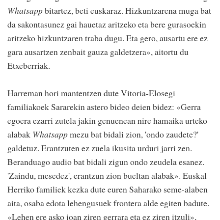
Whatsapp
bitartez, beti euskaraz. Hizkuntzarena muga bat
da sakontasunez gai hauetaz aritzeko eta bere gurasoekin
aritzeko hizkuntzaren traba dugu. Eta gero, ausartu ere ez
gara ausartzen zenbait gauza galdetzera», aitortu du
Etxeberriak.
Harreman hori mantentzen dute Vitoria-Elosegi
familiakoek Sararekin astero bideo deien bidez: «Gerra
egoera ezarri zutela jakin genuenean nire hamaika urteko
alabak
Whatsapp
mezu bat bidali zion, 'ondo zaudete?'
galdetuz. Erantzuten ez zuela ikusita urduri jarri zen.
Beranduago audio bat bidali zigun ondo zeudela esanez.
'Zaindu, mesedez', erantzun zion bueltan alabak». Euskal
Herriko familiek kezka dute euren Saharako seme-alaben
aita, osaba edota lehengusuek frontera alde egiten badute.
«Lehen ere asko joan ziren gerrara eta ez ziren itzuli»,