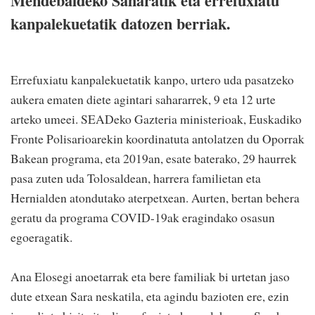
Mendebaldeko Saharatik eta errefuxiatu
kanpalekuetatik datozen berriak.
Errefuxiatu kanpalekuetatik kanpo, urtero uda pasatzeko
aukera ematen diete agintari sahararrek, 9 eta 12 urte
arteko umeei. SEADeko Gazteria ministerioak, Euskadiko
Fronte Polisarioarekin koordinatuta antolatzen du Oporrak
Bakean programa, eta 2019an, esate baterako, 29 haurrek
pasa zuten uda Tolosaldean, harrera familietan eta
Hernialden atondutako aterpetxean. Aurten, bertan behera
geratu da programa COVID-19ak eragindako osasun
egoeragatik.
Ana Elosegi anoetarrak eta bere familiak bi urtetan jaso
dute etxean Sara neskatila, eta agindu bazioten ere, ezin