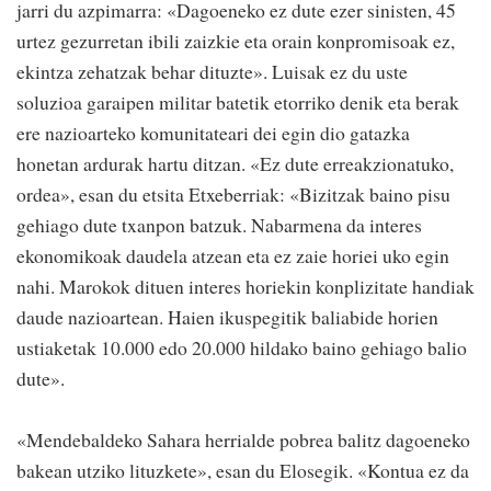
jarri du azpimarra: «Dagoeneko ez dute ezer sinisten, 45
urtez gezurretan ibili zaizkie eta orain konpromisoak ez,
ekintza zehatzak behar dituzte». Luisak ez du uste
soluzioa garaipen militar batetik etorriko denik eta berak
ere nazioarteko komunitateari dei egin dio gatazka
honetan ardurak hartu ditzan. «Ez dute erreakzionatuko,
ordea», esan du etsita Etxeberriak: «Bizitzak baino pisu
gehiago dute txanpon batzuk. Nabarmena da interes
ekonomikoak daudela atzean eta ez zaie horiei uko egin
nahi. Marokok dituen interes horiekin konplizitate handiak
daude nazioartean. Haien ikuspegitik baliabide horien
ustiaketak 10.000 edo 20.000 hildako baino gehiago balio
dute».
«Mendebaldeko Sahara herrialde pobrea balitz dagoeneko
bakean utziko lituzkete», esan du Elosegik. «Kontua ez da