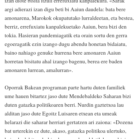
izan diote bisita itzuli errefuxiatu kanpalekura. «Sarak
argi adierazi izan digu beti bi Aaiun daudela: bata bere
amonarena, Marokok okupatutako lurraldeetan, eta bestea,
berriz, errefuxiatu kanpalekuetako Aaiun, bera bizi den
tokia. Hasieran pandemiagatik eta orain sortu den gerra
egoeragatik ezin izango dugu abendu honetan bidaiatu,
baino nahiago genuke hurrena bere amonaren Aaiun
horretan bisitatu ahal izango bagenu, berea ere baden
amonaren lurrean, amalurran».
Oporrak Bakean programan parte hartu duten familiek
ume hauen bitartez jaso dute Mendebaldeko Saharan bizi
duten gatazka politikoaren berri. Nurdin gaztetxoa lau
alditan jaso dute Egoitz Luisaren etxean eta umeak
helarazi die saharar herriari gertatzen ari zaiona: «Dozena
bat urterekin ez dute, akaso, gatazka politikoa ulertuko,