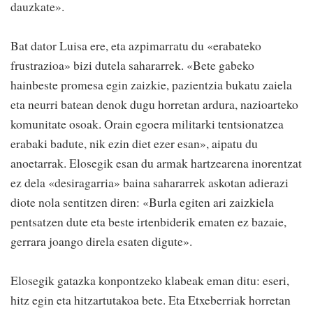
dauzkate».
Bat dator Luisa ere, eta azpimarratu du «erabateko
frustrazioa» bizi dutela sahararrek. «Bete gabeko
hainbeste promesa egin zaizkie, pazientzia bukatu zaiela
eta neurri batean denok dugu horretan ardura, nazioarteko
komunitate osoak. Orain egoera militarki tentsionatzea
erabaki badute, nik ezin diet ezer esan», aipatu du
anoetarrak. Elosegik esan du armak hartzearena inorentzat
ez dela «desiragarria» baina sahararrek askotan adierazi
diote nola sentitzen diren: «Burla egiten ari zaizkiela
pentsatzen dute eta beste irtenbiderik ematen ez bazaie,
gerrara joango direla esaten digute».
Elosegik gatazka konpontzeko klabeak eman ditu: eseri,
hitz egin eta hitzartutakoa bete. Eta Etxeberriak horretan