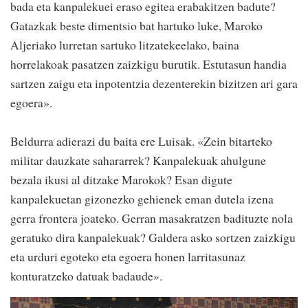
bada eta kanpalekuei eraso egitea erabakitzen badute?
Gatazkak beste dimentsio bat hartuko luke, Maroko
Aljeriako lurretan sartuko litzatekeelako, baina
horrelakoak pasatzen zaizkigu burutik. Estutasun handia
sartzen zaigu eta inpotentzia dezenterekin bizitzen ari gara
egoera».
Beldurra adierazi du baita ere Luisak. «Zein bitarteko
militar dauzkate sahararrek? Kanpalekuak ahulgune
bezala ikusi al ditzake Marokok? Esan digute
kanpalekuetan gizonezko gehienek eman dutela izena
gerra frontera joateko. Gerran masakratzen badituzte nola
geratuko dira kanpalekuak? Galdera asko sortzen zaizkigu
eta urduri egoteko eta egoera honen larritasunaz
konturatzeko datuak badaude».